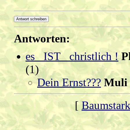
Antworten:
es _IST_ christlich !
P
(
1)
Dein Ernst???
Muli
[
Baumstark