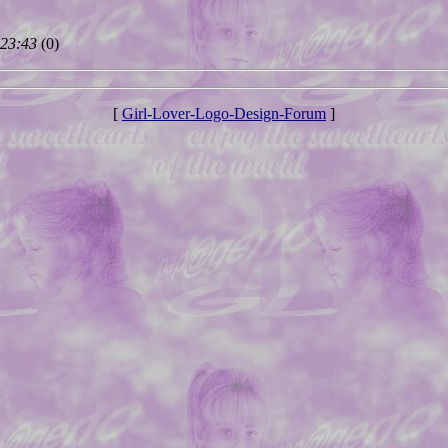
 23:43
(
0)
[
Girl-Lover-Logo-Design-Forum
]