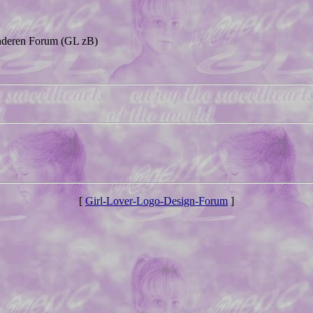
anderen Forum (GL zB)
[
Girl-Lover-Logo-Design-Forum
]