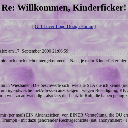
Re: Willkommen, Kinderficker!
[
Girl-Lover-Logo-Design-Forum
]
Alex am 17. September 2000 21:06:59:
st mir auch noch nicht untergekommen... Naja, je mehr Kinderficker h
in in Wiesbaden. Die beschwerte sich -wie alle STA die ich kenne (nich
men, um irgendwelche InetAdressen anzuzeigen - wegen Beleidigung, K
hon weil zu aufwaendig - also lass die Leutz in Ruh, die haben genug z
 mir (per mail) EIN Aktenzeichen, von EINER Veruteýlung, die DU errei
en Triumph - mit dazu gehörender Rechtsgechichte (nat. anonymisiert - a