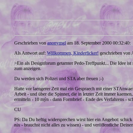
Geschrieben von
anonymgl
am 18. September 2000 00:32:40:
Als Antwort auf:
Willkommen, Kinderficker!
geschrieben von 
>Ein als Designforum getarnter Pedo-Treffpunkt... Die Idee i
zum anzeigen.
Da werden sich Polizei und STA aber freuen ;-)
Hatte vor laengerer Zeit mal ein Gespraech mit einer STAnwaelt
Arbeit - und über die Spinner, die in letzter Zeit immer kae
ermitteln - 10 mýn - dann Formbrief - Ende des Verfahrens - sc
CU
PS: Da Du heftig widersprechen wirst hier ein Angebot: schick
nix - brauchst nicht alles zu wissen) - und veröffentliche Dein