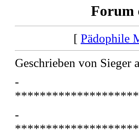
Forum e
[
Pädophile 
Geschrieben von Sieger 
-
********************
-
********************