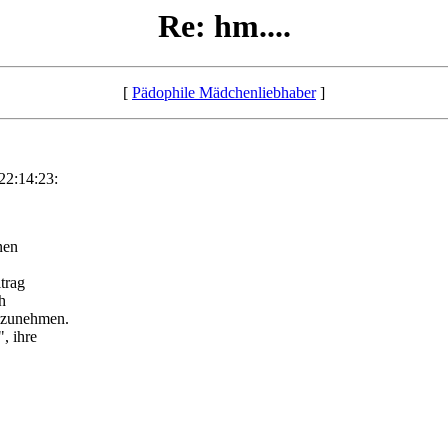
Re: hm....
[
Pädophile Mädchenliebhaber
]
22:14:23:
nen
trag
ch
ilzunehmen.
", ihre