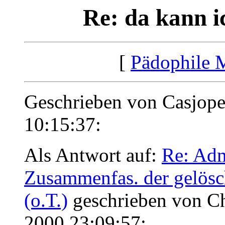
Re: da kann i
[
Pädophile 
Geschrieben von Casjop
10:15:37:
Als Antwort auf:
Re: Adm
Zusammenfas. der gelösc
(o.T.)
geschrieben von Ch
2000 23:09:57: