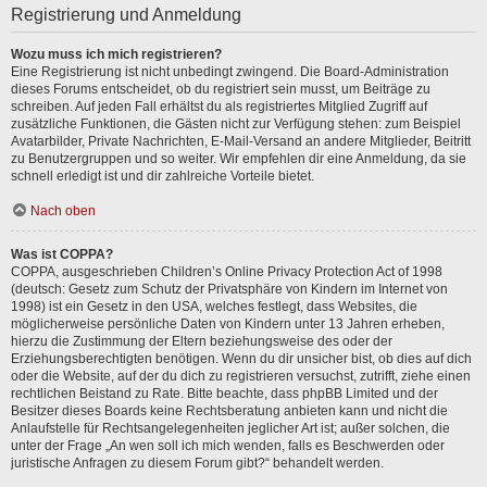
Registrierung und Anmeldung
Wozu muss ich mich registrieren?
Eine Registrierung ist nicht unbedingt zwingend. Die Board-Administration
dieses Forums entscheidet, ob du registriert sein musst, um Beiträge zu
schreiben. Auf jeden Fall erhältst du als registriertes Mitglied Zugriff auf
zusätzliche Funktionen, die Gästen nicht zur Verfügung stehen: zum Beispiel
Avatarbilder, Private Nachrichten, E-Mail-Versand an andere Mitglieder, Beitritt
zu Benutzergruppen und so weiter. Wir empfehlen dir eine Anmeldung, da sie
schnell erledigt ist und dir zahlreiche Vorteile bietet.
Nach oben
Was ist COPPA?
COPPA, ausgeschrieben Children’s Online Privacy Protection Act of 1998
(deutsch: Gesetz zum Schutz der Privatsphäre von Kindern im Internet von
1998) ist ein Gesetz in den USA, welches festlegt, dass Websites, die
möglicherweise persönliche Daten von Kindern unter 13 Jahren erheben,
hierzu die Zustimmung der Eltern beziehungsweise des oder der
Erziehungsberechtigten benötigen. Wenn du dir unsicher bist, ob dies auf dich
oder die Website, auf der du dich zu registrieren versuchst, zutrifft, ziehe einen
rechtlichen Beistand zu Rate. Bitte beachte, dass phpBB Limited und der
Besitzer dieses Boards keine Rechtsberatung anbieten kann und nicht die
Anlaufstelle für Rechtsangelegenheiten jeglicher Art ist; außer solchen, die
unter der Frage „An wen soll ich mich wenden, falls es Beschwerden oder
juristische Anfragen zu diesem Forum gibt?“ behandelt werden.