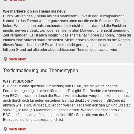
Wie markiere ich ein Thema als neu?
Durch Klicken des „Thema als neu markieren“-Links in der Beitragsansicht
kannst du das Thema wieder ganz nach oben auf die erste Seite des Forums
holen. Wenn du den entsprechenden Link nicht siehst, dann ist die Funktion
möglicherweise deaktiviert oder seit der letzten Markierung ist nicht genügend
Zeit vergangen. Es ist auch möglich, das Thema nach oben zu holen, indem du
einfach eine Antwort darauf schreibst. Stelle jedoch sicher, dass du die Regeln
dieses Boards beachtest! Es wird meist nicht gerne gesehen, wenn ohne
triftigen Grund auf alte oder abgeschlossene Themen geantwortet wird.
Nach oben
Textformatierung und Thementypen
Was ist BBCode?
BBCode ist eine spezielle Umsetzung von HTML, die dir weitreichende
Formatierungsmöglichkeiten für deinen Text gibt. Die Rechte zur Verwendung
von BBCode werden durch die Board-Administration vergeben, können jedoch
auch durch dich für jeden einzelnen Beitrag deaktiviert werden. BBCode ist
ähnlich wie HTML aufgebaut, jedoch werden Tags von eckigen („[“ und „]“) statt
spitzen („<“ und „>“) Klammern eingeschlossen. Weitere Informationen zu
BBCode findest du auf einer speziellen Hilfe-Seite, die von der Seite zur
Beitragserstellung aus zugänglich ist.
Nach oben