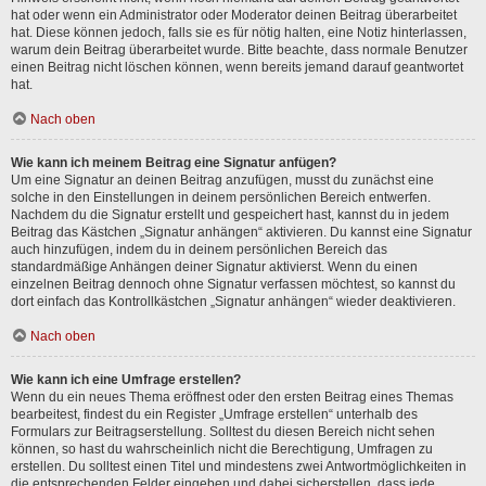
hat oder wenn ein Administrator oder Moderator deinen Beitrag überarbeitet
hat. Diese können jedoch, falls sie es für nötig halten, eine Notiz hinterlassen,
warum dein Beitrag überarbeitet wurde. Bitte beachte, dass normale Benutzer
einen Beitrag nicht löschen können, wenn bereits jemand darauf geantwortet
hat.
Nach oben
Wie kann ich meinem Beitrag eine Signatur anfügen?
Um eine Signatur an deinen Beitrag anzufügen, musst du zunächst eine
solche in den Einstellungen in deinem persönlichen Bereich entwerfen.
Nachdem du die Signatur erstellt und gespeichert hast, kannst du in jedem
Beitrag das Kästchen „Signatur anhängen“ aktivieren. Du kannst eine Signatur
auch hinzufügen, indem du in deinem persönlichen Bereich das
standardmäßige Anhängen deiner Signatur aktivierst. Wenn du einen
einzelnen Beitrag dennoch ohne Signatur verfassen möchtest, so kannst du
dort einfach das Kontrollkästchen „Signatur anhängen“ wieder deaktivieren.
Nach oben
Wie kann ich eine Umfrage erstellen?
Wenn du ein neues Thema eröffnest oder den ersten Beitrag eines Themas
bearbeitest, findest du ein Register „Umfrage erstellen“ unterhalb des
Formulars zur Beitragserstellung. Solltest du diesen Bereich nicht sehen
können, so hast du wahrscheinlich nicht die Berechtigung, Umfragen zu
erstellen. Du solltest einen Titel und mindestens zwei Antwortmöglichkeiten in
die entsprechenden Felder eingeben und dabei sicherstellen, dass jede