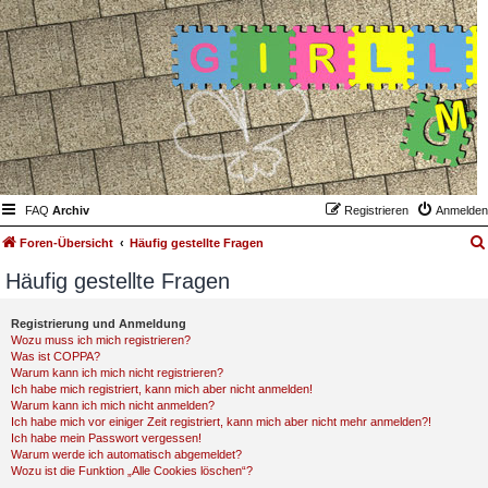
FAQ
Archiv
Registrieren
Anmelden
Foren-Übersicht
Häufig gestellte Fragen
Häufig gestellte Fragen
Registrierung und Anmeldung
Wozu muss ich mich registrieren?
Was ist COPPA?
Warum kann ich mich nicht registrieren?
Ich habe mich registriert, kann mich aber nicht anmelden!
Warum kann ich mich nicht anmelden?
Ich habe mich vor einiger Zeit registriert, kann mich aber nicht mehr anmelden?!
Ich habe mein Passwort vergessen!
Warum werde ich automatisch abgemeldet?
Wozu ist die Funktion „Alle Cookies löschen“?