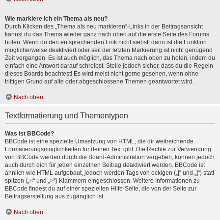
Wie markiere ich ein Thema als neu?
Durch Klicken des „Thema als neu markieren“-Links in der Beitragsansicht
kannst du das Thema wieder ganz nach oben auf die erste Seite des Forums
holen. Wenn du den entsprechenden Link nicht siehst, dann ist die Funktion
möglicherweise deaktiviert oder seit der letzten Markierung ist nicht genügend
Zeit vergangen. Es ist auch möglich, das Thema nach oben zu holen, indem du
einfach eine Antwort darauf schreibst. Stelle jedoch sicher, dass du die Regeln
dieses Boards beachtest! Es wird meist nicht gerne gesehen, wenn ohne
triftigen Grund auf alte oder abgeschlossene Themen geantwortet wird.
Nach oben
Textformatierung und Thementypen
Was ist BBCode?
BBCode ist eine spezielle Umsetzung von HTML, die dir weitreichende
Formatierungsmöglichkeiten für deinen Text gibt. Die Rechte zur Verwendung
von BBCode werden durch die Board-Administration vergeben, können jedoch
auch durch dich für jeden einzelnen Beitrag deaktiviert werden. BBCode ist
ähnlich wie HTML aufgebaut, jedoch werden Tags von eckigen („[“ und „]“) statt
spitzen („<“ und „>“) Klammern eingeschlossen. Weitere Informationen zu
BBCode findest du auf einer speziellen Hilfe-Seite, die von der Seite zur
Beitragserstellung aus zugänglich ist.
Nach oben