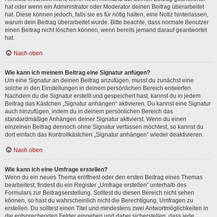
hat oder wenn ein Administrator oder Moderator deinen Beitrag überarbeitet
hat. Diese können jedoch, falls sie es für nötig halten, eine Notiz hinterlassen,
warum dein Beitrag überarbeitet wurde. Bitte beachte, dass normale Benutzer
einen Beitrag nicht löschen können, wenn bereits jemand darauf geantwortet
hat.
Nach oben
Wie kann ich meinem Beitrag eine Signatur anfügen?
Um eine Signatur an deinen Beitrag anzufügen, musst du zunächst eine
solche in den Einstellungen in deinem persönlichen Bereich entwerfen.
Nachdem du die Signatur erstellt und gespeichert hast, kannst du in jedem
Beitrag das Kästchen „Signatur anhängen“ aktivieren. Du kannst eine Signatur
auch hinzufügen, indem du in deinem persönlichen Bereich das
standardmäßige Anhängen deiner Signatur aktivierst. Wenn du einen
einzelnen Beitrag dennoch ohne Signatur verfassen möchtest, so kannst du
dort einfach das Kontrollkästchen „Signatur anhängen“ wieder deaktivieren.
Nach oben
Wie kann ich eine Umfrage erstellen?
Wenn du ein neues Thema eröffnest oder den ersten Beitrag eines Themas
bearbeitest, findest du ein Register „Umfrage erstellen“ unterhalb des
Formulars zur Beitragserstellung. Solltest du diesen Bereich nicht sehen
können, so hast du wahrscheinlich nicht die Berechtigung, Umfragen zu
erstellen. Du solltest einen Titel und mindestens zwei Antwortmöglichkeiten in
die entsprechenden Felder eingeben und dabei sicherstellen, dass jede