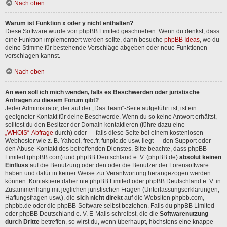
Nach oben
Warum ist Funktion x oder y nicht enthalten?
Diese Software wurde von phpBB Limited geschrieben. Wenn du denkst, dass
eine Funktion implementiert werden sollte, dann besuche
phpBB Ideas
, wo du
deine Stimme für bestehende Vorschläge abgeben oder neue Funktionen
vorschlagen kannst.
Nach oben
An wen soll ich mich wenden, falls es Beschwerden oder juristische
Anfragen zu diesem Forum gibt?
Jeder Administrator, der auf der „Das Team“-Seite aufgeführt ist, ist ein
geeigneter Kontakt für deine Beschwerde. Wenn du so keine Antwort erhältst,
solltest du den Besitzer der Domain kontaktieren (führe dazu eine
„WHOIS“-Abfrage
durch) oder — falls diese Seite bei einem kostenlosen
Webhoster wie z. B. Yahoo!, free.fr, funpic.de usw. liegt — den Support oder
den Abuse-Kontakt des betreffenden Dienstes. Bitte beachte, dass phpBB
Limited (phpBB.com) und phpBB Deutschland e. V. (phpBB.de)
absolut keinen
Einfluss
auf die Benutzung oder den oder die Benutzer der Forensoftware
haben und dafür in keiner Weise zur Verantwortung herangezogen werden
können. Kontaktiere daher nie phpBB Limited oder phpBB Deutschland e. V. in
Zusammenhang mit jeglichen juristischen Fragen (Unterlassungserklärungen,
Haftungsfragen usw.), die
sich nicht direkt
auf die Websiten phpbb.com,
phpbb.de oder die phpBB-Software selbst beziehen. Falls du phpBB Limited
oder phpBB Deutschland e. V. E-Mails schreibst, die die
Softwarenutzung
durch Dritte
betreffen, so wirst du, wenn überhaupt, höchstens eine knappe