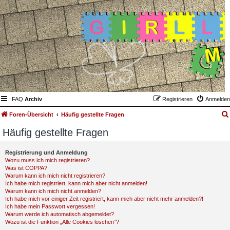
FAQ
Archiv
Registrieren
Anmelden
Foren-Übersicht
Häufig gestellte Fragen
Häufig gestellte Fragen
Registrierung und Anmeldung
Wozu muss ich mich registrieren?
Was ist COPPA?
Warum kann ich mich nicht registrieren?
Ich habe mich registriert, kann mich aber nicht anmelden!
Warum kann ich mich nicht anmelden?
Ich habe mich vor einiger Zeit registriert, kann mich aber nicht mehr anmelden?!
Ich habe mein Passwort vergessen!
Warum werde ich automatisch abgemeldet?
Wozu ist die Funktion „Alle Cookies löschen“?