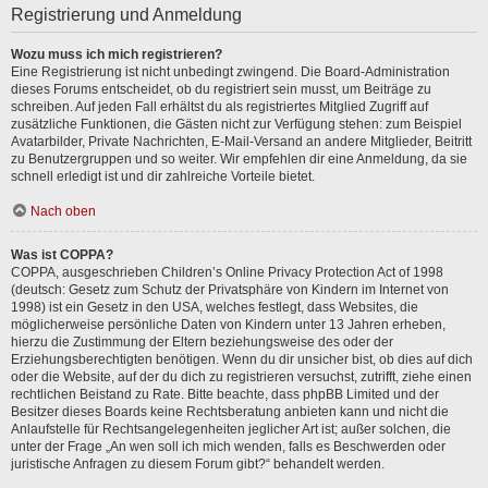
Registrierung und Anmeldung
Wozu muss ich mich registrieren?
Eine Registrierung ist nicht unbedingt zwingend. Die Board-Administration
dieses Forums entscheidet, ob du registriert sein musst, um Beiträge zu
schreiben. Auf jeden Fall erhältst du als registriertes Mitglied Zugriff auf
zusätzliche Funktionen, die Gästen nicht zur Verfügung stehen: zum Beispiel
Avatarbilder, Private Nachrichten, E-Mail-Versand an andere Mitglieder, Beitritt
zu Benutzergruppen und so weiter. Wir empfehlen dir eine Anmeldung, da sie
schnell erledigt ist und dir zahlreiche Vorteile bietet.
Nach oben
Was ist COPPA?
COPPA, ausgeschrieben Children’s Online Privacy Protection Act of 1998
(deutsch: Gesetz zum Schutz der Privatsphäre von Kindern im Internet von
1998) ist ein Gesetz in den USA, welches festlegt, dass Websites, die
möglicherweise persönliche Daten von Kindern unter 13 Jahren erheben,
hierzu die Zustimmung der Eltern beziehungsweise des oder der
Erziehungsberechtigten benötigen. Wenn du dir unsicher bist, ob dies auf dich
oder die Website, auf der du dich zu registrieren versuchst, zutrifft, ziehe einen
rechtlichen Beistand zu Rate. Bitte beachte, dass phpBB Limited und der
Besitzer dieses Boards keine Rechtsberatung anbieten kann und nicht die
Anlaufstelle für Rechtsangelegenheiten jeglicher Art ist; außer solchen, die
unter der Frage „An wen soll ich mich wenden, falls es Beschwerden oder
juristische Anfragen zu diesem Forum gibt?“ behandelt werden.