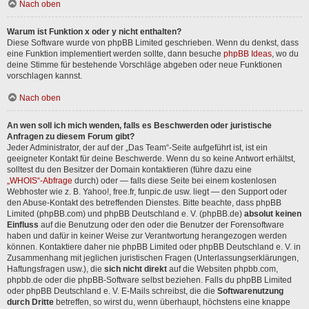
Nach oben
Warum ist Funktion x oder y nicht enthalten?
Diese Software wurde von phpBB Limited geschrieben. Wenn du denkst, dass
eine Funktion implementiert werden sollte, dann besuche
phpBB Ideas
, wo du
deine Stimme für bestehende Vorschläge abgeben oder neue Funktionen
vorschlagen kannst.
Nach oben
An wen soll ich mich wenden, falls es Beschwerden oder juristische
Anfragen zu diesem Forum gibt?
Jeder Administrator, der auf der „Das Team“-Seite aufgeführt ist, ist ein
geeigneter Kontakt für deine Beschwerde. Wenn du so keine Antwort erhältst,
solltest du den Besitzer der Domain kontaktieren (führe dazu eine
„WHOIS“-Abfrage
durch) oder — falls diese Seite bei einem kostenlosen
Webhoster wie z. B. Yahoo!, free.fr, funpic.de usw. liegt — den Support oder
den Abuse-Kontakt des betreffenden Dienstes. Bitte beachte, dass phpBB
Limited (phpBB.com) und phpBB Deutschland e. V. (phpBB.de)
absolut keinen
Einfluss
auf die Benutzung oder den oder die Benutzer der Forensoftware
haben und dafür in keiner Weise zur Verantwortung herangezogen werden
können. Kontaktiere daher nie phpBB Limited oder phpBB Deutschland e. V. in
Zusammenhang mit jeglichen juristischen Fragen (Unterlassungserklärungen,
Haftungsfragen usw.), die
sich nicht direkt
auf die Websiten phpbb.com,
phpbb.de oder die phpBB-Software selbst beziehen. Falls du phpBB Limited
oder phpBB Deutschland e. V. E-Mails schreibst, die die
Softwarenutzung
durch Dritte
betreffen, so wirst du, wenn überhaupt, höchstens eine knappe