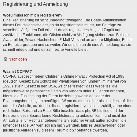
Registrierung und Anmeldung
Wozu muss ich mich registrieren?
Eine Registrierung ist nicht unbedingt zwingend. Die Board-Administration
dieses Forums entscheidet, ob du registriert sein musst, um Beiträge zu
schreiben. Auf jeden Fall erhältst du als registriertes Mitglied Zugriff auf
zusätzliche Funktionen, die Gästen nicht zur Verfügung stehen: zum Beispiel
Avatarbilder, Private Nachrichten, E-Mail-Versand an andere Mitglieder, Beitritt
zu Benutzergruppen und so weiter. Wir empfehlen dir eine Anmeldung, da sie
schnell erledigt ist und dir zahlreiche Vorteile bietet.
Nach oben
Was ist COPPA?
COPPA, ausgeschrieben Children’s Online Privacy Protection Act of 1998
(deutsch: Gesetz zum Schutz der Privatsphäre von Kindern im Internet von
1998) ist ein Gesetz in den USA, welches festlegt, dass Websites, die
möglicherweise persönliche Daten von Kindern unter 13 Jahren erheben,
hierzu die Zustimmung der Eltern beziehungsweise des oder der
Erziehungsberechtigten benötigen. Wenn du dir unsicher bist, ob dies auf dich
oder die Website, auf der du dich zu registrieren versuchst, zutrifft, ziehe einen
rechtlichen Beistand zu Rate. Bitte beachte, dass phpBB Limited und der
Besitzer dieses Boards keine Rechtsberatung anbieten kann und nicht die
Anlaufstelle für Rechtsangelegenheiten jeglicher Art ist; außer solchen, die
unter der Frage „An wen soll ich mich wenden, falls es Beschwerden oder
juristische Anfragen zu diesem Forum gibt?“ behandelt werden.