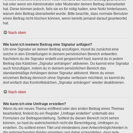
hat oder wenn ein Administrator oder Moderator deinen Beitrag überarbeitet
hat. Diese können jedoch, falls sie es für nötig halten, eine Notiz hinterlassen,
warum dein Beitrag überarbeitet wurde. Bitte beachte, dass normale Benutzer
einen Beitrag nicht löschen können, wenn bereits jemand darauf geantwortet
hat.
Nach oben
Wie kann ich meinem Beitrag eine Signatur anfügen?
Um eine Signatur an deinen Beitrag anzufügen, musst du zunächst eine
solche in den Einstellungen in deinem persönlichen Bereich entwerfen.
Nachdem du die Signatur erstellt und gespeichert hast, kannst du in jedem
Beitrag das Kästchen „Signatur anhängen“ aktivieren. Du kannst eine Signatur
auch hinzufügen, indem du in deinem persönlichen Bereich das
standardmäßige Anhängen deiner Signatur aktivierst. Wenn du einen
einzelnen Beitrag dennoch ohne Signatur verfassen möchtest, so kannst du
dort einfach das Kontrollkästchen „Signatur anhängen“ wieder deaktivieren.
Nach oben
Wie kann ich eine Umfrage erstellen?
Wenn du ein neues Thema eröffnest oder den ersten Beitrag eines Themas
bearbeitest, findest du ein Register „Umfrage erstellen“ unterhalb des
Formulars zur Beitragserstellung. Solltest du diesen Bereich nicht sehen
können, so hast du wahrscheinlich nicht die Berechtigung, Umfragen zu
erstellen. Du solltest einen Titel und mindestens zwei Antwortmöglichkeiten in
die entsprechenden Felder eingeben und dabei sicherstellen, dass jede