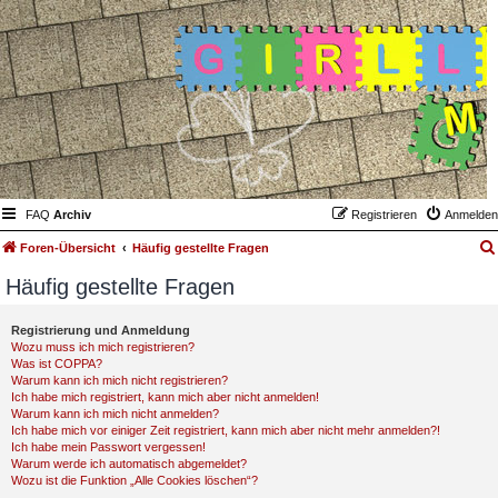
FAQ
Archiv
Registrieren
Anmelden
Foren-Übersicht
Häufig gestellte Fragen
Häufig gestellte Fragen
Registrierung und Anmeldung
Wozu muss ich mich registrieren?
Was ist COPPA?
Warum kann ich mich nicht registrieren?
Ich habe mich registriert, kann mich aber nicht anmelden!
Warum kann ich mich nicht anmelden?
Ich habe mich vor einiger Zeit registriert, kann mich aber nicht mehr anmelden?!
Ich habe mein Passwort vergessen!
Warum werde ich automatisch abgemeldet?
Wozu ist die Funktion „Alle Cookies löschen“?