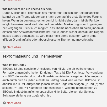
Wie markiere ich ein Thema als neu?
Durch Klicken des „Thema als neu markieren“-Links in der Beitragsansicht
kannst du das Thema wieder ganz nach oben auf die erste Seite des Forums
holen. Wenn du den entsprechenden Link nicht siehst, dann ist die Funktion
möglicherweise deaktiviert oder seit der letzten Markierung ist nicht genügend
Zeit vergangen. Es ist auch möglich, das Thema nach oben zu holen, indem du
einfach eine Antwort darauf schreibst. Stelle jedoch sicher, dass du die Regeln
dieses Boards beachtest! Es wird meist nicht gerne gesehen, wenn ohne
triftigen Grund auf alte oder abgeschlossene Themen geantwortet wird.
Nach oben
Textformatierung und Thementypen
Was ist BBCode?
BBCode ist eine spezielle Umsetzung von HTML, die dir weitreichende
Formatierungsmöglichkeiten für deinen Text gibt. Die Rechte zur Verwendung
von BBCode werden durch die Board-Administration vergeben, können jedoch
auch durch dich für jeden einzelnen Beitrag deaktiviert werden. BBCode ist
ähnlich wie HTML aufgebaut, jedoch werden Tags von eckigen („[“ und „]“) statt
spitzen („<“ und „>“) Klammern eingeschlossen. Weitere Informationen zu
BBCode findest du auf einer speziellen Hilfe-Seite, die von der Seite zur
Beitragserstellung aus zugänglich ist.
Nach oben