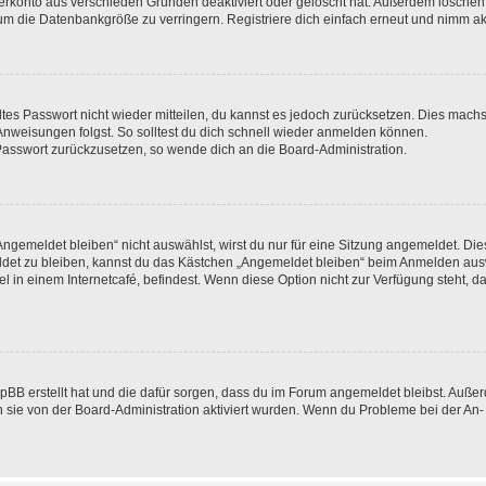
zerkonto aus verschieden Gründen deaktiviert oder gelöscht hat. Außerdem löschen 
um die Datenbankgröße zu verringern. Registriere dich einfach erneut und nimm akt
altes Passwort nicht wieder mitteilen, du kannst es jedoch zurücksetzen. Dies machs
nweisungen folgst. So solltest du dich schnell wieder anmelden können.
n Passwort zurückzusetzen, so wende dich an die Board-Administration.
gemeldet bleiben“ nicht auswählst, wirst du nur für eine Sitzung angemeldet. Die
det zu bleiben, kannst du das Kästchen „Angemeldet bleiben“ beim Anmelden ausw
l in einem Internetcafé, befindest. Wenn diese Option nicht zur Verfügung steht, d
phpBB erstellt hat und die dafür sorgen, dass du im Forum angemeldet bleibst. Auß
n sie von der Board-Administration aktiviert wurden. Wenn du Probleme bei der An