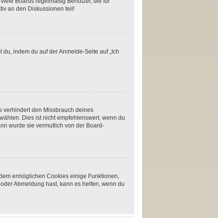
viele Boards regelmäßig Benutzer, die für
iv an den Diskussionen teil!
t du, indem du auf der Anmelde-Seite auf „Ich
s verhindert den Missbrauch deines
ählen. Dies ist nicht empfehlenswert, wenn du
ann wurde sie vermutlich von der Board-
erdem ermöglichen Cookies einige Funktionen,
- oder Abmeldung hast, kann es helfen, wenn du