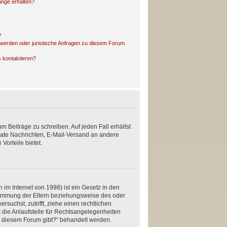
änge erhalten?
?
hwerden oder juristische Anfragen zu diesem Forum
s kontaktieren?
m Beiträge zu schreiben. Auf jeden Fall erhältst
rivate Nachrichten, E-Mail-Versand an andere
Vorteile bietet.
im Internet von 1998) ist ein Gesetz in den
stimmung der Eltern beziehungsweise des oder
rsuchst, zutrifft, ziehe einen rechtlichen
 die Anlaufstelle für Rechtsangelegenheiten
 zu diesem Forum gibt?“ behandelt werden.