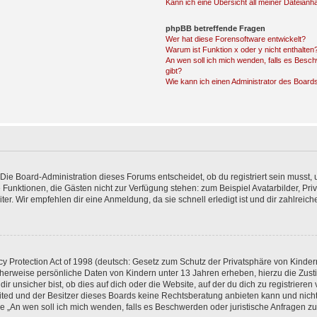
Kann ich eine Übersicht all meiner Dateianh
phpBB betreffende Fragen
Wer hat diese Forensoftware entwickelt?
Warum ist Funktion x oder y nicht enthalten
An wen soll ich mich wenden, falls es Besc
gibt?
Wie kann ich einen Administrator des Board
Die Board-Administration dieses Forums entscheidet, ob du registriert sein musst, u
iche Funktionen, die Gästen nicht zur Verfügung stehen: zum Beispiel Avatarbilder, P
ter. Wir empfehlen dir eine Anmeldung, da sie schnell erledigt ist und dir zahlreiche 
 Protection Act of 1998 (deutsch: Gesetz zum Schutz der Privatsphäre von Kindern 
icherweise persönliche Daten von Kindern unter 13 Jahren erheben, hierzu die Zu
unsicher bist, ob dies auf dich oder die Website, auf der du dich zu registrieren ve
ited und der Besitzer dieses Boards keine Rechtsberatung anbieten kann und nicht
Frage „An wen soll ich mich wenden, falls es Beschwerden oder juristische Anfragen