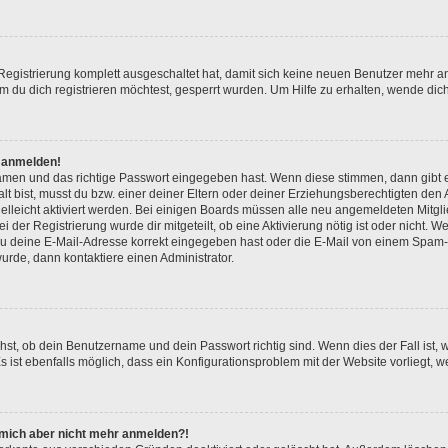
 Registrierung komplett ausgeschaltet hat, damit sich keine neuen Benutzer mehr 
 du dich registrieren möchtest, gesperrt wurden. Um Hilfe zu erhalten, wende dich
t anmelden!
namen und das richtige Passwort eingegeben hast. Wenn diese stimmen, dann gibt
lt bist, musst du bzw. einer deiner Eltern oder deiner Erziehungsberechtigten den
 vielleicht aktiviert werden. Bei einigen Boards müssen alle neu angemeldeten Mitgl
ei der Registrierung wurde dir mitgeteilt, ob eine Aktivierung nötig ist oder nicht. W
 deine E-Mail-Adresse korrekt eingegeben hast oder die E-Mail von einem Spam-Fil
rde, dann kontaktiere einen Administrator.
hst, ob dein Benutzername und dein Passwort richtig sind. Wenn dies der Fall ist,
s ist ebenfalls möglich, dass ein Konfigurationsproblem mit der Website vorliegt, w
nn mich aber nicht mehr anmelden?!