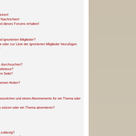
icken!
 Nachrichten!
ed dieses Forums erhalten!
 ignorierten Mitglieder?
e oder zur Liste der ignorierten Mitglieder hinzufügen
?
n durchsuchen?
gebnisse?
re Seite?
hemen finden?
esezeichen und einem Abonnements für ein Thema oder
a setzen oder ein Thema abonnieren?
 zulässig?