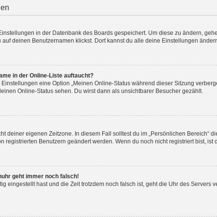
gen
e Einstellungen in der Datenbank des Boards gespeichert. Um diese zu ändern, gehe
 auf deinen Benutzernamen klickst. Dort kannst du alle deine Einstellungen änder
me in der Online-Liste auftaucht?
n Einstellungen eine Option „Meinen Online-Status während dieser Sitzung verberg
deinen Online-Status sehen. Du wirst dann als unsichtbarer Besucher gezählt.
cht deiner eigenen Zeitzone. In diesem Fall solltest du im „Persönlichen Bereich“ d
on registrierten Benutzern geändert werden. Wenn du noch nicht registriert bist, ist d
enuhr geht immer noch falsch!
tig eingestellt hast und die Zeit trotzdem noch falsch ist, geht die Uhr des Servers v