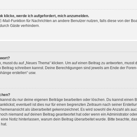
nk klicke, werde ich aufgefordert, mich anzumelden.
 E-Mail-Funktion für Nachrichten an andere Benutzer nutzen, falls diese von der Bo
urch Gäste verhindern.
twort?
musst du auf „Neues Thema“ klicken. Um auf einen Beitrag zu antworten, musst du
en Beitrag schreiben kannst. Deine Berechtigungen sind jeweils am Ende der Foren- 
nhänge erstellen“ usw.
schen?
, kannst du nur deine eigenen Beiträge bearbeiten oder löschen. Du kannst einen 
nklickst; eventuell ist dies nur für einen begrenzten Zeitraum nach seiner Erstel
r Themenansicht als überarbeitet gekennzeichnet. Es wird sowohl die Anzahl als auc
 noch niemand auf deinen Beitrag geantwortet hat oder wenn ein Administrator oder
n, eine Notiz hinterlassen, warum dein Beitrag überarbeitet wurde. Bitte beachte, d
 hat.