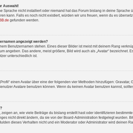
ur Auswahl!
e Sprache nicht installiert oder niemand hat das Forum bislang in deine Sprache üb
ieren kann. Falls es noch nicht existiert, würden wir uns freuen, wenn du es übers
BB.de
gefunden werden.
tzernamen angezeigt werden?
inem Benutzernamen stehen. Eines dieser Bilder ist meist mit deinem Rang verknüpf
um angeben. Das andere, meist größere, Bild wird auch als „Avatar“ bezeichnet. Es
zer unterschiedlich ist.
„Profil“ einen Avatar über eine der folgenden vier Methoden hinzufügen: Gravatar,
enutzer Avatare benutzen können. Wenn du keinen Avatar benutzen kannst, solltest
n?
igen an, wie viele Beiträge du bislang erstellt hast oder identifizieren bestimm
s nicht direkt ändern, da sie von der Board-Administration festgelegt wurden. Bit
lden dieses Verhalten nicht und ein Moderator oder Administrator wird deinen R