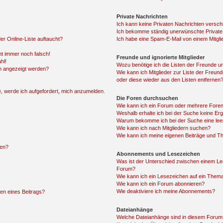
Private Nachrichten
Ich kann keine Privaten Nachrichten versch
Ich bekomme ständig unerwünschte Private
er Online-Liste auftaucht?
Ich habe eine Spam-E-Mail von einem Mitgli
ht immer noch falsch!
Freunde und ignorierte Mitglieder
hl!
Wozu benötige ich die Listen der Freunde und
en angezeigt werden?
Wie kann ich Mitglieder zur Liste der Freund
oder diese wieder aus den Listen entfernen
e, werde ich aufgefordert, mich anzumelden.
Die Foren durchsuchen
Wie kann ich ein Forum oder mehrere Fore
Weshalb erhalte ich bei der Suche keine Er
Warum bekomme ich bei der Suche eine lee
Wie kann ich nach Mitgliedern suchen?
Wie kann ich meine eigenen Beiträge und T
len?
Abonnements und Lesezeichen
Was ist der Unterschied zwischen einem L
Forum?
Wie kann ich ein Lesezeichen auf ein Them
Wie kann ich ein Forum abonnieren?
Wie deaktiviere ich meine Abonnements?
en eines Beitrags?
Dateianhänge
Welche Dateianhänge sind in diesem Forum