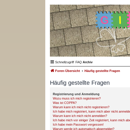
Schnellzugriff
FAQ
Archiv
Foren-Übersicht
Häufig gestellte Fragen
Häufig gestellte Fragen
Registrierung und Anmeldung
Wozu muss ich mich registrieren?
Was ist COPPA?
Warum kann ich mich nicht registrieren?
Ich habe mich registriert, kann mich aber nicht anmeld
Warum kann ich mich nicht anmelden?
Ich habe mich vor einiger Zeit registriert, kann mich a
Ich habe mein Passwort vergessen!
Warum werde ich automatisch abgemeldet?