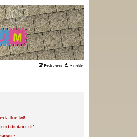
Registrieren
Anmelden
ete ich ihnen bei?
en farbig dargestellt?
tartseite?