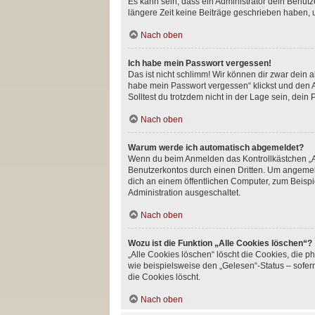
Es kann sein, dass ein Administrator dein Benut
längere Zeit keine Beiträge geschrieben haben, 
Nach oben
Ich habe mein Passwort vergessen!
Das ist nicht schlimm! Wir können dir zwar dein 
habe mein Passwort vergessen“ klickst und den A
Solltest du trotzdem nicht in der Lage sein, dei
Nach oben
Warum werde ich automatisch abgemeldet?
Wenn du beim Anmelden das Kontrollkästchen „An
Benutzerkontos durch einen Dritten. Um angemel
dich an einem öffentlichen Computer, zum Beispie
Administration ausgeschaltet.
Nach oben
Wozu ist die Funktion „Alle Cookies löschen“?
„Alle Cookies löschen“ löscht die Cookies, die 
wie beispielsweise den „Gelesen“-Status – sofer
die Cookies löscht.
Nach oben