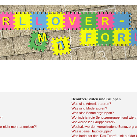
Benutzer-Stufen und Gruppen
Was sind Administratoren?
Was sind Moderatoren?
Was sind Benutzergruppen?
en!
Wo finde ich die Benutzergruppen und wie tr
Wie werde ich Gruppenleiter?
ber nicht mehr anmelden?!
Weshalb werden verschiedene Benutzergrupp
Was ist eine Hauptgruppe?
Was bedeutet der „Das Team“-Link auf der S