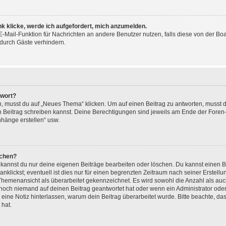
nk klicke, werde ich aufgefordert, mich anzumelden.
 E-Mail-Funktion für Nachrichten an andere Benutzer nutzen, falls diese von der Bo
urch Gäste verhindern.
twort?
musst du auf „Neues Thema“ klicken. Um auf einen Beitrag zu antworten, musst du
en Beitrag schreiben kannst. Deine Berechtigungen sind jeweils am Ende der Foren- 
nhänge erstellen“ usw.
schen?
, kannst du nur deine eigenen Beiträge bearbeiten oder löschen. Du kannst einen 
nklickst; eventuell ist dies nur für einen begrenzten Zeitraum nach seiner Erstel
r Themenansicht als überarbeitet gekennzeichnet. Es wird sowohl die Anzahl als auc
 noch niemand auf deinen Beitrag geantwortet hat oder wenn ein Administrator oder
n, eine Notiz hinterlassen, warum dein Beitrag überarbeitet wurde. Bitte beachte, d
 hat.