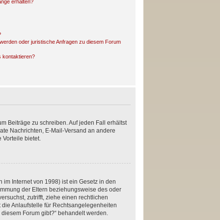
änge erhalten?
?
hwerden oder juristische Anfragen zu diesem Forum
s kontaktieren?
m Beiträge zu schreiben. Auf jeden Fall erhältst
rivate Nachrichten, E-Mail-Versand an andere
Vorteile bietet.
im Internet von 1998) ist ein Gesetz in den
stimmung der Eltern beziehungsweise des oder
rsuchst, zutrifft, ziehe einen rechtlichen
 die Anlaufstelle für Rechtsangelegenheiten
 zu diesem Forum gibt?“ behandelt werden.