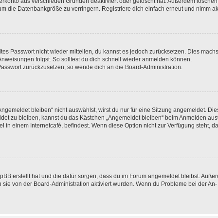
zerkonto aus verschieden Gründen deaktiviert oder gelöscht hat. Außerdem löschen 
um die Datenbankgröße zu verringern. Registriere dich einfach erneut und nimm akt
altes Passwort nicht wieder mitteilen, du kannst es jedoch zurücksetzen. Dies machs
nweisungen folgst. So solltest du dich schnell wieder anmelden können.
n Passwort zurückzusetzen, so wende dich an die Board-Administration.
gemeldet bleiben“ nicht auswählst, wirst du nur für eine Sitzung angemeldet. Die
det zu bleiben, kannst du das Kästchen „Angemeldet bleiben“ beim Anmelden ausw
l in einem Internetcafé, befindest. Wenn diese Option nicht zur Verfügung steht, d
phpBB erstellt hat und die dafür sorgen, dass du im Forum angemeldet bleibst. Auß
n sie von der Board-Administration aktiviert wurden. Wenn du Probleme bei der An