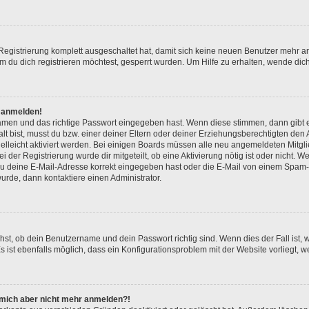
 Registrierung komplett ausgeschaltet hat, damit sich keine neuen Benutzer mehr 
 du dich registrieren möchtest, gesperrt wurden. Um Hilfe zu erhalten, wende dich
t anmelden!
namen und das richtige Passwort eingegeben hast. Wenn diese stimmen, dann gibt
lt bist, musst du bzw. einer deiner Eltern oder deiner Erziehungsberechtigten den
 vielleicht aktiviert werden. Bei einigen Boards müssen alle neu angemeldeten Mitgl
ei der Registrierung wurde dir mitgeteilt, ob eine Aktivierung nötig ist oder nicht. W
 deine E-Mail-Adresse korrekt eingegeben hast oder die E-Mail von einem Spam-Fil
rde, dann kontaktiere einen Administrator.
hst, ob dein Benutzername und dein Passwort richtig sind. Wenn dies der Fall ist,
s ist ebenfalls möglich, dass ein Konfigurationsproblem mit der Website vorliegt, w
nn mich aber nicht mehr anmelden?!