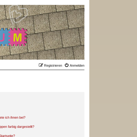
Registrieren
Anmelden
ete ich ihnen bei?
en farbig dargestellt?
tartseite?