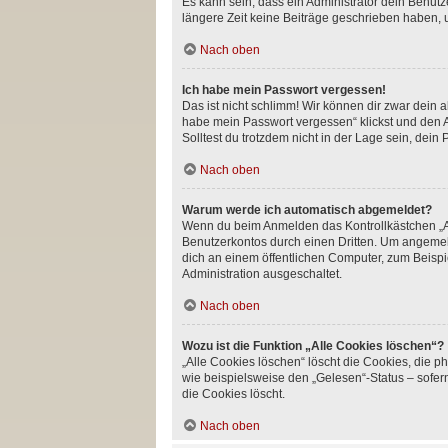
Es kann sein, dass ein Administrator dein Benut
längere Zeit keine Beiträge geschrieben haben, 
Nach oben
Ich habe mein Passwort vergessen!
Das ist nicht schlimm! Wir können dir zwar dein 
habe mein Passwort vergessen“ klickst und den A
Solltest du trotzdem nicht in der Lage sein, dei
Nach oben
Warum werde ich automatisch abgemeldet?
Wenn du beim Anmelden das Kontrollkästchen „An
Benutzerkontos durch einen Dritten. Um angemel
dich an einem öffentlichen Computer, zum Beispie
Administration ausgeschaltet.
Nach oben
Wozu ist die Funktion „Alle Cookies löschen“?
„Alle Cookies löschen“ löscht die Cookies, die 
wie beispielsweise den „Gelesen“-Status – sofer
die Cookies löscht.
Nach oben