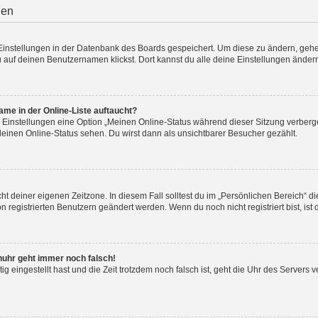
gen
e Einstellungen in der Datenbank des Boards gespeichert. Um diese zu ändern, gehe
 auf deinen Benutzernamen klickst. Dort kannst du alle deine Einstellungen änder
me in der Online-Liste auftaucht?
n Einstellungen eine Option „Meinen Online-Status während dieser Sitzung verberg
deinen Online-Status sehen. Du wirst dann als unsichtbarer Besucher gezählt.
cht deiner eigenen Zeitzone. In diesem Fall solltest du im „Persönlichen Bereich“ d
on registrierten Benutzern geändert werden. Wenn du noch nicht registriert bist, ist d
enuhr geht immer noch falsch!
tig eingestellt hast und die Zeit trotzdem noch falsch ist, geht die Uhr des Servers v