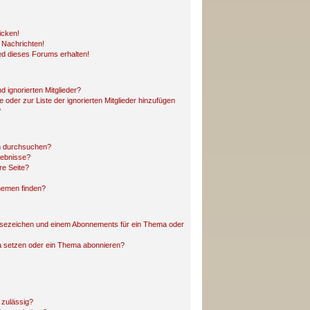
icken!
 Nachrichten!
ed dieses Forums erhalten!
 ignorierten Mitglieder?
e oder zur Liste der ignorierten Mitglieder hinzufügen
?
n durchsuchen?
gebnisse?
re Seite?
hemen finden?
esezeichen und einem Abonnements für ein Thema oder
a setzen oder ein Thema abonnieren?
 zulässig?