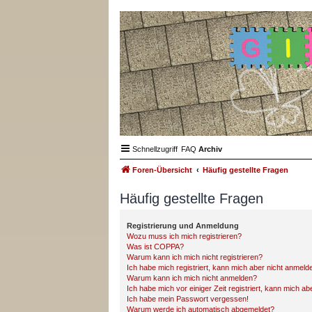
Schnellzugriff
FAQ
Archiv
Foren-Übersicht
Häufig gestellte Fragen
Häufig gestellte Fragen
Registrierung und Anmeldung
Wozu muss ich mich registrieren?
Was ist COPPA?
Warum kann ich mich nicht registrieren?
Ich habe mich registriert, kann mich aber nicht anmeld
Warum kann ich mich nicht anmelden?
Ich habe mich vor einiger Zeit registriert, kann mich a
Ich habe mein Passwort vergessen!
Warum werde ich automatisch abgemeldet?