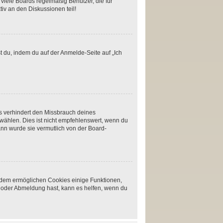
viele Boards regelmäßig Benutzer, die für
iv an den Diskussionen teil!
t du, indem du auf der Anmelde-Seite auf „Ich
s verhindert den Missbrauch deines
ählen. Dies ist nicht empfehlenswert, wenn du
ann wurde sie vermutlich von der Board-
erdem ermöglichen Cookies einige Funktionen,
- oder Abmeldung hast, kann es helfen, wenn du