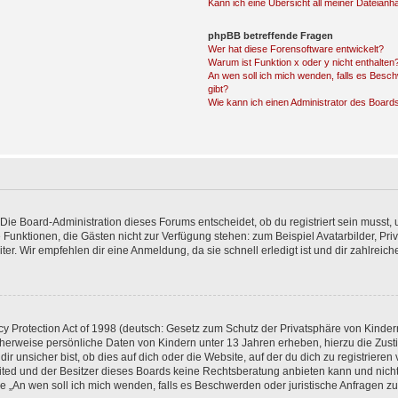
Kann ich eine Übersicht all meiner Dateianh
phpBB betreffende Fragen
Wer hat diese Forensoftware entwickelt?
Warum ist Funktion x oder y nicht enthalten
An wen soll ich mich wenden, falls es Besc
gibt?
Wie kann ich einen Administrator des Board
Die Board-Administration dieses Forums entscheidet, ob du registriert sein musst, u
iche Funktionen, die Gästen nicht zur Verfügung stehen: zum Beispiel Avatarbilder, P
ter. Wir empfehlen dir eine Anmeldung, da sie schnell erledigt ist und dir zahlreiche 
 Protection Act of 1998 (deutsch: Gesetz zum Schutz der Privatsphäre von Kindern 
icherweise persönliche Daten von Kindern unter 13 Jahren erheben, hierzu die Zu
unsicher bist, ob dies auf dich oder die Website, auf der du dich zu registrieren ve
ited und der Besitzer dieses Boards keine Rechtsberatung anbieten kann und nicht
Frage „An wen soll ich mich wenden, falls es Beschwerden oder juristische Anfragen