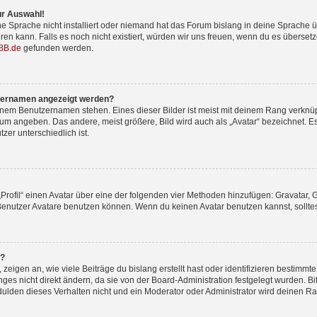
ur Auswahl!
e Sprache nicht installiert oder niemand hat das Forum bislang in deine Sprache üb
ieren kann. Falls es noch nicht existiert, würden wir uns freuen, wenn du es übers
BB.de
gefunden werden.
tzernamen angezeigt werden?
inem Benutzernamen stehen. Eines dieser Bilder ist meist mit deinem Rang verknüpf
um angeben. Das andere, meist größere, Bild wird auch als „Avatar“ bezeichnet. Es
zer unterschiedlich ist.
„Profil“ einen Avatar über eine der folgenden vier Methoden hinzufügen: Gravatar,
enutzer Avatare benutzen können. Wenn du keinen Avatar benutzen kannst, solltest
n?
igen an, wie viele Beiträge du bislang erstellt hast oder identifizieren bestimm
s nicht direkt ändern, da sie von der Board-Administration festgelegt wurden. Bit
lden dieses Verhalten nicht und ein Moderator oder Administrator wird deinen R