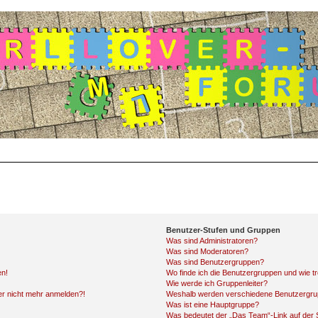
Benutzer-Stufen und Gruppen
Was sind Administratoren?
Was sind Moderatoren?
Was sind Benutzergruppen?
en!
Wo finde ich die Benutzergruppen und wie tr
Wie werde ich Gruppenleiter?
ber nicht mehr anmelden?!
Weshalb werden verschiedene Benutzergrupp
Was ist eine Hauptgruppe?
Was bedeutet der „Das Team“-Link auf der S