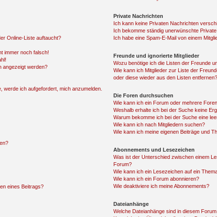
Private Nachrichten
Ich kann keine Privaten Nachrichten versch
Ich bekomme ständig unerwünschte Private
er Online-Liste auftaucht?
Ich habe eine Spam-E-Mail von einem Mitgli
ht immer noch falsch!
Freunde und ignorierte Mitglieder
hl!
Wozu benötige ich die Listen der Freunde und
en angezeigt werden?
Wie kann ich Mitglieder zur Liste der Freund
oder diese wieder aus den Listen entfernen
e, werde ich aufgefordert, mich anzumelden.
Die Foren durchsuchen
Wie kann ich ein Forum oder mehrere Fore
Weshalb erhalte ich bei der Suche keine Er
Warum bekomme ich bei der Suche eine lee
Wie kann ich nach Mitgliedern suchen?
Wie kann ich meine eigenen Beiträge und T
len?
Abonnements und Lesezeichen
Was ist der Unterschied zwischen einem L
Forum?
Wie kann ich ein Lesezeichen auf ein Them
Wie kann ich ein Forum abonnieren?
Wie deaktiviere ich meine Abonnements?
en eines Beitrags?
Dateianhänge
Welche Dateianhänge sind in diesem Forum