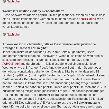
Nach oben
Warum ist Funktion x oder y nicht enthalten?
Diese Software wurde von phpBB Limited geschrieben. Wenn du denkst, dass
eine Funktion implementiert werden sollte, dann besuche
phpBB Ideas
, wo du
deine Stimme für bestehende Vorschläge abgeben oder neue Funktionen
vorschlagen kannst.
Nach oben
An wen soll ich mich wenden, falls es Beschwerden oder juristische
Anfragen zu diesem Forum gibt?
Jeder Administrator, der auf der „Das Team“-Seite aufgeführt ist, ist ein
geeigneter Kontakt für deine Beschwerde. Wenn du so keine Antwort erhältst,
solltest du den Besitzer der Domain kontaktieren (führe dazu eine
„WHOIS“-Abfrage
durch) oder — falls diese Seite bei einem kostenlosen
Webhoster wie z. B. Yahoo!, free.fr, funpic.de usw. liegt — den Support oder
den Abuse-Kontakt des betreffenden Dienstes. Bitte beachte, dass phpBB
Limited (phpBB.com) und phpBB Deutschland e. V. (phpBB.de)
absolut keinen
Einfluss
auf die Benutzung oder den oder die Benutzer der Forensoftware
haben und dafür in keiner Weise zur Verantwortung herangezogen werden
können. Kontaktiere daher nie phpBB Limited oder phpBB Deutschland e. V. in
Zusammenhang mit jeglichen juristischen Fragen (Unterlassungserklärungen,
Haftungsfragen usw.), die
sich nicht direkt
auf die Websiten phpbb.com,
phpbb.de oder die phpBB-Software selbst beziehen. Falls du phpBB Limited
oder phpBB Deutschland e. V. E-Mails schreibst, die die
Softwarenutzung
durch Dritte
betreffen, so wirst du, wenn überhaupt, höchstens eine knappe