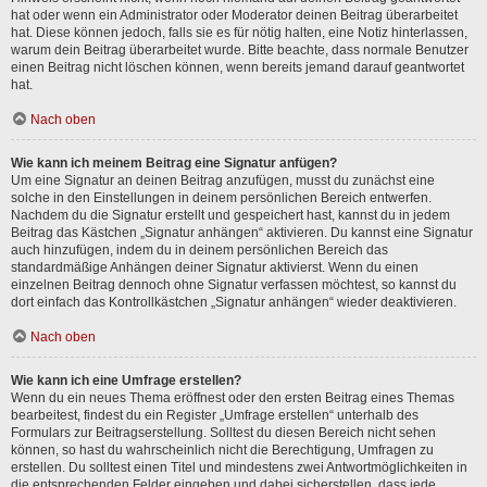
hat oder wenn ein Administrator oder Moderator deinen Beitrag überarbeitet
hat. Diese können jedoch, falls sie es für nötig halten, eine Notiz hinterlassen,
warum dein Beitrag überarbeitet wurde. Bitte beachte, dass normale Benutzer
einen Beitrag nicht löschen können, wenn bereits jemand darauf geantwortet
hat.
Nach oben
Wie kann ich meinem Beitrag eine Signatur anfügen?
Um eine Signatur an deinen Beitrag anzufügen, musst du zunächst eine
solche in den Einstellungen in deinem persönlichen Bereich entwerfen.
Nachdem du die Signatur erstellt und gespeichert hast, kannst du in jedem
Beitrag das Kästchen „Signatur anhängen“ aktivieren. Du kannst eine Signatur
auch hinzufügen, indem du in deinem persönlichen Bereich das
standardmäßige Anhängen deiner Signatur aktivierst. Wenn du einen
einzelnen Beitrag dennoch ohne Signatur verfassen möchtest, so kannst du
dort einfach das Kontrollkästchen „Signatur anhängen“ wieder deaktivieren.
Nach oben
Wie kann ich eine Umfrage erstellen?
Wenn du ein neues Thema eröffnest oder den ersten Beitrag eines Themas
bearbeitest, findest du ein Register „Umfrage erstellen“ unterhalb des
Formulars zur Beitragserstellung. Solltest du diesen Bereich nicht sehen
können, so hast du wahrscheinlich nicht die Berechtigung, Umfragen zu
erstellen. Du solltest einen Titel und mindestens zwei Antwortmöglichkeiten in
die entsprechenden Felder eingeben und dabei sicherstellen, dass jede