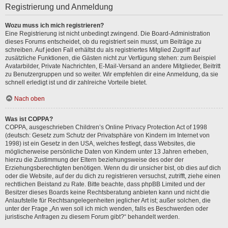
Registrierung und Anmeldung
Wozu muss ich mich registrieren?
Eine Registrierung ist nicht unbedingt zwingend. Die Board-Administration
dieses Forums entscheidet, ob du registriert sein musst, um Beiträge zu
schreiben. Auf jeden Fall erhältst du als registriertes Mitglied Zugriff auf
zusätzliche Funktionen, die Gästen nicht zur Verfügung stehen: zum Beispiel
Avatarbilder, Private Nachrichten, E-Mail-Versand an andere Mitglieder, Beitritt
zu Benutzergruppen und so weiter. Wir empfehlen dir eine Anmeldung, da sie
schnell erledigt ist und dir zahlreiche Vorteile bietet.
Nach oben
Was ist COPPA?
COPPA, ausgeschrieben Children’s Online Privacy Protection Act of 1998
(deutsch: Gesetz zum Schutz der Privatsphäre von Kindern im Internet von
1998) ist ein Gesetz in den USA, welches festlegt, dass Websites, die
möglicherweise persönliche Daten von Kindern unter 13 Jahren erheben,
hierzu die Zustimmung der Eltern beziehungsweise des oder der
Erziehungsberechtigten benötigen. Wenn du dir unsicher bist, ob dies auf dich
oder die Website, auf der du dich zu registrieren versuchst, zutrifft, ziehe einen
rechtlichen Beistand zu Rate. Bitte beachte, dass phpBB Limited und der
Besitzer dieses Boards keine Rechtsberatung anbieten kann und nicht die
Anlaufstelle für Rechtsangelegenheiten jeglicher Art ist; außer solchen, die
unter der Frage „An wen soll ich mich wenden, falls es Beschwerden oder
juristische Anfragen zu diesem Forum gibt?“ behandelt werden.