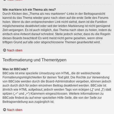
Wie markiere ich ein Thema als neu?
Durch Klicken des „Thema als neu markieren“-Links in der Beitragsansicht
kannst du das Thema wieder ganz nach oben auf die erste Seite des Forums
holen. Wenn du den entsprechenden Link nicht siehst, dann ist die Funktion
möglicherweise deaktiviert oder seit der letzten Markierung ist nicht genügend
Zeit vergangen. Es ist auch möglich, das Thema nach oben zu holen, indem du
einfach eine Antwort darauf schreibst. Stelle jedoch sicher, dass du die Regeln
dieses Boards beachtest! Es wird meist nicht gerne gesehen, wenn ohne
triftigen Grund auf alte oder abgeschlossene Themen geantwortet wird.
Nach oben
Textformatierung und Thementypen
Was ist BBCode?
BBCode ist eine spezielle Umsetzung von HTML, die dir weitreichende
Formatierungsmöglichkeiten für deinen Text gibt. Die Rechte zur Verwendung
von BBCode werden durch die Board-Administration vergeben, können jedoch
auch durch dich für jeden einzelnen Beitrag deaktiviert werden. BBCode ist
ähnlich wie HTML aufgebaut, jedoch werden Tags von eckigen („[“ und „]“) statt
spitzen („<“ und „>“) Klammern eingeschlossen. Weitere Informationen zu
BBCode findest du auf einer speziellen Hilfe-Seite, die von der Seite zur
Beitragserstellung aus zugänglich ist.
Nach oben