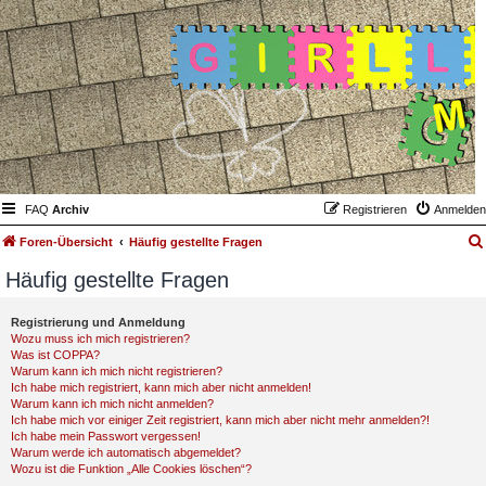
FAQ
Archiv
Registrieren
Anmelden
Foren-Übersicht
Häufig gestellte Fragen
Häufig gestellte Fragen
Registrierung und Anmeldung
Wozu muss ich mich registrieren?
Was ist COPPA?
Warum kann ich mich nicht registrieren?
Ich habe mich registriert, kann mich aber nicht anmelden!
Warum kann ich mich nicht anmelden?
Ich habe mich vor einiger Zeit registriert, kann mich aber nicht mehr anmelden?!
Ich habe mein Passwort vergessen!
Warum werde ich automatisch abgemeldet?
Wozu ist die Funktion „Alle Cookies löschen“?