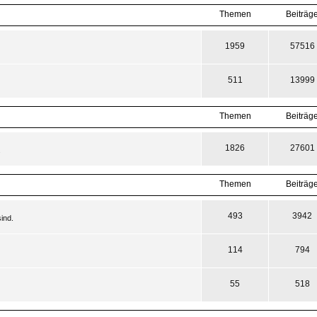
Themen
Beiträg
1959
57516
511
13999
Themen
Beiträg
1826
27601
.
Themen
Beiträg
493
3942
ind.
114
794
55
518