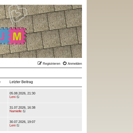
Registrieren
Anmelden
e
Letzter Beitrag
05.08.2026, 21:30
N
Leni
e
u
e
31.07.2026, 16:38
s
N
Namielle
t
e
e
u
r
e
30.07.2026, 19:07
B
N
s
Leni
e
e
t
i
u
e