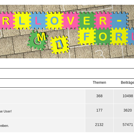
Themen
Beiträg
368
10498
177
3620
eue User!
2132
57471
reiben.