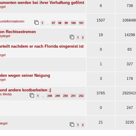
menten werden bei ihrer Verhaftung gefilmt
6
738
egel
1507
106848
uminformationen
1
97
98
99
100
101
…
von Rechtsextremen
19
14298
spiegel
1
2
rteilt nachdem er nach Florida eingereist ist
0
65
egel
1
327
manden wegen seiner Neigung
3
178
egel
d andere kostbarkeiten ;)
3765
292041
ls Media
1
248
249
250
251
252
…
0
247
21
3235
iegel
1
2