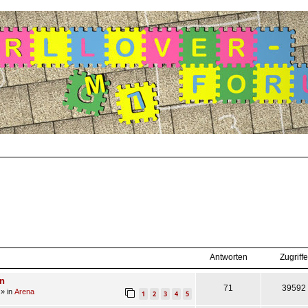
suche
Antworten
Zugriffe
en
71
39592
» in
Arena
1
2
3
4
5