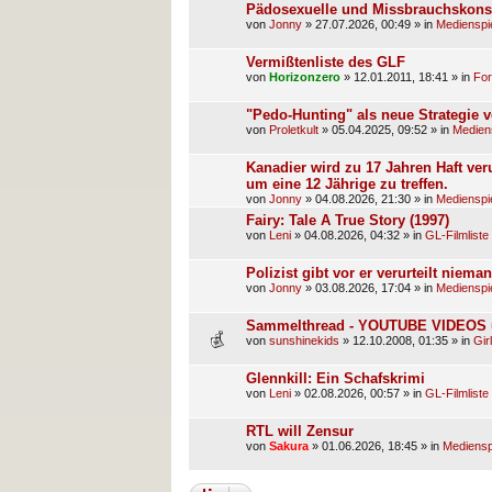
Pädosexuelle und Missbrauchskonsu
von
Jonny
»
27.07.2026, 00:49
» in
Medienspi
Vermißtenliste des GLF
von
Horizonzero
»
12.01.2011, 18:41
» in
For
"Pedo-Hunting" als neue Strategie 
von
Proletkult
»
05.04.2025, 09:52
» in
Medien
Kanadier wird zu 17 Jahren Haft veru
um eine 12 Jährige zu treffen.
von
Jonny
»
04.08.2026, 21:30
» in
Medienspi
Fairy: Tale A True Story (1997)
von
Leni
»
04.08.2026, 04:32
» in
GL-Filmliste
Polizist gibt vor er verurteilt nie
von
Jonny
»
03.08.2026, 17:04
» in
Medienspi
Sammelthread - YOUTUBE VIDEOS un
von
sunshinekids
»
12.10.2008, 01:35
» in
Gir
Glennkill: Ein Schafskrimi
von
Leni
»
02.08.2026, 00:57
» in
GL-Filmliste
RTL will Zensur
von
Sakura
»
01.06.2026, 18:45
» in
Mediensp