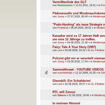
Vermißtenliste des GLF
von
Horizonzero
»
12.01.2011, 18:41
» in
For
Pädosexuelle und Missbrauchskonsu
von
Jonny
»
27.07.2026, 00:49
» in
Medienspi
"Pedo-Hunting" als neue Strategie 
von
Proletkult
»
05.04.2025, 09:52
» in
Medien
Kanadier wird zu 17 Jahren Haft veru
um eine 12 Jährige zu treffen.
von
Jonny
»
04.08.2026, 21:30
» in
Medienspi
Fairy: Tale A True Story (1997)
von
Leni
»
04.08.2026, 04:32
» in
GL-Filmliste
Polizist gibt vor er verurteilt nie
von
Jonny
»
03.08.2026, 17:04
» in
Medienspi
Sammelthread - YOUTUBE VIDEOS un
von
sunshinekids
»
12.10.2008, 01:35
» in
Gir
Glennkill: Ein Schafskrimi
von
Leni
»
02.08.2026, 00:57
» in
GL-Filmliste
RTL will Zensur
von
Sakura
»
01.06.2026, 18:45
» in
Mediensp
In meinem Himmel