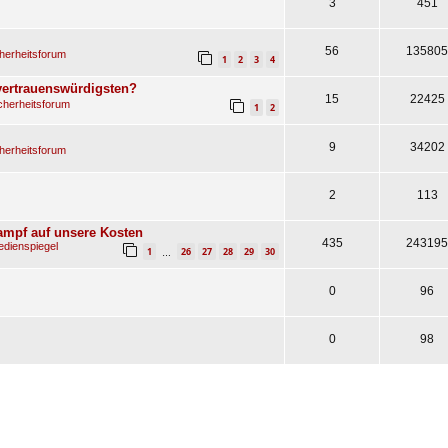
3
451
56
135805
herheitsforum
1
2
3
4
vertrauenswürdigsten?
15
22425
cherheitsforum
1
2
9
34202
herheitsforum
2
113
ampf auf unsere Kosten
435
243195
dienspiegel
1
26
27
28
29
30
…
0
96
0
98