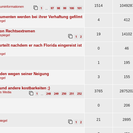
1514
104928
uminformationen
1
97
98
99
100
101
…
menten werden bei ihrer Verhaftung gefilmt
4
412
egel
von Rechtsextremen
19
14102
spiegel
1
2
rteilt nachdem er nach Florida eingereist ist
0
46
egel
1
195
manden wegen seiner Neigung
3
155
egel
d andere kostbarkeiten ;)
3765
287520
ls Media
1
248
249
250
251
252
…
0
206
21
2895
iegel
1
2