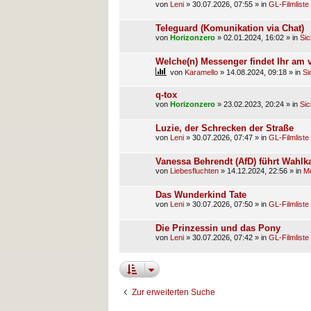
von
Leni
»
30.07.2026, 07:55
» in
GL-Filmliste
Teleguard (Komunikation via Chat)
von
Horizonzero
»
02.01.2024, 16:02
» in
Sic
Welche(n) Messenger findet Ihr am 
von
Karamello
»
14.08.2024, 09:18
» in
Si
q-tox
von
Horizonzero
»
23.02.2023, 20:24
» in
Sic
Luzie, der Schrecken der Straße
von
Leni
»
30.07.2026, 07:47
» in
GL-Filmliste
Vanessa Behrendt (AfD) führt Wahlk
von
Liebesfluchten
»
14.12.2024, 22:56
» in
Me
Das Wunderkind Tate
von
Leni
»
30.07.2026, 07:50
» in
GL-Filmliste
Die Prinzessin und das Pony
von
Leni
»
30.07.2026, 07:42
» in
GL-Filmliste
Zur erweiterten Suche