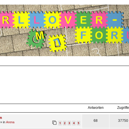
suche
Antworten
Zugriffe
en
68
37750
» in
Arena
1
2
3
4
5