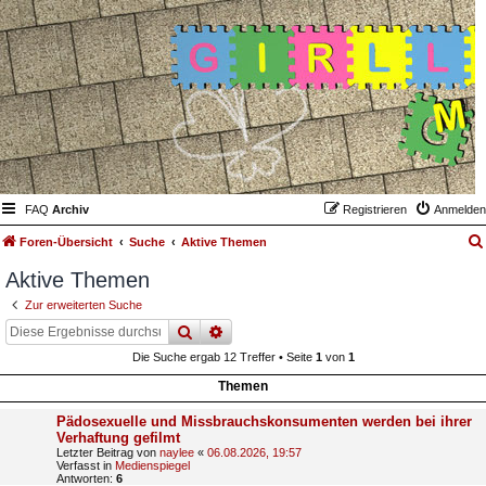
FAQ
Archiv
Registrieren
Anmelden
Foren-Übersicht
Suche
Aktive Themen
Aktive Themen
Zur erweiterten Suche
suche
erweiterte
suche
Die Suche ergab 12 Treffer • Seite
1
von
1
Themen
Pädosexuelle und Missbrauchskonsumenten werden bei ihrer
Verhaftung gefilmt
Letzter Beitrag von
naylee
«
06.08.2026, 19:57
Verfasst in
Medienspiegel
Antworten:
6