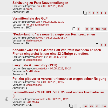
Schätzung zu Fake-Neuvorstellungen
Letzter Beitrag von
Leni
«
06.08.2026, 15:39
Verfasst in
Arena
Antworten:
70
1
2
3
4
5
Vermißtenliste des GLF
Letzter Beitrag von
Leni
«
05.08.2026, 21:30
Verfasst in
Foruminformationen
Antworten:
1507
1
98
99
100
101
…
"Pedo-Hunting" als neue Strategie von Rechtsextremen
Letzter Beitrag von
naylee
«
05.08.2026, 05:37
Verfasst in
Medienspiegel
Antworten:
19
1
2
Kanadier wird zu 17 Jahren Haft verurteilt nachdem er nach
Florida eingereist ist um eine 12 Jährige zu treffen.
Letzter Beitrag von
Jonny
«
04.08.2026, 21:30
Verfasst in
Medienspiegel
Fairy: Tale A True Story (1997)
Letzter Beitrag von
cortejador
«
04.08.2026, 20:24
Verfasst in
GL-Filmliste
Antworten:
1
Polizist gibt vor er verurteilt niemanden wegen seiner Neigung
Letzter Beitrag von
Leni
«
04.08.2026, 11:15
Verfasst in
Medienspiegel
Antworten:
3
Sammelthread - YOUTUBE VIDEOS und andere kostbarkeiten
;)
Letzter Beitrag von
Namielle
«
02.08.2026, 12:26
Verfasst in
Girls Media
Antworten:
3765
1
249
250
251
252
…