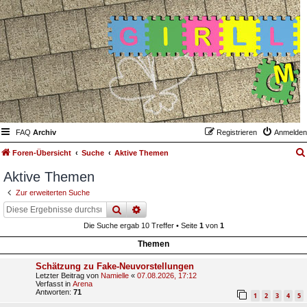
FAQ
Archiv
Registrieren
Anmelden
Foren-Übersicht
Suche
Aktive Themen
Aktive Themen
Zur erweiterten Suche
suche
erweiterte
suche
Die Suche ergab 10 Treffer • Seite
1
von
1
Themen
Schätzung zu Fake-Neuvorstellungen
Letzter Beitrag von
Namielle
«
07.08.2026, 17:12
Verfasst in
Arena
Antworten:
71
1
2
3
4
5