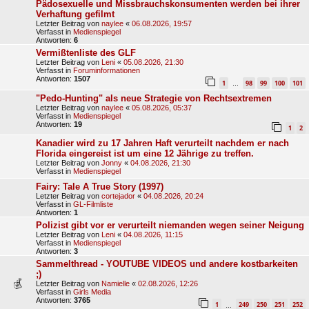
Pädosexuelle und Missbrauchskonsumenten werden bei ihrer
Verhaftung gefilmt
Letzter Beitrag von
naylee
«
06.08.2026, 19:57
Verfasst in
Medienspiegel
Antworten:
6
Vermißtenliste des GLF
Letzter Beitrag von
Leni
«
05.08.2026, 21:30
Verfasst in
Foruminformationen
Antworten:
1507
1
98
99
100
101
…
"Pedo-Hunting" als neue Strategie von Rechtsextremen
Letzter Beitrag von
naylee
«
05.08.2026, 05:37
Verfasst in
Medienspiegel
Antworten:
19
1
2
Kanadier wird zu 17 Jahren Haft verurteilt nachdem er nach
Florida eingereist ist um eine 12 Jährige zu treffen.
Letzter Beitrag von
Jonny
«
04.08.2026, 21:30
Verfasst in
Medienspiegel
Fairy: Tale A True Story (1997)
Letzter Beitrag von
cortejador
«
04.08.2026, 20:24
Verfasst in
GL-Filmliste
Antworten:
1
Polizist gibt vor er verurteilt niemanden wegen seiner Neigung
Letzter Beitrag von
Leni
«
04.08.2026, 11:15
Verfasst in
Medienspiegel
Antworten:
3
Sammelthread - YOUTUBE VIDEOS und andere kostbarkeiten
;)
Letzter Beitrag von
Namielle
«
02.08.2026, 12:26
Verfasst in
Girls Media
Antworten:
3765
1
249
250
251
252
…