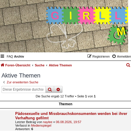
FAQ
Archiv
Registrieren
Anmelden
Foren-Übersicht
Suche
Aktive Themen
Aktive Themen
Zur erweiterten Suche
suche
erweiterte
suche
Die Suche ergab 12 Treffer • Seite
1
von
1
Themen
Pädosexuelle und Missbrauchskonsumenten werden bei ihrer
Verhaftung gefilmt
Letzter Beitrag von
naylee
«
06.08.2026, 19:57
Verfasst in
Medienspiegel
Antworten:
6