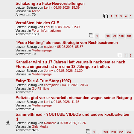
Schätzung zu Fake-Neuvorstellungen
Letzter Beitrag von
Leni
«
06.08.2026, 15:39
Verfasst in
Arena
Antworten:
70
1
2
3
4
5
Vermißtenliste des GLF
Letzter Beitrag von
Leni
«
05.08.2026, 21:30
Verfasst in
Foruminformationen
Antworten:
1507
1
98
99
100
101
…
"Pedo-Hunting" als neue Strategie von Rechtsextremen
Letzter Beitrag von
naylee
«
05.08.2026, 05:37
Verfasst in
Medienspiegel
Antworten:
19
1
2
Kanadier wird zu 17 Jahren Haft verurteilt nachdem er nach
Florida eingereist ist um eine 12 Jährige zu treffen.
Letzter Beitrag von
Jonny
«
04.08.2026, 21:30
Verfasst in
Medienspiegel
Fairy: Tale A True Story (1997)
Letzter Beitrag von
cortejador
«
04.08.2026, 20:24
Verfasst in
GL-Filmliste
Antworten:
1
Polizist gibt vor er verurteilt niemanden wegen seiner Neigung
Letzter Beitrag von
Leni
«
04.08.2026, 11:15
Verfasst in
Medienspiegel
Antworten:
3
Sammelthread - YOUTUBE VIDEOS und andere kostbarkeiten
;)
Letzter Beitrag von
Namielle
«
02.08.2026, 12:26
Verfasst in
Girls Media
Antworten:
3765
1
249
250
251
252
…