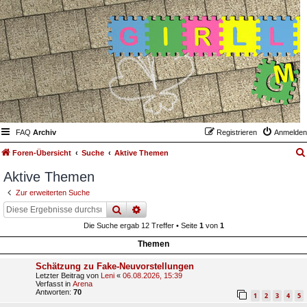
FAQ
Archiv
Registrieren
Anmelden
Foren-Übersicht
Suche
Aktive Themen
Aktive Themen
Zur erweiterten Suche
suche
erweiterte
suche
Die Suche ergab 12 Treffer • Seite
1
von
1
Themen
Schätzung zu Fake-Neuvorstellungen
Letzter Beitrag von
Leni
«
06.08.2026, 15:39
Verfasst in
Arena
Antworten:
70
1
2
3
4
5