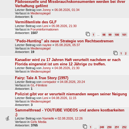
Pädosexuelle und Missbrauchskonsumenten werden bei ihrer
Verhaftung gefilmt
Letzter Beitrag von
Jonny
«
06.08.2026, 01:34
Verfasst in
Medienspiegel
Antworten:
5
Vermißtenliste des GLF
Letzter Beitrag von
Leni
«
05.08.2026, 21:30
Verfasst in
Foruminformationen
Antworten:
1507
1
98
99
100
101
…
"Pedo-Hunting" als neue Strategie von Rechtsextremen
Letzter Beitrag von
naylee
«
05.08.2026, 05:37
Verfasst in
Medienspiegel
Antworten:
19
1
2
Kanadier wird zu 17 Jahren Haft verurteilt nachdem er nach
Florida eingereist ist um eine 12 Jährige zu treffen.
Letzter Beitrag von
Jonny
«
04.08.2026, 21:30
Verfasst in
Medienspiegel
Fairy: Tale A True Story (1997)
Letzter Beitrag von
cortejador
«
04.08.2026, 20:24
Verfasst in
GL-Filmliste
Antworten:
1
Polizist gibt vor er verurteilt niemanden wegen seiner Neigung
Letzter Beitrag von
Leni
«
04.08.2026, 11:15
Verfasst in
Medienspiegel
Antworten:
3
Sammelthread - YOUTUBE VIDEOS und andere kostbarkeiten
;)
Letzter Beitrag von
Namielle
«
02.08.2026, 12:26
Verfasst in
Girls Media
Antworten:
3765
1
249
250
251
252
…