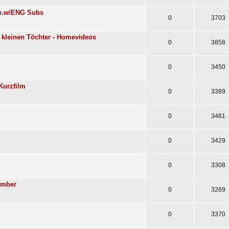
nke.w/ENG Subs
0
3703
re kleinen Töchter - Homevideos
0
3858
0
3450
Kurzfilm
0
3389
0
3481
0
3429
0
3308
Amber
0
3269
0
3370