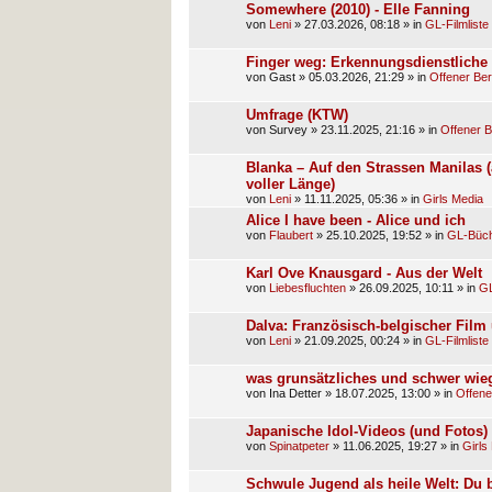
Somewhere (2010) - Elle Fanning
von
Leni
»
27.03.2026, 08:18
» in
GL-Filmliste
Finger weg: Erkennungsdienstlich
von
Gast
»
05.03.2026, 21:29
» in
Offener Ber
Umfrage (KTW)
von
Survey
»
23.11.2025, 21:16
» in
Offener B
Blanka – Auf den Strassen Manilas 
voller Länge)
von
Leni
»
11.11.2025, 05:36
» in
Girls Media
Alice I have been - Alice und ich
von
Flaubert
»
25.10.2025, 19:52
» in
GL-Büch
Karl Ove Knausgard - Aus der Welt
von
Liebesfluchten
»
26.09.2025, 10:11
» in
GL
Dalva: Französisch-belgischer Film 
von
Leni
»
21.09.2025, 00:24
» in
GL-Filmliste
was grunsätzliches und schwer wi
von
Ina Detter
»
18.07.2025, 13:00
» in
Offene
Japanische Idol-Videos (und Fotos)
von
Spinatpeter
»
11.06.2025, 19:27
» in
Girls
Schwule Jugend als heile Welt: Du bi