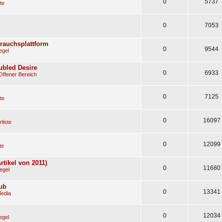
0
5737
te
0
7053
rauchsplattform
0
9544
egel
oubled Desire
0
6933
Offener Bereich
0
7125
te
0
16097
liste
0
12099
te
tikel von 2011)
0
11680
egel
ub
0
13341
Media
0
12034
egel