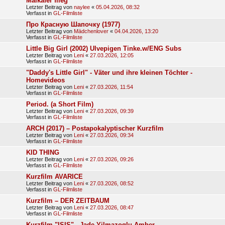
Maikäfer flieg
Letzter Beitrag von
naylee
«
05.04.2026, 08:32
Verfasst in
GL-Filmliste
Про Красную Шапочку (1977)
Letzter Beitrag von
Mädchenlover
«
04.04.2026, 13:20
Verfasst in
GL-Filmliste
Little Big Girl (2002) Ulvepigen Tinke.w/ENG Subs
Letzter Beitrag von
Leni
«
27.03.2026, 12:05
Verfasst in
GL-Filmliste
"Daddy's Little Girl" - Väter und ihre kleinen Töchter -
Homevideos
Letzter Beitrag von
Leni
«
27.03.2026, 11:54
Verfasst in
GL-Filmliste
Period. (a Short Film)
Letzter Beitrag von
Leni
«
27.03.2026, 09:39
Verfasst in
GL-Filmliste
ARCH (2017) – Postapokalyptischer Kurzfilm
Letzter Beitrag von
Leni
«
27.03.2026, 09:34
Verfasst in
GL-Filmliste
KID THING
Letzter Beitrag von
Leni
«
27.03.2026, 09:26
Verfasst in
GL-Filmliste
Kurzfilm AVARICE
Letzter Beitrag von
Leni
«
27.03.2026, 08:52
Verfasst in
GL-Filmliste
Kurzfilm – DER ZEITBAUM
Letzter Beitrag von
Leni
«
27.03.2026, 08:47
Verfasst in
GL-Filmliste
Kurzfilm "ISIS" - Jade Yilmazoglu Amber