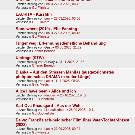
Letzter Beitrag von
Leni
«
27.03.2026, 08:42
Verfasst in
GL-Filmliste
LAURITA - Kurzfilm
Letzter Beitrag von
Leni
«
27.03.2026, 08:36
Verfasst in
GL-Filmliste
Somewhere (2010) - Elle Fanning
Letzter Beitrag von
Leni
«
27.03.2026, 08:18
Verfasst in
GL-Filmliste
Finger weg: Erkennungsdienstliche Behandlung
Letzter Beitrag von
Gast
«
05.03.2026, 21:29
Verfasst in
Offener Bereich
Umfrage (KTW)
Letzter Beitrag von
Survey
«
23.11.2025, 21:16
Verfasst in
Offener Bereich
Blanka – Auf den Strassen Manilas (ausgezeichnetes
philippinisches DRAMA in voller Länge)
Letzter Beitrag von
Leni
«
11.11.2025, 05:36
Verfasst in
Girls Media
Alice I have been - Alice und ich
Letzter Beitrag von
Flaubert
«
25.10.2025, 19:52
Verfasst in
GL-Bücherliste
Karl Ove Knausgard - Aus der Welt
Letzter Beitrag von
Liebesfluchten
«
26.09.2025, 10:11
Verfasst in
GL-Bücherliste
Dalva: Französisch-belgischer Film über Vater-Tochter-Inzest
(2022)
Letzter Beitrag von
Leni
«
21.09.2025, 00:24
Verfasst in
GL-Filmliste