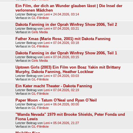
Ein Film, der dich an Wunder glauben lässt | Die Insel der
verlorenen Mädchen
Letzter Beitrag von
Leni
«
24.04.2026, 03:14
Verfasst in
GL-Filmliste
Dakota Fanning in der Oprah Winfrey Show 2006, Teil 2
Letzter Beitrag von
Leni
«
07.04.2026, 03:21
Verfasst in
Girls Media
Father Xmas (Marie Rose, 2001) mit Dakota Fanning
Letzter Beitrag von
Leni
«
07.04.2026, 03:18
Verfasst in
GL-Filmliste
Dakota Fanning in der Oprah Winfrey Show 2006, Teil 1
Letzter Beitrag von
Leni
«
07.04.2026, 03:15
Verfasst in
Girls Media
Uptown Girls (2003) Ein Film von Boaz Yakin mit Brittany
Murphy, Dakota Fanning, Heather Locklear
Letzter Beitrag von
Leni
«
07.04.2026, 03:03
Verfasst in
GL-Filmliste
Ein Kater macht Theater - Dakota Fanning
Letzter Beitrag von
Leni
«
07.04.2026, 02:19
Verfasst in
GL-Filmliste
Paper Moon - Tatum O'Neal und Ryan O`Neil
Letzter Beitrag von
Leni
«
06.04.2026, 00:00
Verfasst in
GL-Filmliste
"Wanda Nevada" 1979 mit Brooke Shields, Peter Fonda und
Fiona Lewis
Letzter Beitrag von
Leni
«
05.04.2026, 21:27
Verfasst in
GL-Filmliste