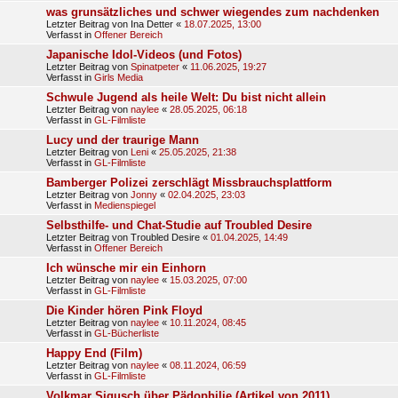
was grunsätzliches und schwer wiegendes zum nachdenken
Letzter Beitrag von
Ina Detter
«
18.07.2025, 13:00
Verfasst in
Offener Bereich
Japanische Idol-Videos (und Fotos)
Letzter Beitrag von
Spinatpeter
«
11.06.2025, 19:27
Verfasst in
Girls Media
Schwule Jugend als heile Welt: Du bist nicht allein
Letzter Beitrag von
naylee
«
28.05.2025, 06:18
Verfasst in
GL-Filmliste
Lucy und der traurige Mann
Letzter Beitrag von
Leni
«
25.05.2025, 21:38
Verfasst in
GL-Filmliste
Bamberger Polizei zerschlägt Missbrauchsplattform
Letzter Beitrag von
Jonny
«
02.04.2025, 23:03
Verfasst in
Medienspiegel
Selbsthilfe- und Chat-Studie auf Troubled Desire
Letzter Beitrag von
Troubled Desire
«
01.04.2025, 14:49
Verfasst in
Offener Bereich
Ich wünsche mir ein Einhorn
Letzter Beitrag von
naylee
«
15.03.2025, 07:00
Verfasst in
GL-Filmliste
Die Kinder hören Pink Floyd
Letzter Beitrag von
naylee
«
10.11.2024, 08:45
Verfasst in
GL-Bücherliste
Happy End (Film)
Letzter Beitrag von
naylee
«
08.11.2024, 06:59
Verfasst in
GL-Filmliste
Volkmar Sigusch über Pädophilie (Artikel von 2011)