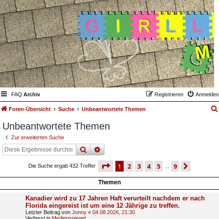
FAQ
Archiv
Registrieren
Anmelden
Foren-Übersicht
Suche
Unbeantwortete Themen
Unbeantwortete Themen
Zur erweiterten Suche
suche
erweiterte
suche
seite
1 von 9
1
2
3
4
5
9
nächst
Die Suche ergab 432 Treffer
…
Themen
Kanadier wird zu 17 Jahren Haft verurteilt nachdem er nach
Florida eingereist ist um eine 12 Jährige zu treffen.
Letzter Beitrag von
Jonny
«
04.08.2026, 21:30
Verfasst in
Medienspiegel