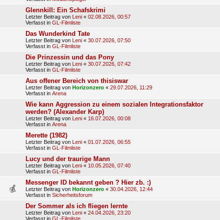
Glennkill: Ein Schafskrimi
Letzter Beitrag von
Leni
«
02.08.2026, 00:57
Verfasst in
GL-Filmliste
Das Wunderkind Tate
Letzter Beitrag von
Leni
«
30.07.2026, 07:50
Verfasst in
GL-Filmliste
Die Prinzessin und das Pony
Letzter Beitrag von
Leni
«
30.07.2026, 07:42
Verfasst in
GL-Filmliste
Aus offener Bereich von thisiswar
Letzter Beitrag von
Horizonzero
«
29.07.2026, 11:29
Verfasst in
Arena
Wie kann Aggression zu einem sozialen Integrationsfaktor
werden? (Alexander Karp)
Letzter Beitrag von
Leni
«
16.07.2026, 00:08
Verfasst in
Arena
Merette (1982)
Letzter Beitrag von
Leni
«
01.07.2026, 06:55
Verfasst in
GL-Filmliste
Lucy und der traurige Mann
Letzter Beitrag von
Leni
«
10.05.2026, 07:40
Verfasst in
GL-Filmliste
Messenger ID bekannt geben ? Hier zb. :)
Letzter Beitrag von
Horizonzero
«
30.04.2026, 12:44
Verfasst in
Sicherheitsforum
Der Sommer als ich fliegen lernte
Letzter Beitrag von
Leni
«
24.04.2026, 23:20
Verfasst in
GL-Filmliste