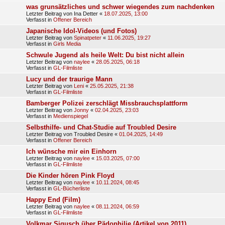
was grunsätzliches und schwer wiegendes zum nachdenken
Letzter Beitrag von
Ina Detter
«
18.07.2025, 13:00
Verfasst in
Offener Bereich
Japanische Idol-Videos (und Fotos)
Letzter Beitrag von
Spinatpeter
«
11.06.2025, 19:27
Verfasst in
Girls Media
Schwule Jugend als heile Welt: Du bist nicht allein
Letzter Beitrag von
naylee
«
28.05.2025, 06:18
Verfasst in
GL-Filmliste
Lucy und der traurige Mann
Letzter Beitrag von
Leni
«
25.05.2025, 21:38
Verfasst in
GL-Filmliste
Bamberger Polizei zerschlägt Missbrauchsplattform
Letzter Beitrag von
Jonny
«
02.04.2025, 23:03
Verfasst in
Medienspiegel
Selbsthilfe- und Chat-Studie auf Troubled Desire
Letzter Beitrag von
Troubled Desire
«
01.04.2025, 14:49
Verfasst in
Offener Bereich
Ich wünsche mir ein Einhorn
Letzter Beitrag von
naylee
«
15.03.2025, 07:00
Verfasst in
GL-Filmliste
Die Kinder hören Pink Floyd
Letzter Beitrag von
naylee
«
10.11.2024, 08:45
Verfasst in
GL-Bücherliste
Happy End (Film)
Letzter Beitrag von
naylee
«
08.11.2024, 06:59
Verfasst in
GL-Filmliste
Volkmar Sigusch über Pädophilie (Artikel von 2011)