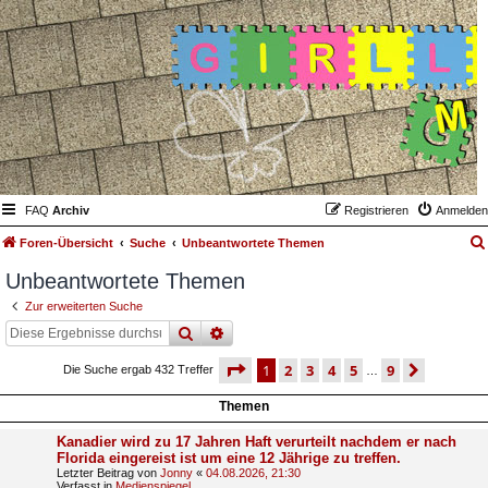
FAQ
Archiv
Registrieren
Anmelden
Foren-Übersicht
Suche
Unbeantwortete Themen
Unbeantwortete Themen
Zur erweiterten Suche
suche
erweiterte
suche
seite
1 von 9
1
2
3
4
5
9
nächst
Die Suche ergab 432 Treffer
…
Themen
Kanadier wird zu 17 Jahren Haft verurteilt nachdem er nach
Florida eingereist ist um eine 12 Jährige zu treffen.
Letzter Beitrag von
Jonny
«
04.08.2026, 21:30
Verfasst in
Medienspiegel