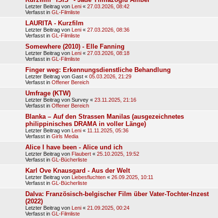
Letzter Beitrag von
Leni
«
27.03.2026, 08:42
Verfasst in
GL-Filmliste
LAURITA - Kurzfilm
Letzter Beitrag von
Leni
«
27.03.2026, 08:36
Verfasst in
GL-Filmliste
Somewhere (2010) - Elle Fanning
Letzter Beitrag von
Leni
«
27.03.2026, 08:18
Verfasst in
GL-Filmliste
Finger weg: Erkennungsdienstliche Behandlung
Letzter Beitrag von
Gast
«
05.03.2026, 21:29
Verfasst in
Offener Bereich
Umfrage (KTW)
Letzter Beitrag von
Survey
«
23.11.2025, 21:16
Verfasst in
Offener Bereich
Blanka – Auf den Strassen Manilas (ausgezeichnetes
philippinisches DRAMA in voller Länge)
Letzter Beitrag von
Leni
«
11.11.2025, 05:36
Verfasst in
Girls Media
Alice I have been - Alice und ich
Letzter Beitrag von
Flaubert
«
25.10.2025, 19:52
Verfasst in
GL-Bücherliste
Karl Ove Knausgard - Aus der Welt
Letzter Beitrag von
Liebesfluchten
«
26.09.2025, 10:11
Verfasst in
GL-Bücherliste
Dalva: Französisch-belgischer Film über Vater-Tochter-Inzest
(2022)
Letzter Beitrag von
Leni
«
21.09.2025, 00:24
Verfasst in
GL-Filmliste