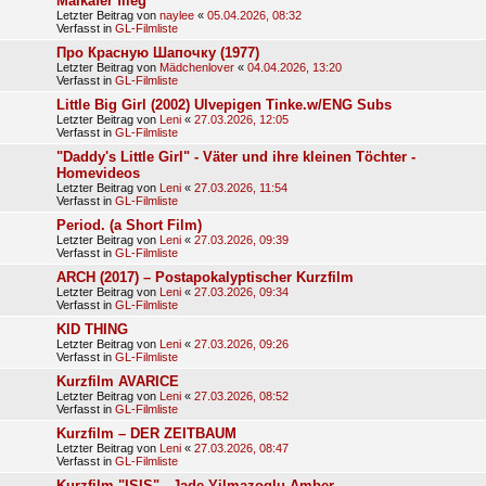
Maikäfer flieg
Letzter Beitrag von
naylee
«
05.04.2026, 08:32
Verfasst in
GL-Filmliste
Про Красную Шапочку (1977)
Letzter Beitrag von
Mädchenlover
«
04.04.2026, 13:20
Verfasst in
GL-Filmliste
Little Big Girl (2002) Ulvepigen Tinke.w/ENG Subs
Letzter Beitrag von
Leni
«
27.03.2026, 12:05
Verfasst in
GL-Filmliste
"Daddy's Little Girl" - Väter und ihre kleinen Töchter -
Homevideos
Letzter Beitrag von
Leni
«
27.03.2026, 11:54
Verfasst in
GL-Filmliste
Period. (a Short Film)
Letzter Beitrag von
Leni
«
27.03.2026, 09:39
Verfasst in
GL-Filmliste
ARCH (2017) – Postapokalyptischer Kurzfilm
Letzter Beitrag von
Leni
«
27.03.2026, 09:34
Verfasst in
GL-Filmliste
KID THING
Letzter Beitrag von
Leni
«
27.03.2026, 09:26
Verfasst in
GL-Filmliste
Kurzfilm AVARICE
Letzter Beitrag von
Leni
«
27.03.2026, 08:52
Verfasst in
GL-Filmliste
Kurzfilm – DER ZEITBAUM
Letzter Beitrag von
Leni
«
27.03.2026, 08:47
Verfasst in
GL-Filmliste
Kurzfilm "ISIS" - Jade Yilmazoglu Amber