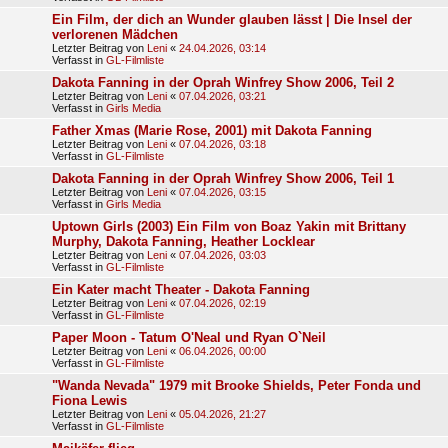
Ein Film, der dich an Wunder glauben lässt | Die Insel der
verlorenen Mädchen
Letzter Beitrag von
Leni
«
24.04.2026, 03:14
Verfasst in
GL-Filmliste
Dakota Fanning in der Oprah Winfrey Show 2006, Teil 2
Letzter Beitrag von
Leni
«
07.04.2026, 03:21
Verfasst in
Girls Media
Father Xmas (Marie Rose, 2001) mit Dakota Fanning
Letzter Beitrag von
Leni
«
07.04.2026, 03:18
Verfasst in
GL-Filmliste
Dakota Fanning in der Oprah Winfrey Show 2006, Teil 1
Letzter Beitrag von
Leni
«
07.04.2026, 03:15
Verfasst in
Girls Media
Uptown Girls (2003) Ein Film von Boaz Yakin mit Brittany
Murphy, Dakota Fanning, Heather Locklear
Letzter Beitrag von
Leni
«
07.04.2026, 03:03
Verfasst in
GL-Filmliste
Ein Kater macht Theater - Dakota Fanning
Letzter Beitrag von
Leni
«
07.04.2026, 02:19
Verfasst in
GL-Filmliste
Paper Moon - Tatum O'Neal und Ryan O`Neil
Letzter Beitrag von
Leni
«
06.04.2026, 00:00
Verfasst in
GL-Filmliste
"Wanda Nevada" 1979 mit Brooke Shields, Peter Fonda und
Fiona Lewis
Letzter Beitrag von
Leni
«
05.04.2026, 21:27
Verfasst in
GL-Filmliste