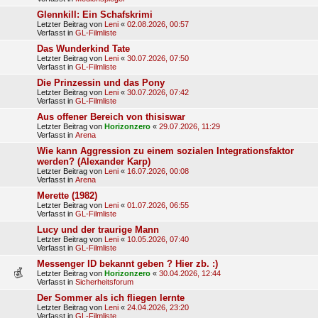
Glennkill: Ein Schafskrimi
Letzter Beitrag von
Leni
«
02.08.2026, 00:57
Verfasst in
GL-Filmliste
Das Wunderkind Tate
Letzter Beitrag von
Leni
«
30.07.2026, 07:50
Verfasst in
GL-Filmliste
Die Prinzessin und das Pony
Letzter Beitrag von
Leni
«
30.07.2026, 07:42
Verfasst in
GL-Filmliste
Aus offener Bereich von thisiswar
Letzter Beitrag von
Horizonzero
«
29.07.2026, 11:29
Verfasst in
Arena
Wie kann Aggression zu einem sozialen Integrationsfaktor
werden? (Alexander Karp)
Letzter Beitrag von
Leni
«
16.07.2026, 00:08
Verfasst in
Arena
Merette (1982)
Letzter Beitrag von
Leni
«
01.07.2026, 06:55
Verfasst in
GL-Filmliste
Lucy und der traurige Mann
Letzter Beitrag von
Leni
«
10.05.2026, 07:40
Verfasst in
GL-Filmliste
Messenger ID bekannt geben ? Hier zb. :)
Letzter Beitrag von
Horizonzero
«
30.04.2026, 12:44
Verfasst in
Sicherheitsforum
Der Sommer als ich fliegen lernte
Letzter Beitrag von
Leni
«
24.04.2026, 23:20
Verfasst in
GL-Filmliste