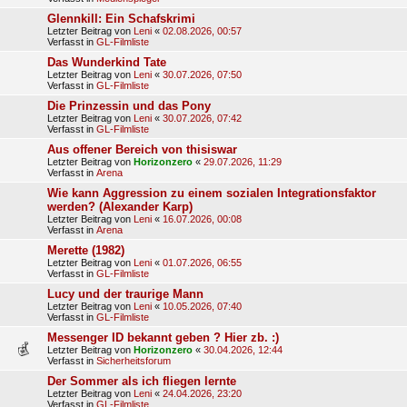
Glennkill: Ein Schafskrimi
Letzter Beitrag von
Leni
«
02.08.2026, 00:57
Verfasst in
GL-Filmliste
Das Wunderkind Tate
Letzter Beitrag von
Leni
«
30.07.2026, 07:50
Verfasst in
GL-Filmliste
Die Prinzessin und das Pony
Letzter Beitrag von
Leni
«
30.07.2026, 07:42
Verfasst in
GL-Filmliste
Aus offener Bereich von thisiswar
Letzter Beitrag von
Horizonzero
«
29.07.2026, 11:29
Verfasst in
Arena
Wie kann Aggression zu einem sozialen Integrationsfaktor
werden? (Alexander Karp)
Letzter Beitrag von
Leni
«
16.07.2026, 00:08
Verfasst in
Arena
Merette (1982)
Letzter Beitrag von
Leni
«
01.07.2026, 06:55
Verfasst in
GL-Filmliste
Lucy und der traurige Mann
Letzter Beitrag von
Leni
«
10.05.2026, 07:40
Verfasst in
GL-Filmliste
Messenger ID bekannt geben ? Hier zb. :)
Letzter Beitrag von
Horizonzero
«
30.04.2026, 12:44
Verfasst in
Sicherheitsforum
Der Sommer als ich fliegen lernte
Letzter Beitrag von
Leni
«
24.04.2026, 23:20
Verfasst in
GL-Filmliste