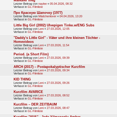
Maikäfer flieg
Letzter Beitrag von
naylee
«
05.04.2026, 08:32
Verfasst in
GL-Filmliste
Про Красную Шапочку (1977)
Letzter Beitrag von
Mädchenlover
«
04.04.2026, 13:20
Verfasst in
GL-Filmliste
Little Big Girl (2002) Ulvepigen Tinke.w/ENG Subs
Letzter Beitrag von
Leni
«
27.03.2026, 12:05
Verfasst in
GL-Filmliste
"Daddy's Little Girl" - Väter und ihre kleinen Töchter -
Homevideos
Letzter Beitrag von
Leni
«
27.03.2026, 11:54
Verfasst in
GL-Filmliste
Period. (a Short Film)
Letzter Beitrag von
Leni
«
27.03.2026, 09:39
Verfasst in
GL-Filmliste
ARCH (2017) – Postapokalyptischer Kurzfilm
Letzter Beitrag von
Leni
«
27.03.2026, 09:34
Verfasst in
GL-Filmliste
KID THING
Letzter Beitrag von
Leni
«
27.03.2026, 09:26
Verfasst in
GL-Filmliste
Kurzfilm AVARICE
Letzter Beitrag von
Leni
«
27.03.2026, 08:52
Verfasst in
GL-Filmliste
Kurzfilm – DER ZEITBAUM
Letzter Beitrag von
Leni
«
27.03.2026, 08:47
Verfasst in
GL-Filmliste
Kurzfilm "ISIS" - Jade Yilmazoglu Amber