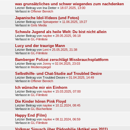
was grunsätzliches und schwer wiegendes zum nachdenken
Letzter Beitrag von
Ina Detter
«
18.07.2025, 13:00
Verfasst in
Offener Bereich
Japanische Idol-Videos (und Fotos)
Letzter Beitrag von
Spinatpeter
«
11.06.2025, 19:27
Verfasst in
Girls Media
Schwule Jugend als heile Welt: Du bist nicht allein
Letzter Beitrag von
naylee
«
28.05.2025, 06:18
Verfasst in
GL-Filmliste
Lucy und der traurige Mann
Letzter Beitrag von
Leni
«
25.05.2025, 21:38
Verfasst in
GL-Filmliste
Bamberger Polizei zerschlägt Missbrauchsplattform
Letzter Beitrag von
Jonny
«
02.04.2025, 23:03
Verfasst in
Medienspiegel
Selbsthilfe- und Chat-Studie auf Troubled Desire
Letzter Beitrag von
Troubled Desire
«
01.04.2025, 14:49
Verfasst in
Offener Bereich
Ich wünsche mir ein Einhorn
Letzter Beitrag von
naylee
«
15.03.2025, 07:00
Verfasst in
GL-Filmliste
Die Kinder hören Pink Floyd
Letzter Beitrag von
naylee
«
10.11.2024, 08:45
Verfasst in
GL-Bücherliste
Happy End (Film)
Letzter Beitrag von
naylee
«
08.11.2024, 06:59
Verfasst in
GL-Filmliste
Volkmar Sigusch über Pädophilie (Artikel von 2011)