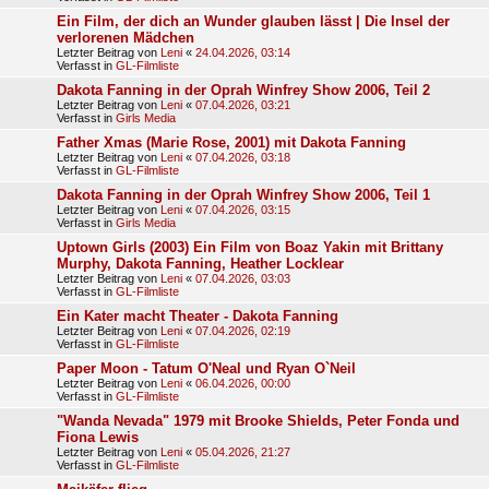
Ein Film, der dich an Wunder glauben lässt | Die Insel der
verlorenen Mädchen
Letzter Beitrag von
Leni
«
24.04.2026, 03:14
Verfasst in
GL-Filmliste
Dakota Fanning in der Oprah Winfrey Show 2006, Teil 2
Letzter Beitrag von
Leni
«
07.04.2026, 03:21
Verfasst in
Girls Media
Father Xmas (Marie Rose, 2001) mit Dakota Fanning
Letzter Beitrag von
Leni
«
07.04.2026, 03:18
Verfasst in
GL-Filmliste
Dakota Fanning in der Oprah Winfrey Show 2006, Teil 1
Letzter Beitrag von
Leni
«
07.04.2026, 03:15
Verfasst in
Girls Media
Uptown Girls (2003) Ein Film von Boaz Yakin mit Brittany
Murphy, Dakota Fanning, Heather Locklear
Letzter Beitrag von
Leni
«
07.04.2026, 03:03
Verfasst in
GL-Filmliste
Ein Kater macht Theater - Dakota Fanning
Letzter Beitrag von
Leni
«
07.04.2026, 02:19
Verfasst in
GL-Filmliste
Paper Moon - Tatum O'Neal und Ryan O`Neil
Letzter Beitrag von
Leni
«
06.04.2026, 00:00
Verfasst in
GL-Filmliste
"Wanda Nevada" 1979 mit Brooke Shields, Peter Fonda und
Fiona Lewis
Letzter Beitrag von
Leni
«
05.04.2026, 21:27
Verfasst in
GL-Filmliste