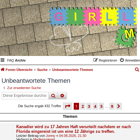
FAQ
Archiv
Registrieren
Anmelden
Foren-Übersicht
Suche
Unbeantwortete Themen
Unbeantwortete Themen
Zur erweiterten Suche
suche
erweiterte
suche
seite
1 von 9
1
2
3
4
5
9
nächst
Die Suche ergab 432 Treffer
…
Themen
Kanadier wird zu 17 Jahren Haft verurteilt nachdem er nach
Florida eingereist ist um eine 12 Jährige zu treffen.
Letzter Beitrag von
Jonny
«
04.08.2026, 21:30
Verfasst in
Medienspiegel