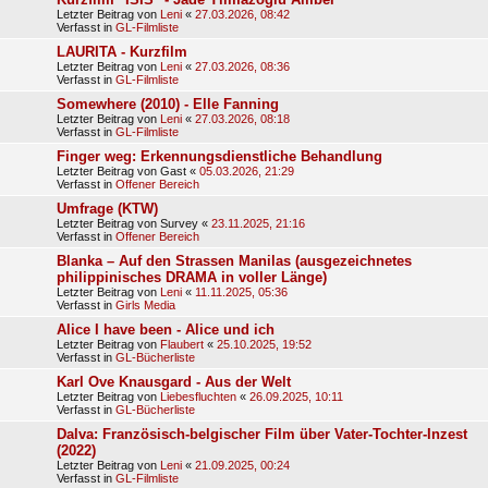
Letzter Beitrag von
Leni
«
27.03.2026, 08:42
Verfasst in
GL-Filmliste
LAURITA - Kurzfilm
Letzter Beitrag von
Leni
«
27.03.2026, 08:36
Verfasst in
GL-Filmliste
Somewhere (2010) - Elle Fanning
Letzter Beitrag von
Leni
«
27.03.2026, 08:18
Verfasst in
GL-Filmliste
Finger weg: Erkennungsdienstliche Behandlung
Letzter Beitrag von
Gast
«
05.03.2026, 21:29
Verfasst in
Offener Bereich
Umfrage (KTW)
Letzter Beitrag von
Survey
«
23.11.2025, 21:16
Verfasst in
Offener Bereich
Blanka – Auf den Strassen Manilas (ausgezeichnetes
philippinisches DRAMA in voller Länge)
Letzter Beitrag von
Leni
«
11.11.2025, 05:36
Verfasst in
Girls Media
Alice I have been - Alice und ich
Letzter Beitrag von
Flaubert
«
25.10.2025, 19:52
Verfasst in
GL-Bücherliste
Karl Ove Knausgard - Aus der Welt
Letzter Beitrag von
Liebesfluchten
«
26.09.2025, 10:11
Verfasst in
GL-Bücherliste
Dalva: Französisch-belgischer Film über Vater-Tochter-Inzest
(2022)
Letzter Beitrag von
Leni
«
21.09.2025, 00:24
Verfasst in
GL-Filmliste