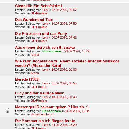
Glennkill: Ein Schafskrimi
Letzter Beitrag von
Leni
«
02.08.2026, 00:57
Verfasst in
GL-Filmliste
Das Wunderkind Tate
Letzter Beitrag von
Leni
«
30.07.2026, 07:50
Verfasst in
GL-Filmliste
Die Prinzessin und das Pony
Letzter Beitrag von
Leni
«
30.07.2026, 07:42
Verfasst in
GL-Filmliste
Aus offener Bereich von thisiswar
Letzter Beitrag von
Horizonzero
«
29.07.2026, 11:29
Verfasst in
Arena
Wie kann Aggression zu einem sozialen Integrationsfaktor
werden? (Alexander Karp)
Letzter Beitrag von
Leni
«
16.07.2026, 00:08
Verfasst in
Arena
Merette (1982)
Letzter Beitrag von
Leni
«
01.07.2026, 06:55
Verfasst in
GL-Filmliste
Lucy und der traurige Mann
Letzter Beitrag von
Leni
«
10.05.2026, 07:40
Verfasst in
GL-Filmliste
Messenger ID bekannt geben ? Hier zb. :)
Letzter Beitrag von
Horizonzero
«
30.04.2026, 12:44
Verfasst in
Sicherheitsforum
Der Sommer als ich fliegen lernte
Letzter Beitrag von
Leni
«
24.04.2026, 23:20
Verfasst in
GL-Filmliste