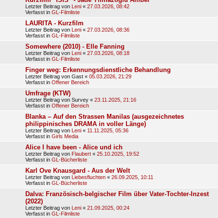
Letzter Beitrag von
Leni
«
27.03.2026, 08:42
Verfasst in
GL-Filmliste
LAURITA - Kurzfilm
Letzter Beitrag von
Leni
«
27.03.2026, 08:36
Verfasst in
GL-Filmliste
Somewhere (2010) - Elle Fanning
Letzter Beitrag von
Leni
«
27.03.2026, 08:18
Verfasst in
GL-Filmliste
Finger weg: Erkennungsdienstliche Behandlung
Letzter Beitrag von
Gast
«
05.03.2026, 21:29
Verfasst in
Offener Bereich
Umfrage (KTW)
Letzter Beitrag von
Survey
«
23.11.2025, 21:16
Verfasst in
Offener Bereich
Blanka – Auf den Strassen Manilas (ausgezeichnetes
philippinisches DRAMA in voller Länge)
Letzter Beitrag von
Leni
«
11.11.2025, 05:36
Verfasst in
Girls Media
Alice I have been - Alice und ich
Letzter Beitrag von
Flaubert
«
25.10.2025, 19:52
Verfasst in
GL-Bücherliste
Karl Ove Knausgard - Aus der Welt
Letzter Beitrag von
Liebesfluchten
«
26.09.2025, 10:11
Verfasst in
GL-Bücherliste
Dalva: Französisch-belgischer Film über Vater-Tochter-Inzest
(2022)
Letzter Beitrag von
Leni
«
21.09.2025, 00:24
Verfasst in
GL-Filmliste