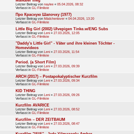
Maikäfer flieg
Letzter Beitrag von
naylee
«
05.04.2026, 08:32
Verfasst in
GL-Filmliste
Про Красную Шапочку (1977)
Letzter Beitrag von
Mädchenlover
«
04.04.2026, 13:20
Verfasst in
GL-Filmliste
Little Big Girl (2002) Ulvepigen Tinke.w/ENG Subs
Letzter Beitrag von
Leni
«
27.03.2026, 12:05
Verfasst in
GL-Filmliste
"Daddy's Little Girl" - Väter und ihre kleinen Töchter -
Homevideos
Letzter Beitrag von
Leni
«
27.03.2026, 11:54
Verfasst in
GL-Filmliste
Period. (a Short Film)
Letzter Beitrag von
Leni
«
27.03.2026, 09:39
Verfasst in
GL-Filmliste
ARCH (2017) – Postapokalyptischer Kurzfilm
Letzter Beitrag von
Leni
«
27.03.2026, 09:34
Verfasst in
GL-Filmliste
KID THING
Letzter Beitrag von
Leni
«
27.03.2026, 09:26
Verfasst in
GL-Filmliste
Kurzfilm AVARICE
Letzter Beitrag von
Leni
«
27.03.2026, 08:52
Verfasst in
GL-Filmliste
Kurzfilm – DER ZEITBAUM
Letzter Beitrag von
Leni
«
27.03.2026, 08:47
Verfasst in
GL-Filmliste
Kurzfilm "ISIS" - Jade Yilmazoglu Amber