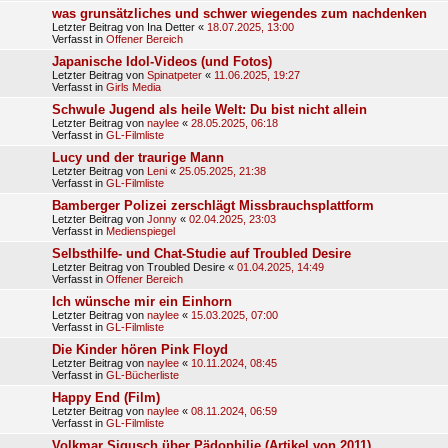
was grunsätzliches und schwer wiegendes zum nachdenken
Letzter Beitrag von
Ina Detter
«
18.07.2025, 13:00
Verfasst in
Offener Bereich
Japanische Idol-Videos (und Fotos)
Letzter Beitrag von
Spinatpeter
«
11.06.2025, 19:27
Verfasst in
Girls Media
Schwule Jugend als heile Welt: Du bist nicht allein
Letzter Beitrag von
naylee
«
28.05.2025, 06:18
Verfasst in
GL-Filmliste
Lucy und der traurige Mann
Letzter Beitrag von
Leni
«
25.05.2025, 21:38
Verfasst in
GL-Filmliste
Bamberger Polizei zerschlägt Missbrauchsplattform
Letzter Beitrag von
Jonny
«
02.04.2025, 23:03
Verfasst in
Medienspiegel
Selbsthilfe- und Chat-Studie auf Troubled Desire
Letzter Beitrag von
Troubled Desire
«
01.04.2025, 14:49
Verfasst in
Offener Bereich
Ich wünsche mir ein Einhorn
Letzter Beitrag von
naylee
«
15.03.2025, 07:00
Verfasst in
GL-Filmliste
Die Kinder hören Pink Floyd
Letzter Beitrag von
naylee
«
10.11.2024, 08:45
Verfasst in
GL-Bücherliste
Happy End (Film)
Letzter Beitrag von
naylee
«
08.11.2024, 06:59
Verfasst in
GL-Filmliste
Volkmar Sigusch über Pädophilie (Artikel von 2011)