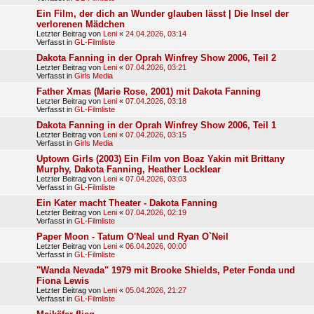
Ein Film, der dich an Wunder glauben lässt | Die Insel der
verlorenen Mädchen
Letzter Beitrag von
Leni
«
24.04.2026, 03:14
Verfasst in
GL-Filmliste
Dakota Fanning in der Oprah Winfrey Show 2006, Teil 2
Letzter Beitrag von
Leni
«
07.04.2026, 03:21
Verfasst in
Girls Media
Father Xmas (Marie Rose, 2001) mit Dakota Fanning
Letzter Beitrag von
Leni
«
07.04.2026, 03:18
Verfasst in
GL-Filmliste
Dakota Fanning in der Oprah Winfrey Show 2006, Teil 1
Letzter Beitrag von
Leni
«
07.04.2026, 03:15
Verfasst in
Girls Media
Uptown Girls (2003) Ein Film von Boaz Yakin mit Brittany
Murphy, Dakota Fanning, Heather Locklear
Letzter Beitrag von
Leni
«
07.04.2026, 03:03
Verfasst in
GL-Filmliste
Ein Kater macht Theater - Dakota Fanning
Letzter Beitrag von
Leni
«
07.04.2026, 02:19
Verfasst in
GL-Filmliste
Paper Moon - Tatum O'Neal und Ryan O`Neil
Letzter Beitrag von
Leni
«
06.04.2026, 00:00
Verfasst in
GL-Filmliste
"Wanda Nevada" 1979 mit Brooke Shields, Peter Fonda und
Fiona Lewis
Letzter Beitrag von
Leni
«
05.04.2026, 21:27
Verfasst in
GL-Filmliste