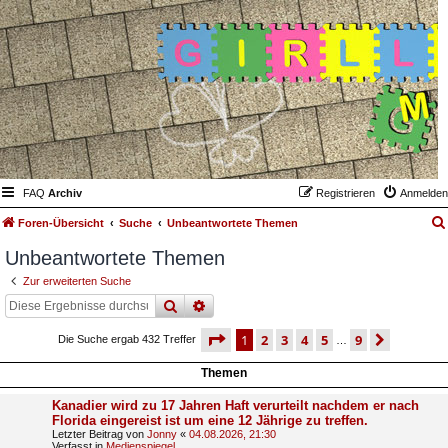
FAQ
Archiv
Registrieren
Anmelden
Foren-Übersicht
Suche
Unbeantwortete Themen
Unbeantwortete Themen
Zur erweiterten Suche
suche
erweiterte
suche
seite
1 von 9
1
2
3
4
5
9
nächst
Die Suche ergab 432 Treffer
…
Themen
Kanadier wird zu 17 Jahren Haft verurteilt nachdem er nach
Florida eingereist ist um eine 12 Jährige zu treffen.
Letzter Beitrag von
Jonny
«
04.08.2026, 21:30
Verfasst in
Medienspiegel