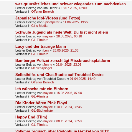
was grunsätzliches und schwer wiegendes zum nachdenken
Letzter Beitrag von
Ina Detter
«
18.07.2025, 13:00
Verfasst in
Offener Bereich
Japanische Idol-Videos (und Fotos)
Letzter Beitrag von
Spinatpeter
«
11.06.2025, 19:27
Verfasst in
Girls Media
Schwule Jugend als heile Welt: Du bist nicht allein
Letzter Beitrag von
naylee
«
28.05.2025, 06:18
Verfasst in
GL-Filmliste
Lucy und der traurige Mann
Letzter Beitrag von
Leni
«
25.05.2025, 21:38
Verfasst in
GL-Filmliste
Bamberger Polizei zerschlägt Missbrauchsplattform
Letzter Beitrag von
Jonny
«
02.04.2025, 23:03
Verfasst in
Medienspiegel
Selbsthilfe- und Chat-Studie auf Troubled Desire
Letzter Beitrag von
Troubled Desire
«
01.04.2025, 14:49
Verfasst in
Offener Bereich
Ich wünsche mir ein Einhorn
Letzter Beitrag von
naylee
«
15.03.2025, 07:00
Verfasst in
GL-Filmliste
Die Kinder hören Pink Floyd
Letzter Beitrag von
naylee
«
10.11.2024, 08:45
Verfasst in
GL-Bücherliste
Happy End (Film)
Letzter Beitrag von
naylee
«
08.11.2024, 06:59
Verfasst in
GL-Filmliste
Volkmar Sigusch über Pädophilie (Artikel von 2011)