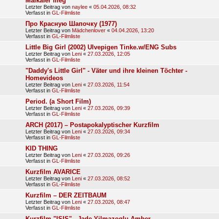
Maikäfer flieg
Letzter Beitrag von
naylee
«
05.04.2026, 08:32
Verfasst in
GL-Filmliste
Про Красную Шапочку (1977)
Letzter Beitrag von
Mädchenlover
«
04.04.2026, 13:20
Verfasst in
GL-Filmliste
Little Big Girl (2002) Ulvepigen Tinke.w/ENG Subs
Letzter Beitrag von
Leni
«
27.03.2026, 12:05
Verfasst in
GL-Filmliste
"Daddy's Little Girl" - Väter und ihre kleinen Töchter -
Homevideos
Letzter Beitrag von
Leni
«
27.03.2026, 11:54
Verfasst in
GL-Filmliste
Period. (a Short Film)
Letzter Beitrag von
Leni
«
27.03.2026, 09:39
Verfasst in
GL-Filmliste
ARCH (2017) – Postapokalyptischer Kurzfilm
Letzter Beitrag von
Leni
«
27.03.2026, 09:34
Verfasst in
GL-Filmliste
KID THING
Letzter Beitrag von
Leni
«
27.03.2026, 09:26
Verfasst in
GL-Filmliste
Kurzfilm AVARICE
Letzter Beitrag von
Leni
«
27.03.2026, 08:52
Verfasst in
GL-Filmliste
Kurzfilm – DER ZEITBAUM
Letzter Beitrag von
Leni
«
27.03.2026, 08:47
Verfasst in
GL-Filmliste
Kurzfilm "ISIS" - Jade Yilmazoglu Amber