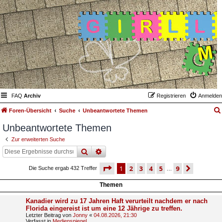
FAQ
Archiv
Registrieren
Anmelden
Foren-Übersicht
Suche
Unbeantwortete Themen
Unbeantwortete Themen
Zur erweiterten Suche
suche
erweiterte
suche
seite
1 von 9
1
2
3
4
5
9
nächst
Die Suche ergab 432 Treffer
…
Themen
Kanadier wird zu 17 Jahren Haft verurteilt nachdem er nach
Florida eingereist ist um eine 12 Jährige zu treffen.
Letzter Beitrag von
Jonny
«
04.08.2026, 21:30
Verfasst in
Medienspiegel