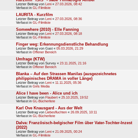
Letzter Beitrag von
Leni
«
27.03.2026, 08:42
Verfasst in
GL-Filmliste
LAURITA - Kurzfilm
Letzter Beitrag von
Leni
«
27.03.2026, 08:36
Verfasst in
GL-Filmliste
Somewhere (2010) - Elle Fanning
Letzter Beitrag von
Leni
«
27.03.2026, 08:18
Verfasst in
GL-Filmliste
Finger weg: Erkennungsdienstliche Behandlung
Letzter Beitrag von
Gast
«
05.03.2026, 21:29
Verfasst in
Offener Bereich
Umfrage (KTW)
Letzter Beitrag von
Survey
«
23.11.2025, 21:16
Verfasst in
Offener Bereich
Blanka – Auf den Strassen Manilas (ausgezeichnetes
philippinisches DRAMA in voller Länge)
Letzter Beitrag von
Leni
«
11.11.2025, 05:36
Verfasst in
Girls Media
Alice I have been - Alice und ich
Letzter Beitrag von
Flaubert
«
25.10.2025, 19:52
Verfasst in
GL-Bücherliste
Karl Ove Knausgard - Aus der Welt
Letzter Beitrag von
Liebesfluchten
«
26.09.2025, 10:11
Verfasst in
GL-Bücherliste
Dalva: Französisch-belgischer Film über Vater-Tochter-Inzest
(2022)
Letzter Beitrag von
Leni
«
21.09.2025, 00:24
Verfasst in
GL-Filmliste