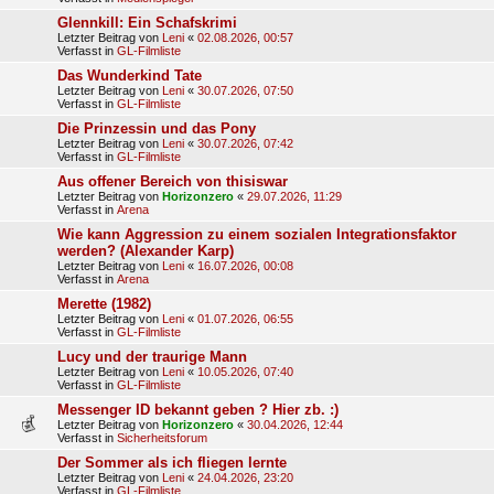
Glennkill: Ein Schafskrimi
Letzter Beitrag von
Leni
«
02.08.2026, 00:57
Verfasst in
GL-Filmliste
Das Wunderkind Tate
Letzter Beitrag von
Leni
«
30.07.2026, 07:50
Verfasst in
GL-Filmliste
Die Prinzessin und das Pony
Letzter Beitrag von
Leni
«
30.07.2026, 07:42
Verfasst in
GL-Filmliste
Aus offener Bereich von thisiswar
Letzter Beitrag von
Horizonzero
«
29.07.2026, 11:29
Verfasst in
Arena
Wie kann Aggression zu einem sozialen Integrationsfaktor
werden? (Alexander Karp)
Letzter Beitrag von
Leni
«
16.07.2026, 00:08
Verfasst in
Arena
Merette (1982)
Letzter Beitrag von
Leni
«
01.07.2026, 06:55
Verfasst in
GL-Filmliste
Lucy und der traurige Mann
Letzter Beitrag von
Leni
«
10.05.2026, 07:40
Verfasst in
GL-Filmliste
Messenger ID bekannt geben ? Hier zb. :)
Letzter Beitrag von
Horizonzero
«
30.04.2026, 12:44
Verfasst in
Sicherheitsforum
Der Sommer als ich fliegen lernte
Letzter Beitrag von
Leni
«
24.04.2026, 23:20
Verfasst in
GL-Filmliste