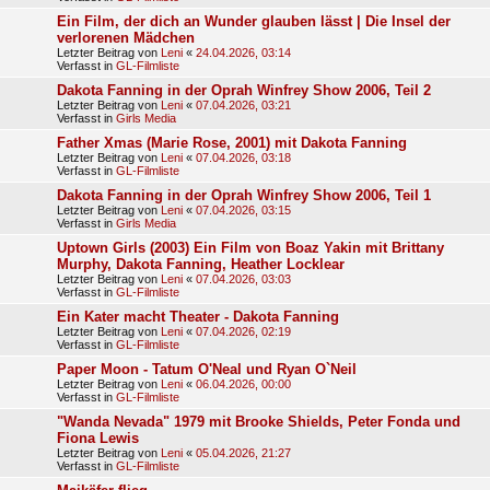
Ein Film, der dich an Wunder glauben lässt | Die Insel der
verlorenen Mädchen
Letzter Beitrag von
Leni
«
24.04.2026, 03:14
Verfasst in
GL-Filmliste
Dakota Fanning in der Oprah Winfrey Show 2006, Teil 2
Letzter Beitrag von
Leni
«
07.04.2026, 03:21
Verfasst in
Girls Media
Father Xmas (Marie Rose, 2001) mit Dakota Fanning
Letzter Beitrag von
Leni
«
07.04.2026, 03:18
Verfasst in
GL-Filmliste
Dakota Fanning in der Oprah Winfrey Show 2006, Teil 1
Letzter Beitrag von
Leni
«
07.04.2026, 03:15
Verfasst in
Girls Media
Uptown Girls (2003) Ein Film von Boaz Yakin mit Brittany
Murphy, Dakota Fanning, Heather Locklear
Letzter Beitrag von
Leni
«
07.04.2026, 03:03
Verfasst in
GL-Filmliste
Ein Kater macht Theater - Dakota Fanning
Letzter Beitrag von
Leni
«
07.04.2026, 02:19
Verfasst in
GL-Filmliste
Paper Moon - Tatum O'Neal und Ryan O`Neil
Letzter Beitrag von
Leni
«
06.04.2026, 00:00
Verfasst in
GL-Filmliste
"Wanda Nevada" 1979 mit Brooke Shields, Peter Fonda und
Fiona Lewis
Letzter Beitrag von
Leni
«
05.04.2026, 21:27
Verfasst in
GL-Filmliste