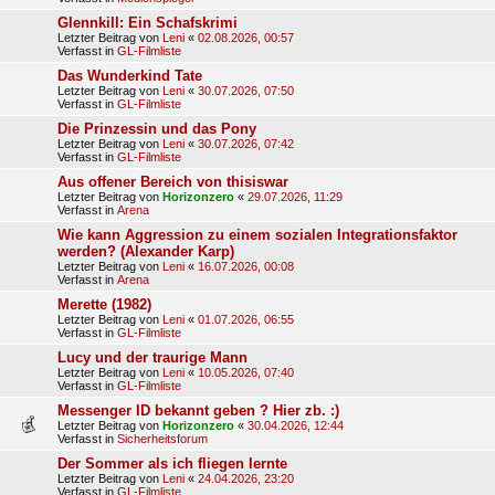
Glennkill: Ein Schafskrimi
Letzter Beitrag von
Leni
«
02.08.2026, 00:57
Verfasst in
GL-Filmliste
Das Wunderkind Tate
Letzter Beitrag von
Leni
«
30.07.2026, 07:50
Verfasst in
GL-Filmliste
Die Prinzessin und das Pony
Letzter Beitrag von
Leni
«
30.07.2026, 07:42
Verfasst in
GL-Filmliste
Aus offener Bereich von thisiswar
Letzter Beitrag von
Horizonzero
«
29.07.2026, 11:29
Verfasst in
Arena
Wie kann Aggression zu einem sozialen Integrationsfaktor
werden? (Alexander Karp)
Letzter Beitrag von
Leni
«
16.07.2026, 00:08
Verfasst in
Arena
Merette (1982)
Letzter Beitrag von
Leni
«
01.07.2026, 06:55
Verfasst in
GL-Filmliste
Lucy und der traurige Mann
Letzter Beitrag von
Leni
«
10.05.2026, 07:40
Verfasst in
GL-Filmliste
Messenger ID bekannt geben ? Hier zb. :)
Letzter Beitrag von
Horizonzero
«
30.04.2026, 12:44
Verfasst in
Sicherheitsforum
Der Sommer als ich fliegen lernte
Letzter Beitrag von
Leni
«
24.04.2026, 23:20
Verfasst in
GL-Filmliste