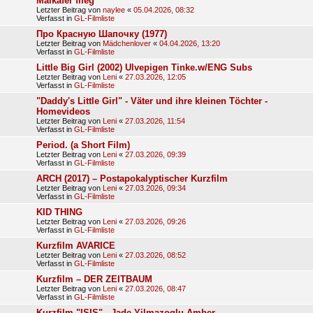
Maikäfer flieg
Letzter Beitrag von
naylee
«
05.04.2026, 08:32
Verfasst in
GL-Filmliste
Про Красную Шапочку (1977)
Letzter Beitrag von
Mädchenlover
«
04.04.2026, 13:20
Verfasst in
GL-Filmliste
Little Big Girl (2002) Ulvepigen Tinke.w/ENG Subs
Letzter Beitrag von
Leni
«
27.03.2026, 12:05
Verfasst in
GL-Filmliste
"Daddy's Little Girl" - Väter und ihre kleinen Töchter -
Homevideos
Letzter Beitrag von
Leni
«
27.03.2026, 11:54
Verfasst in
GL-Filmliste
Period. (a Short Film)
Letzter Beitrag von
Leni
«
27.03.2026, 09:39
Verfasst in
GL-Filmliste
ARCH (2017) – Postapokalyptischer Kurzfilm
Letzter Beitrag von
Leni
«
27.03.2026, 09:34
Verfasst in
GL-Filmliste
KID THING
Letzter Beitrag von
Leni
«
27.03.2026, 09:26
Verfasst in
GL-Filmliste
Kurzfilm AVARICE
Letzter Beitrag von
Leni
«
27.03.2026, 08:52
Verfasst in
GL-Filmliste
Kurzfilm – DER ZEITBAUM
Letzter Beitrag von
Leni
«
27.03.2026, 08:47
Verfasst in
GL-Filmliste
Kurzfilm "ISIS" - Jade Yilmazoglu Amber