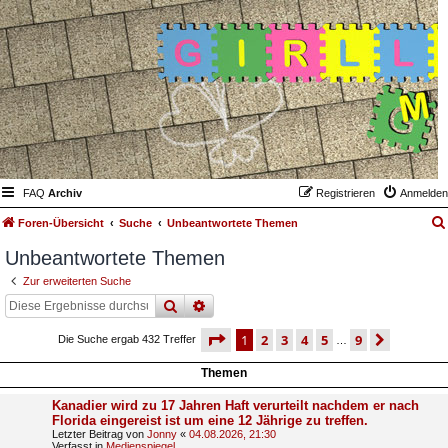
FAQ
Archiv
Registrieren
Anmelden
Foren-Übersicht
Suche
Unbeantwortete Themen
Unbeantwortete Themen
Zur erweiterten Suche
suche
erweiterte
suche
seite
1 von 9
1
2
3
4
5
9
nächst
Die Suche ergab 432 Treffer
…
Themen
Kanadier wird zu 17 Jahren Haft verurteilt nachdem er nach
Florida eingereist ist um eine 12 Jährige zu treffen.
Letzter Beitrag von
Jonny
«
04.08.2026, 21:30
Verfasst in
Medienspiegel