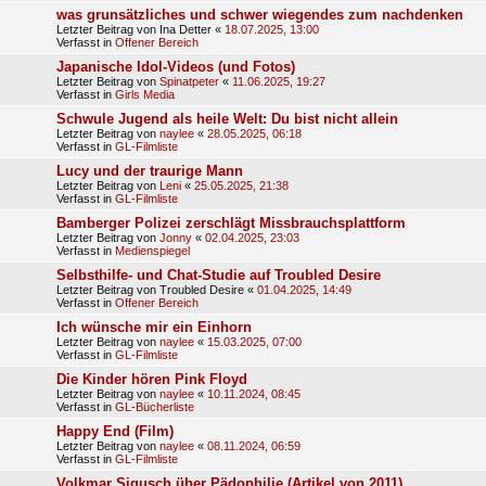
was grunsätzliches und schwer wiegendes zum nachdenken
Letzter Beitrag von
Ina Detter
«
18.07.2025, 13:00
Verfasst in
Offener Bereich
Japanische Idol-Videos (und Fotos)
Letzter Beitrag von
Spinatpeter
«
11.06.2025, 19:27
Verfasst in
Girls Media
Schwule Jugend als heile Welt: Du bist nicht allein
Letzter Beitrag von
naylee
«
28.05.2025, 06:18
Verfasst in
GL-Filmliste
Lucy und der traurige Mann
Letzter Beitrag von
Leni
«
25.05.2025, 21:38
Verfasst in
GL-Filmliste
Bamberger Polizei zerschlägt Missbrauchsplattform
Letzter Beitrag von
Jonny
«
02.04.2025, 23:03
Verfasst in
Medienspiegel
Selbsthilfe- und Chat-Studie auf Troubled Desire
Letzter Beitrag von
Troubled Desire
«
01.04.2025, 14:49
Verfasst in
Offener Bereich
Ich wünsche mir ein Einhorn
Letzter Beitrag von
naylee
«
15.03.2025, 07:00
Verfasst in
GL-Filmliste
Die Kinder hören Pink Floyd
Letzter Beitrag von
naylee
«
10.11.2024, 08:45
Verfasst in
GL-Bücherliste
Happy End (Film)
Letzter Beitrag von
naylee
«
08.11.2024, 06:59
Verfasst in
GL-Filmliste
Volkmar Sigusch über Pädophilie (Artikel von 2011)