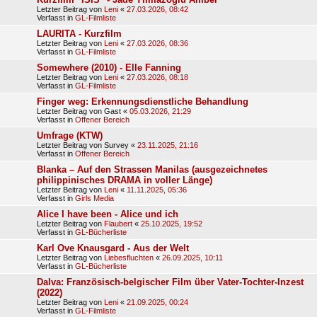
Letzter Beitrag von
Leni
«
27.03.2026, 08:42
Verfasst in
GL-Filmliste
LAURITA - Kurzfilm
Letzter Beitrag von
Leni
«
27.03.2026, 08:36
Verfasst in
GL-Filmliste
Somewhere (2010) - Elle Fanning
Letzter Beitrag von
Leni
«
27.03.2026, 08:18
Verfasst in
GL-Filmliste
Finger weg: Erkennungsdienstliche Behandlung
Letzter Beitrag von
Gast
«
05.03.2026, 21:29
Verfasst in
Offener Bereich
Umfrage (KTW)
Letzter Beitrag von
Survey
«
23.11.2025, 21:16
Verfasst in
Offener Bereich
Blanka – Auf den Strassen Manilas (ausgezeichnetes
philippinisches DRAMA in voller Länge)
Letzter Beitrag von
Leni
«
11.11.2025, 05:36
Verfasst in
Girls Media
Alice I have been - Alice und ich
Letzter Beitrag von
Flaubert
«
25.10.2025, 19:52
Verfasst in
GL-Bücherliste
Karl Ove Knausgard - Aus der Welt
Letzter Beitrag von
Liebesfluchten
«
26.09.2025, 10:11
Verfasst in
GL-Bücherliste
Dalva: Französisch-belgischer Film über Vater-Tochter-Inzest
(2022)
Letzter Beitrag von
Leni
«
21.09.2025, 00:24
Verfasst in
GL-Filmliste