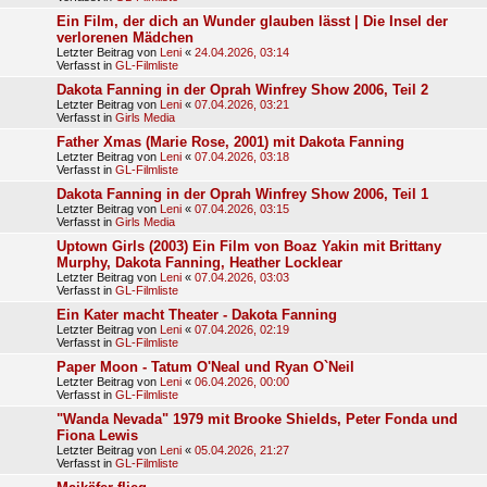
Ein Film, der dich an Wunder glauben lässt | Die Insel der
verlorenen Mädchen
Letzter Beitrag von
Leni
«
24.04.2026, 03:14
Verfasst in
GL-Filmliste
Dakota Fanning in der Oprah Winfrey Show 2006, Teil 2
Letzter Beitrag von
Leni
«
07.04.2026, 03:21
Verfasst in
Girls Media
Father Xmas (Marie Rose, 2001) mit Dakota Fanning
Letzter Beitrag von
Leni
«
07.04.2026, 03:18
Verfasst in
GL-Filmliste
Dakota Fanning in der Oprah Winfrey Show 2006, Teil 1
Letzter Beitrag von
Leni
«
07.04.2026, 03:15
Verfasst in
Girls Media
Uptown Girls (2003) Ein Film von Boaz Yakin mit Brittany
Murphy, Dakota Fanning, Heather Locklear
Letzter Beitrag von
Leni
«
07.04.2026, 03:03
Verfasst in
GL-Filmliste
Ein Kater macht Theater - Dakota Fanning
Letzter Beitrag von
Leni
«
07.04.2026, 02:19
Verfasst in
GL-Filmliste
Paper Moon - Tatum O'Neal und Ryan O`Neil
Letzter Beitrag von
Leni
«
06.04.2026, 00:00
Verfasst in
GL-Filmliste
"Wanda Nevada" 1979 mit Brooke Shields, Peter Fonda und
Fiona Lewis
Letzter Beitrag von
Leni
«
05.04.2026, 21:27
Verfasst in
GL-Filmliste