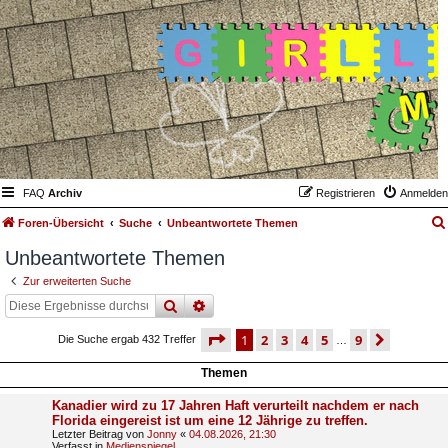
FAQ
Archiv
Registrieren
Anmelden
Foren-Übersicht
Suche
Unbeantwortete Themen
Unbeantwortete Themen
Zur erweiterten Suche
suche
erweiterte
suche
seite
1 von 9
1
2
3
4
5
9
nächst
Die Suche ergab 432 Treffer
…
Themen
Kanadier wird zu 17 Jahren Haft verurteilt nachdem er nach
Florida eingereist ist um eine 12 Jährige zu treffen.
Letzter Beitrag von
Jonny
«
04.08.2026, 21:30
Verfasst in
Medienspiegel