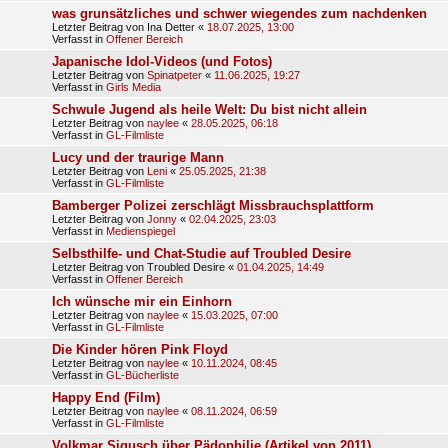
was grunsätzliches und schwer wiegendes zum nachdenken
Letzter Beitrag von
Ina Detter
«
18.07.2025, 13:00
Verfasst in
Offener Bereich
Japanische Idol-Videos (und Fotos)
Letzter Beitrag von
Spinatpeter
«
11.06.2025, 19:27
Verfasst in
Girls Media
Schwule Jugend als heile Welt: Du bist nicht allein
Letzter Beitrag von
naylee
«
28.05.2025, 06:18
Verfasst in
GL-Filmliste
Lucy und der traurige Mann
Letzter Beitrag von
Leni
«
25.05.2025, 21:38
Verfasst in
GL-Filmliste
Bamberger Polizei zerschlägt Missbrauchsplattform
Letzter Beitrag von
Jonny
«
02.04.2025, 23:03
Verfasst in
Medienspiegel
Selbsthilfe- und Chat-Studie auf Troubled Desire
Letzter Beitrag von
Troubled Desire
«
01.04.2025, 14:49
Verfasst in
Offener Bereich
Ich wünsche mir ein Einhorn
Letzter Beitrag von
naylee
«
15.03.2025, 07:00
Verfasst in
GL-Filmliste
Die Kinder hören Pink Floyd
Letzter Beitrag von
naylee
«
10.11.2024, 08:45
Verfasst in
GL-Bücherliste
Happy End (Film)
Letzter Beitrag von
naylee
«
08.11.2024, 06:59
Verfasst in
GL-Filmliste
Volkmar Sigusch über Pädophilie (Artikel von 2011)