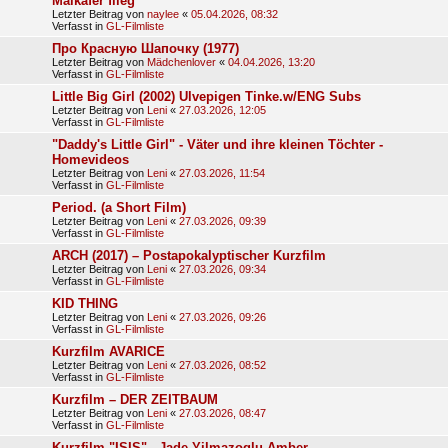
Maikäfer flieg
Letzter Beitrag von
naylee
«
05.04.2026, 08:32
Verfasst in
GL-Filmliste
Про Красную Шапочку (1977)
Letzter Beitrag von
Mädchenlover
«
04.04.2026, 13:20
Verfasst in
GL-Filmliste
Little Big Girl (2002) Ulvepigen Tinke.w/ENG Subs
Letzter Beitrag von
Leni
«
27.03.2026, 12:05
Verfasst in
GL-Filmliste
"Daddy's Little Girl" - Väter und ihre kleinen Töchter -
Homevideos
Letzter Beitrag von
Leni
«
27.03.2026, 11:54
Verfasst in
GL-Filmliste
Period. (a Short Film)
Letzter Beitrag von
Leni
«
27.03.2026, 09:39
Verfasst in
GL-Filmliste
ARCH (2017) – Postapokalyptischer Kurzfilm
Letzter Beitrag von
Leni
«
27.03.2026, 09:34
Verfasst in
GL-Filmliste
KID THING
Letzter Beitrag von
Leni
«
27.03.2026, 09:26
Verfasst in
GL-Filmliste
Kurzfilm AVARICE
Letzter Beitrag von
Leni
«
27.03.2026, 08:52
Verfasst in
GL-Filmliste
Kurzfilm – DER ZEITBAUM
Letzter Beitrag von
Leni
«
27.03.2026, 08:47
Verfasst in
GL-Filmliste
Kurzfilm "ISIS" - Jade Yilmazoglu Amber