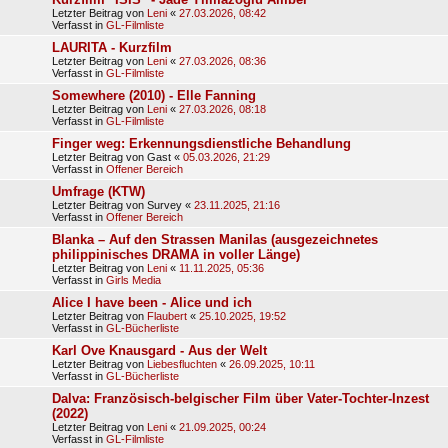
Letzter Beitrag von
Leni
«
27.03.2026, 08:42
Verfasst in
GL-Filmliste
LAURITA - Kurzfilm
Letzter Beitrag von
Leni
«
27.03.2026, 08:36
Verfasst in
GL-Filmliste
Somewhere (2010) - Elle Fanning
Letzter Beitrag von
Leni
«
27.03.2026, 08:18
Verfasst in
GL-Filmliste
Finger weg: Erkennungsdienstliche Behandlung
Letzter Beitrag von
Gast
«
05.03.2026, 21:29
Verfasst in
Offener Bereich
Umfrage (KTW)
Letzter Beitrag von
Survey
«
23.11.2025, 21:16
Verfasst in
Offener Bereich
Blanka – Auf den Strassen Manilas (ausgezeichnetes
philippinisches DRAMA in voller Länge)
Letzter Beitrag von
Leni
«
11.11.2025, 05:36
Verfasst in
Girls Media
Alice I have been - Alice und ich
Letzter Beitrag von
Flaubert
«
25.10.2025, 19:52
Verfasst in
GL-Bücherliste
Karl Ove Knausgard - Aus der Welt
Letzter Beitrag von
Liebesfluchten
«
26.09.2025, 10:11
Verfasst in
GL-Bücherliste
Dalva: Französisch-belgischer Film über Vater-Tochter-Inzest
(2022)
Letzter Beitrag von
Leni
«
21.09.2025, 00:24
Verfasst in
GL-Filmliste