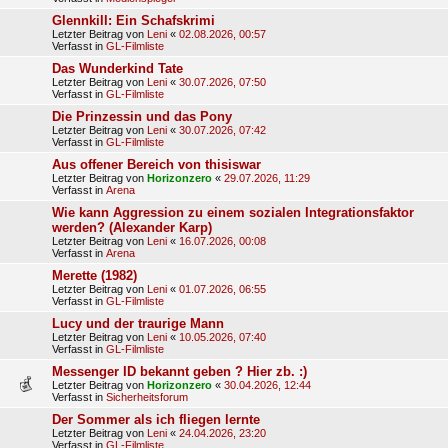
Glennkill: Ein Schafskrimi
Letzter Beitrag von
Leni
«
02.08.2026, 00:57
Verfasst in
GL-Filmliste
Das Wunderkind Tate
Letzter Beitrag von
Leni
«
30.07.2026, 07:50
Verfasst in
GL-Filmliste
Die Prinzessin und das Pony
Letzter Beitrag von
Leni
«
30.07.2026, 07:42
Verfasst in
GL-Filmliste
Aus offener Bereich von thisiswar
Letzter Beitrag von
Horizonzero
«
29.07.2026, 11:29
Verfasst in
Arena
Wie kann Aggression zu einem sozialen Integrationsfaktor
werden? (Alexander Karp)
Letzter Beitrag von
Leni
«
16.07.2026, 00:08
Verfasst in
Arena
Merette (1982)
Letzter Beitrag von
Leni
«
01.07.2026, 06:55
Verfasst in
GL-Filmliste
Lucy und der traurige Mann
Letzter Beitrag von
Leni
«
10.05.2026, 07:40
Verfasst in
GL-Filmliste
Messenger ID bekannt geben ? Hier zb. :)
Letzter Beitrag von
Horizonzero
«
30.04.2026, 12:44
Verfasst in
Sicherheitsforum
Der Sommer als ich fliegen lernte
Letzter Beitrag von
Leni
«
24.04.2026, 23:20
Verfasst in
GL-Filmliste