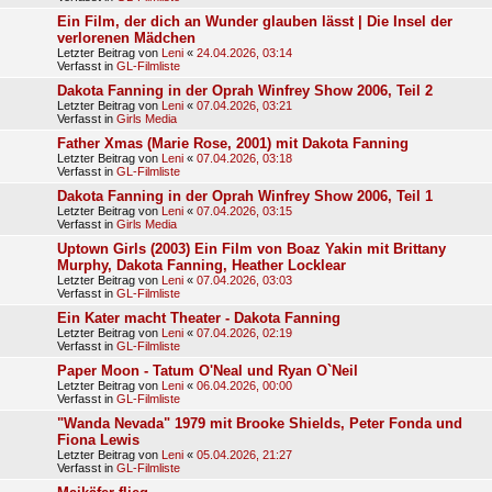
Ein Film, der dich an Wunder glauben lässt | Die Insel der
verlorenen Mädchen
Letzter Beitrag von
Leni
«
24.04.2026, 03:14
Verfasst in
GL-Filmliste
Dakota Fanning in der Oprah Winfrey Show 2006, Teil 2
Letzter Beitrag von
Leni
«
07.04.2026, 03:21
Verfasst in
Girls Media
Father Xmas (Marie Rose, 2001) mit Dakota Fanning
Letzter Beitrag von
Leni
«
07.04.2026, 03:18
Verfasst in
GL-Filmliste
Dakota Fanning in der Oprah Winfrey Show 2006, Teil 1
Letzter Beitrag von
Leni
«
07.04.2026, 03:15
Verfasst in
Girls Media
Uptown Girls (2003) Ein Film von Boaz Yakin mit Brittany
Murphy, Dakota Fanning, Heather Locklear
Letzter Beitrag von
Leni
«
07.04.2026, 03:03
Verfasst in
GL-Filmliste
Ein Kater macht Theater - Dakota Fanning
Letzter Beitrag von
Leni
«
07.04.2026, 02:19
Verfasst in
GL-Filmliste
Paper Moon - Tatum O'Neal und Ryan O`Neil
Letzter Beitrag von
Leni
«
06.04.2026, 00:00
Verfasst in
GL-Filmliste
"Wanda Nevada" 1979 mit Brooke Shields, Peter Fonda und
Fiona Lewis
Letzter Beitrag von
Leni
«
05.04.2026, 21:27
Verfasst in
GL-Filmliste