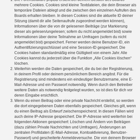
mehrere Cookies. Cookies sind kleine Textdateien, die dein Browser als
temporäre Dateien ablegt und die zwischen den einzelnen Aufrufen des
Boards erhalten bleiben. In diesen Cookies sind die aktuelle ID deiner
Sitzung (damit dir alle Seitenaufrufe zugeordnet werden können),
Informationen über die von dir gelesenen Beiträge (zur Markierung
dieser als gelesen/ungelesen; sofern du nicht angemeldet bist) sowie
Informationen über deine Teilnahme an Umfragen (sofern du nicht
angemeldet bist) gespeichert. Ferner werden deine Benutzer-ID, ein
Authentifizierungsschlüssel und eine Session-ID gespeichert. Die
Cookies haben standardmäßig eine Gültigkeit von einem Jahr. Alle
Cookies kannst du jederzeit über die Funktion „Alle Cookies löschen“
löschen.
Weiterhin werden die Daten gespeichert, die du bei der Registrierung,
in deinem Profil oder deinem persönlichem Bereich angibst. Für die
Registrierung sind mindestens ein eindeutiger Benutzername, eine E-
Mail-Adresse und ein Passwort notwendig. Wenn durch den Betreiber
weitere Daten als notwendig festgelegt wurden, so ist dies für dich vor
deren Eingabe ersichtlich.
Wenn du einen Beitrag oder eine private Nachricht erstellst, so werden
die dort eingegebenen Daten ebenfalls gespeichert. Gleiches gilt, wenn
du einen Beitrag als Entwurf zwischenspeicherst. In diesen Fällen wird
auch deine IP-Adresse gespeichert. Die IP-Adresse wird weiterhin bei
folgenden Aktionen gespeichert: Löschen und Ändern von Beiträgen
(dazu zählen Private Nachrichten und Umfragen), Änderungen an
zentralen Profildaten (E-Mail-Adresse, Kontoaktivierung, Benutzer-
Passwort) und gescheiterte Anmeldeversuche. Die von deinem Browser