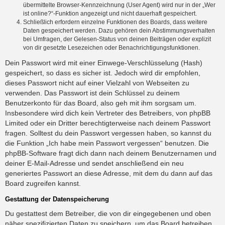
übermittelte Browser-Kennzeichnung (User Agent) wird nur in der „Wer
ist online?“-Funktion angezeigt und nicht dauerhaft gespeichert.
Schließlich erfordern einzelne Funktionen des Boards, dass weitere
Daten gespeichert werden. Dazu gehören dein Abstimmungsverhalten
bei Umfragen, der Gelesen-Status von deinen Beiträgen oder explizit
von dir gesetzte Lesezeichen oder Benachrichtigungsfunktionen.
Dein Passwort wird mit einer Einwege-Verschlüsselung (Hash)
gespeichert, so dass es sicher ist. Jedoch wird dir empfohlen,
dieses Passwort nicht auf einer Vielzahl von Webseiten zu
verwenden. Das Passwort ist dein Schlüssel zu deinem
Benutzerkonto für das Board, also geh mit ihm sorgsam um.
Insbesondere wird dich kein Vertreter des Betreibers, von phpBB
Limited oder ein Dritter berechtigterweise nach deinem Passwort
fragen. Solltest du dein Passwort vergessen haben, so kannst du
die Funktion „Ich habe mein Passwort vergessen“ benutzen. Die
phpBB-Software fragt dich dann nach deinem Benutzernamen und
deiner E-Mail-Adresse und sendet anschließend ein neu
generiertes Passwort an diese Adresse, mit dem du dann auf das
Board zugreifen kannst.
Gestattung der Datenspeicherung
Du gestattest dem Betreiber, die von dir eingegebenen und oben
näher spezifizierten Daten zu speichern, um das Board betreiben