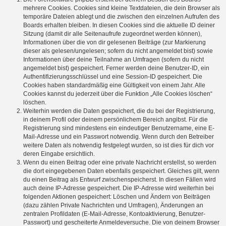
mehrere Cookies. Cookies sind kleine Textdateien, die dein Browser als
temporäre Dateien ablegt und die zwischen den einzelnen Aufrufen des
Boards erhalten bleiben. In diesen Cookies sind die aktuelle ID deiner
Sitzung (damit dir alle Seitenaufrufe zugeordnet werden können),
Informationen über die von dir gelesenen Beiträge (zur Markierung
dieser als gelesen/ungelesen; sofern du nicht angemeldet bist) sowie
Informationen über deine Teilnahme an Umfragen (sofern du nicht
angemeldet bist) gespeichert. Ferner werden deine Benutzer-ID, ein
Authentifizierungsschlüssel und eine Session-ID gespeichert. Die
Cookies haben standardmäßig eine Gültigkeit von einem Jahr. Alle
Cookies kannst du jederzeit über die Funktion „Alle Cookies löschen“
löschen.
Weiterhin werden die Daten gespeichert, die du bei der Registrierung,
in deinem Profil oder deinem persönlichem Bereich angibst. Für die
Registrierung sind mindestens ein eindeutiger Benutzername, eine E-
Mail-Adresse und ein Passwort notwendig. Wenn durch den Betreiber
weitere Daten als notwendig festgelegt wurden, so ist dies für dich vor
deren Eingabe ersichtlich.
Wenn du einen Beitrag oder eine private Nachricht erstellst, so werden
die dort eingegebenen Daten ebenfalls gespeichert. Gleiches gilt, wenn
du einen Beitrag als Entwurf zwischenspeicherst. In diesen Fällen wird
auch deine IP-Adresse gespeichert. Die IP-Adresse wird weiterhin bei
folgenden Aktionen gespeichert: Löschen und Ändern von Beiträgen
(dazu zählen Private Nachrichten und Umfragen), Änderungen an
zentralen Profildaten (E-Mail-Adresse, Kontoaktivierung, Benutzer-
Passwort) und gescheiterte Anmeldeversuche. Die von deinem Browser