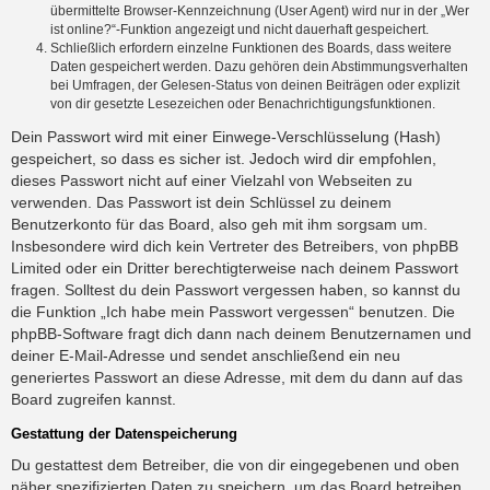
übermittelte Browser-Kennzeichnung (User Agent) wird nur in der „Wer
ist online?“-Funktion angezeigt und nicht dauerhaft gespeichert.
Schließlich erfordern einzelne Funktionen des Boards, dass weitere
Daten gespeichert werden. Dazu gehören dein Abstimmungsverhalten
bei Umfragen, der Gelesen-Status von deinen Beiträgen oder explizit
von dir gesetzte Lesezeichen oder Benachrichtigungsfunktionen.
Dein Passwort wird mit einer Einwege-Verschlüsselung (Hash)
gespeichert, so dass es sicher ist. Jedoch wird dir empfohlen,
dieses Passwort nicht auf einer Vielzahl von Webseiten zu
verwenden. Das Passwort ist dein Schlüssel zu deinem
Benutzerkonto für das Board, also geh mit ihm sorgsam um.
Insbesondere wird dich kein Vertreter des Betreibers, von phpBB
Limited oder ein Dritter berechtigterweise nach deinem Passwort
fragen. Solltest du dein Passwort vergessen haben, so kannst du
die Funktion „Ich habe mein Passwort vergessen“ benutzen. Die
phpBB-Software fragt dich dann nach deinem Benutzernamen und
deiner E-Mail-Adresse und sendet anschließend ein neu
generiertes Passwort an diese Adresse, mit dem du dann auf das
Board zugreifen kannst.
Gestattung der Datenspeicherung
Du gestattest dem Betreiber, die von dir eingegebenen und oben
näher spezifizierten Daten zu speichern, um das Board betreiben