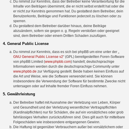
Du nimmst zur Kenntnis, dass der Betreiber keine Verantwortung für die
Inhalte von Beiträgen übernimmt, die er nicht selbst erstellt hat oder die
er nicht zur Kenntnis genommen hat. Du gestattest dem Betreiber, dein
Benutzerkonto, Beiträge und Funktionen jederzeit zu löschen oder zu
sperren.
Du gestattest dem Betreiber darüber hinaus, deine Beiträge
abzuändern, sofern sie gegen o. g. Regeln verstoßen oder geeignet
sind, dem Betreiber oder einem Dritten Schaden zuzufügen.
4. General Public License
Du nimmst zur Kenntnis, dass es sich bei phpBB um eine unter der „
GNU General Public License v2
“ (GPL) bereitgestellten Foren-Software
von phpBB Limited (
www.phpbb.com
) handelt; deutschsprachige
Informationen werden durch die deutschsprachige Community unter
www.phpbb.de
zur Verfügung gestellt. Beide haben keinen Einfluss auf
die Art und Weise, wie die Software verwendet wird. Sie können
insbesondere die Verwendung der Software für bestimmte Zwecke nicht
untersagen oder auf Inhalte fremder Foren Einfluss nehmen.
5. Gewährleistung
Der Betreiber haftet mit Ausnahme der Verletzung von Leben, Körper
und Gesundheit und der Verletzung wesentlicher Vertragspflichten
(Kardinalpflichten) nur für Schäden, die auf ein vorsätzliches oder grob
fahrlässiges Verhalten zurückzuführen sind. Dies gilt auch für mittelbare
Folgeschäden wie insbesondere entgangenen Gewinn.
Die Haftung ist gegenüber Verbrauchern außer bei vorsätzlichem oder