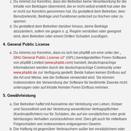
Du nimmst zur Kenntnis, dass der Betreiber keine Verantwortung für die
Inhalte von Beiträgen übernimmt, die er nicht selbst erstellt hat oder die
er nicht zur Kenntnis genommen hat. Du gestattest dem Betreiber, dein
Benutzerkonto, Beiträge und Funktionen jederzeit zu löschen oder zu
sperren.
Du gestattest dem Betreiber darüber hinaus, deine Beiträge
abzuändern, sofern sie gegen o. g. Regeln verstoßen oder geeignet
sind, dem Betreiber oder einem Dritten Schaden zuzufügen.
4. General Public License
Du nimmst zur Kenntnis, dass es sich bei phpBB um eine unter der „
GNU General Public License v2
“ (GPL) bereitgestellten Foren-Software
von phpBB Limited (
www.phpbb.com
) handelt; deutschsprachige
Informationen werden durch die deutschsprachige Community unter
www.phpbb.de
zur Verfügung gestellt. Beide haben keinen Einfluss auf
die Art und Weise, wie die Software verwendet wird. Sie können
insbesondere die Verwendung der Software für bestimmte Zwecke nicht
untersagen oder auf Inhalte fremder Foren Einfluss nehmen.
5. Gewährleistung
Der Betreiber haftet mit Ausnahme der Verletzung von Leben, Körper
und Gesundheit und der Verletzung wesentlicher Vertragspflichten
(Kardinalpflichten) nur für Schäden, die auf ein vorsätzliches oder grob
fahrlässiges Verhalten zurückzuführen sind. Dies gilt auch für mittelbare
Folgeschäden wie insbesondere entgangenen Gewinn.
Die Haftung ist gegenüber Verbrauchern außer bei vorsätzlichem oder