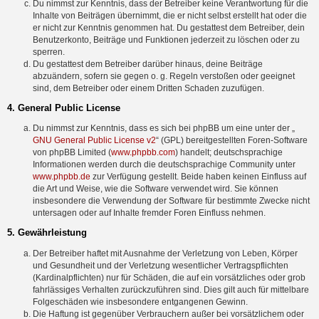
Du nimmst zur Kenntnis, dass der Betreiber keine Verantwortung für die
Inhalte von Beiträgen übernimmt, die er nicht selbst erstellt hat oder die
er nicht zur Kenntnis genommen hat. Du gestattest dem Betreiber, dein
Benutzerkonto, Beiträge und Funktionen jederzeit zu löschen oder zu
sperren.
Du gestattest dem Betreiber darüber hinaus, deine Beiträge
abzuändern, sofern sie gegen o. g. Regeln verstoßen oder geeignet
sind, dem Betreiber oder einem Dritten Schaden zuzufügen.
4. General Public License
Du nimmst zur Kenntnis, dass es sich bei phpBB um eine unter der „
GNU General Public License v2
“ (GPL) bereitgestellten Foren-Software
von phpBB Limited (
www.phpbb.com
) handelt; deutschsprachige
Informationen werden durch die deutschsprachige Community unter
www.phpbb.de
zur Verfügung gestellt. Beide haben keinen Einfluss auf
die Art und Weise, wie die Software verwendet wird. Sie können
insbesondere die Verwendung der Software für bestimmte Zwecke nicht
untersagen oder auf Inhalte fremder Foren Einfluss nehmen.
5. Gewährleistung
Der Betreiber haftet mit Ausnahme der Verletzung von Leben, Körper
und Gesundheit und der Verletzung wesentlicher Vertragspflichten
(Kardinalpflichten) nur für Schäden, die auf ein vorsätzliches oder grob
fahrlässiges Verhalten zurückzuführen sind. Dies gilt auch für mittelbare
Folgeschäden wie insbesondere entgangenen Gewinn.
Die Haftung ist gegenüber Verbrauchern außer bei vorsätzlichem oder