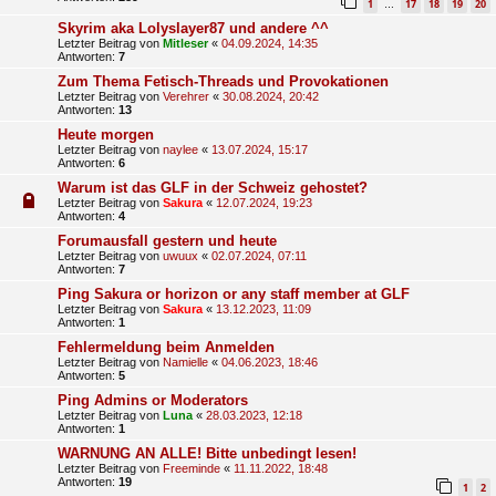
1
17
18
19
20
…
Skyrim aka Lolyslayer87 und andere ^^
Letzter Beitrag von
Mitleser
«
04.09.2024, 14:35
Antworten:
7
Zum Thema Fetisch-Threads und Provokationen
Letzter Beitrag von
Verehrer
«
30.08.2024, 20:42
Antworten:
13
Heute morgen
Letzter Beitrag von
naylee
«
13.07.2024, 15:17
Antworten:
6
Warum ist das GLF in der Schweiz gehostet?
Letzter Beitrag von
Sakura
«
12.07.2024, 19:23
Antworten:
4
Forumausfall gestern und heute
Letzter Beitrag von
uwuux
«
02.07.2024, 07:11
Antworten:
7
Ping Sakura or horizon or any staff member at GLF
Letzter Beitrag von
Sakura
«
13.12.2023, 11:09
Antworten:
1
Fehlermeldung beim Anmelden
Letzter Beitrag von
Namielle
«
04.06.2023, 18:46
Antworten:
5
Ping Admins or Moderators
Letzter Beitrag von
Luna
«
28.03.2023, 12:18
Antworten:
1
WARNUNG AN ALLE! Bitte unbedingt lesen!
Letzter Beitrag von
Freeminde
«
11.11.2022, 18:48
Antworten:
19
1
2