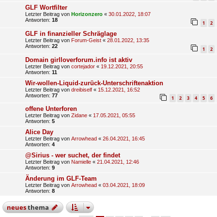
GLF Wortfilter
Letzter Beitrag von
Horizonzero
«
30.01.2022, 18:07
Antworten:
18
1
2
GLF in finanzieller Schräglage
Letzter Beitrag von
Forum-Geist
«
28.01.2022, 13:35
Antworten:
22
1
2
Domain girlloverforum.info ist aktiv
Letzter Beitrag von
cortejador
«
19.12.2021, 20:55
Antworten:
11
Wir-wollen-Liquid-zurück-Unterschriftenaktion
Letzter Beitrag von
dreibiself
«
15.12.2021, 16:52
Antworten:
77
1
2
3
4
5
6
offene Unterforen
Letzter Beitrag von
Zidane
«
17.05.2021, 05:55
Antworten:
5
Alice Day
Letzter Beitrag von
Arrowhead
«
26.04.2021, 16:45
Antworten:
4
@Sirius - wer suchet, der findet
Letzter Beitrag von
Namielle
«
21.04.2021, 12:46
Antworten:
9
Änderung im GLF-Team
Letzter Beitrag von
Arrowhead
«
03.04.2021, 18:09
Antworten:
8
neues
thema