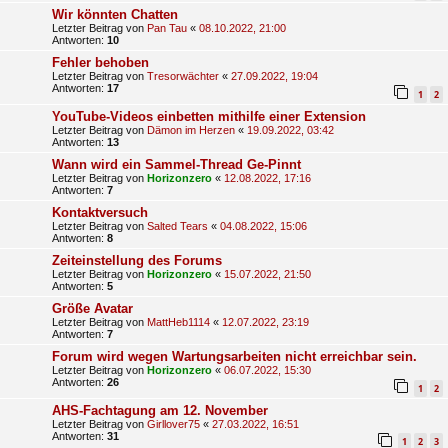
Wir könnten Chatten
Letzter Beitrag von
Pan Tau
«
08.10.2022, 21:00
Antworten:
10
Fehler behoben
Letzter Beitrag von
Tresorwächter
«
27.09.2022, 19:04
Antworten:
17
1
2
YouTube-Videos einbetten mithilfe einer Extension
Letzter Beitrag von
Dämon im Herzen
«
19.09.2022, 03:42
Antworten:
13
Wann wird ein Sammel-Thread Ge-Pinnt
Letzter Beitrag von
Horizonzero
«
12.08.2022, 17:16
Antworten:
7
Kontaktversuch
Letzter Beitrag von
Salted Tears
«
04.08.2022, 15:06
Antworten:
8
Zeiteinstellung des Forums
Letzter Beitrag von
Horizonzero
«
15.07.2022, 21:50
Antworten:
5
Größe Avatar
Letzter Beitrag von
MattHeb1114
«
12.07.2022, 23:19
Antworten:
7
Forum wird wegen Wartungsarbeiten nicht erreichbar sein.
Letzter Beitrag von
Horizonzero
«
06.07.2022, 15:30
Antworten:
26
1
2
AHS-Fachtagung am 12. November
Letzter Beitrag von
Girllover75
«
27.03.2022, 16:51
Antworten:
31
1
2
3