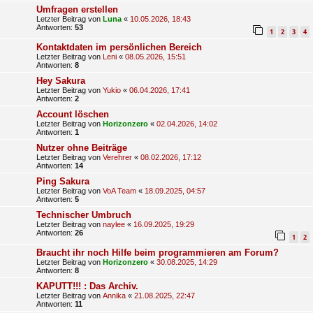
Umfragen erstellen
Letzter Beitrag von
Luna
«
10.05.2026, 18:43
Antworten:
53
1
2
3
4
Kontaktdaten im persönlichen Bereich
Letzter Beitrag von
Leni
«
08.05.2026, 15:51
Antworten:
8
Hey Sakura
Letzter Beitrag von
Yukio
«
06.04.2026, 17:41
Antworten:
2
Account löschen
Letzter Beitrag von
Horizonzero
«
02.04.2026, 14:02
Antworten:
1
Nutzer ohne Beiträge
Letzter Beitrag von
Verehrer
«
08.02.2026, 17:12
Antworten:
14
Ping Sakura
Letzter Beitrag von
VoA Team
«
18.09.2025, 04:57
Antworten:
5
Technischer Umbruch
Letzter Beitrag von
naylee
«
16.09.2025, 19:29
Antworten:
26
1
2
Braucht ihr noch Hilfe beim programmieren am Forum?
Letzter Beitrag von
Horizonzero
«
30.08.2025, 14:29
Antworten:
8
KAPUTT!!! : Das Archiv.
Letzter Beitrag von
Annika
«
21.08.2025, 22:47
Antworten:
11