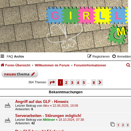
FAQ
Archiv
Registrieren
Anmelden
Foren-Übersicht
Willkommen im Forum
Foruminformationen
neues
thema
seite
1 von 8
1
2
3
4
5
8
nächste
364 Themen
…
Bekanntmachungen
Angriff auf das GLF - Hinweis
Letzter Beitrag von
Aiko
«
22.06.2026, 19:09
Antworten:
6
Serverarbeiten - Störungen möglich!
Letzter Beitrag von
Mitleser
«
18.10.2024, 07:38
Antworten:
42
1
2
3