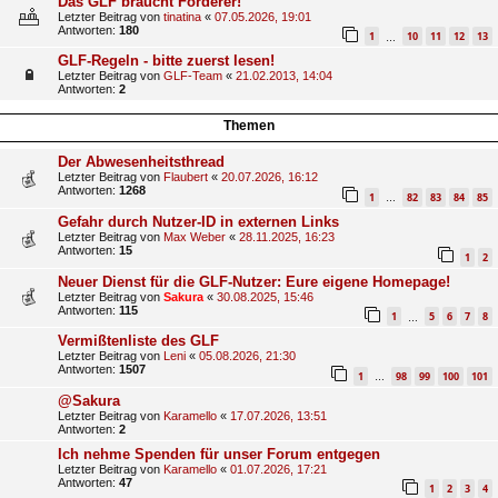
Das GLF braucht Förderer!
Letzter Beitrag von
tinatina
«
07.05.2026, 19:01
Antworten:
180
1
10
11
12
13
…
GLF-Regeln - bitte zuerst lesen!
Letzter Beitrag von
GLF-Team
«
21.02.2013, 14:04
Antworten:
2
Themen
Der Abwesenheitsthread
Letzter Beitrag von
Flaubert
«
20.07.2026, 16:12
Antworten:
1268
1
82
83
84
85
…
Gefahr durch Nutzer-ID in externen Links
Letzter Beitrag von
Max Weber
«
28.11.2025, 16:23
Antworten:
15
1
2
Neuer Dienst für die GLF-Nutzer: Eure eigene Homepage!
Letzter Beitrag von
Sakura
«
30.08.2025, 15:46
Antworten:
115
1
5
6
7
8
…
Vermißtenliste des GLF
Letzter Beitrag von
Leni
«
05.08.2026, 21:30
Antworten:
1507
1
98
99
100
101
…
@Sakura
Letzter Beitrag von
Karamello
«
17.07.2026, 13:51
Antworten:
2
Ich nehme Spenden für unser Forum entgegen
Letzter Beitrag von
Karamello
«
01.07.2026, 17:21
Antworten:
47
1
2
3
4