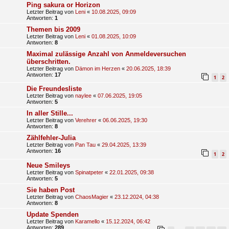
Ping sakura or Horizon
Letzter Beitrag von
Leni
«
10.08.2025, 09:09
Antworten:
1
Themen bis 2009
Letzter Beitrag von
Leni
«
01.08.2025, 10:09
Antworten:
8
Maximal zulässige Anzahl von Anmeldeversuchen
überschritten.
Letzter Beitrag von
Dämon im Herzen
«
20.06.2025, 18:39
Antworten:
17
1
2
Die Freundesliste
Letzter Beitrag von
naylee
«
07.06.2025, 19:05
Antworten:
5
In aller Stille...
Letzter Beitrag von
Verehrer
«
06.06.2025, 19:30
Antworten:
8
Zählfehler-Julia
Letzter Beitrag von
Pan Tau
«
29.04.2025, 13:39
Antworten:
16
1
2
Neue Smileys
Letzter Beitrag von
Spinatpeter
«
22.01.2025, 09:38
Antworten:
5
Sie haben Post
Letzter Beitrag von
ChaosMagier
«
23.12.2024, 04:38
Antworten:
8
Update Spenden
Letzter Beitrag von
Karamello
«
15.12.2024, 06:42
Antworten:
289