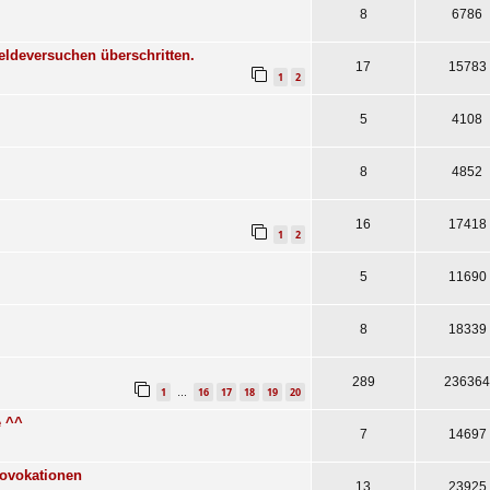
8
6786
ldeversuchen überschritten.
17
15783
1
2
5
4108
8
4852
16
17418
1
2
5
11690
8
18339
289
236364
1
16
17
18
19
20
…
e ^^
7
14697
ovokationen
13
23925