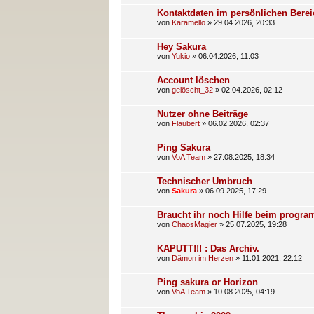
Kontaktdaten im persönlichen Berei
von
Karamello
»
29.04.2026, 20:33
Hey Sakura
von
Yukio
»
06.04.2026, 11:03
Account löschen
von
gelöscht_32
»
02.04.2026, 02:12
Nutzer ohne Beiträge
von
Flaubert
»
06.02.2026, 02:37
Ping Sakura
von
VoA Team
»
27.08.2025, 18:34
Technischer Umbruch
von
Sakura
»
06.09.2025, 17:29
Braucht ihr noch Hilfe beim prog
von
ChaosMagier
»
25.07.2025, 19:28
KAPUTT!!! : Das Archiv.
von
Dämon im Herzen
»
11.01.2021, 22:12
Ping sakura or Horizon
von
VoA Team
»
10.08.2025, 04:19