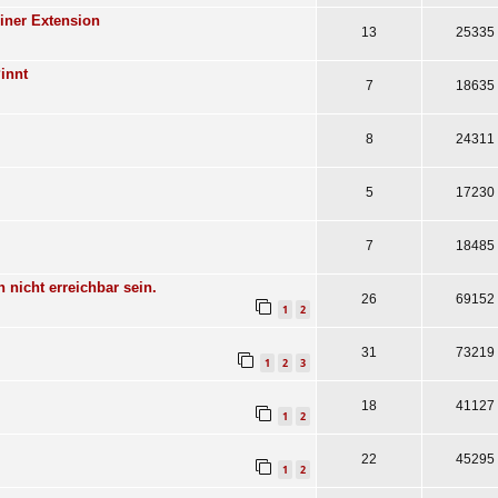
einer Extension
13
25335
innt
7
18635
8
24311
5
17230
7
18485
nicht erreichbar sein.
26
69152
1
2
31
73219
1
2
3
18
41127
1
2
22
45295
1
2