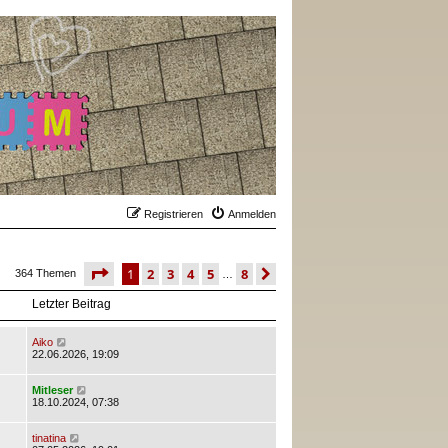
Registrieren
Anmelden
seite
1 von 8
1
2
3
4
5
8
nächste
364 Themen
…
Letzter Beitrag
Aiko
22.06.2026, 19:09
Mitleser
18.10.2024, 07:38
tinatina