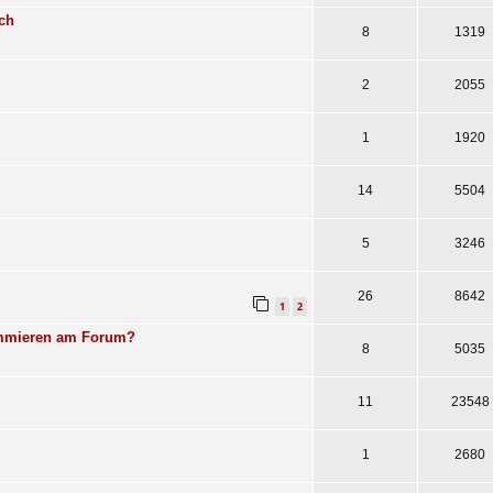
ch
8
1319
2
2055
1
1920
14
5504
5
3246
26
8642
1
2
rammieren am Forum?
8
5035
11
23548
1
2680