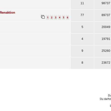
11
98737
ftenaktion
77
89737
1
2
3
4
5
6
5
20049
4
19791
9
25260
8
23672
Du
Du darfs