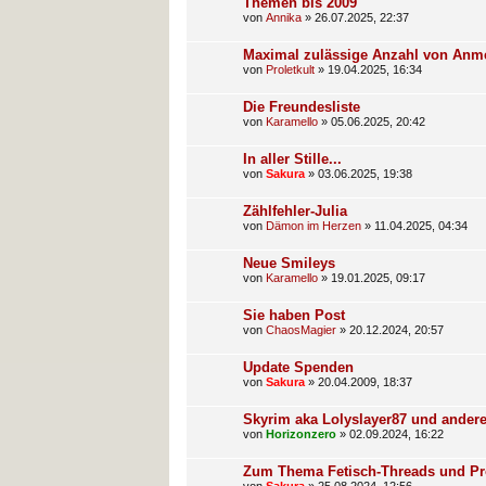
Themen bis 2009
von
Annika
»
26.07.2025, 22:37
Maximal zulässige Anzahl von Anme
von
Proletkult
»
19.04.2025, 16:34
Die Freundesliste
von
Karamello
»
05.06.2025, 20:42
In aller Stille...
von
Sakura
»
03.06.2025, 19:38
Zählfehler-Julia
von
Dämon im Herzen
»
11.04.2025, 04:34
Neue Smileys
von
Karamello
»
19.01.2025, 09:17
Sie haben Post
von
ChaosMagier
»
20.12.2024, 20:57
Update Spenden
von
Sakura
»
20.04.2009, 18:37
Skyrim aka Lolyslayer87 und ander
von
Horizonzero
»
02.09.2024, 16:22
Zum Thema Fetisch-Threads und Pr