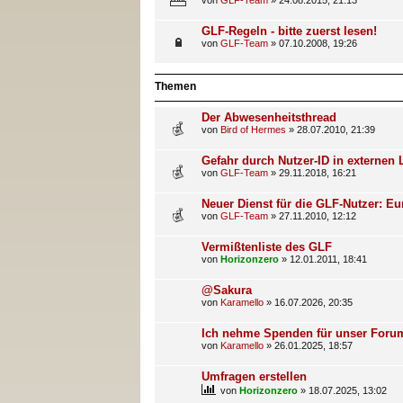
von
GLF-Team
»
24.08.2015, 21:13
GLF-Regeln - bitte zuerst lesen!
von
GLF-Team
»
07.10.2008, 19:26
Themen
Der Abwesenheitsthread
von
Bird of Hermes
»
28.07.2010, 21:39
Gefahr durch Nutzer-ID in externen 
von
GLF-Team
»
29.11.2018, 16:21
Neuer Dienst für die GLF-Nutzer: E
von
GLF-Team
»
27.11.2010, 12:12
Vermißtenliste des GLF
von
Horizonzero
»
12.01.2011, 18:41
@Sakura
von
Karamello
»
16.07.2026, 20:35
Ich nehme Spenden für unser Foru
von
Karamello
»
26.01.2025, 18:57
Umfragen erstellen
von
Horizonzero
»
18.07.2025, 13:02