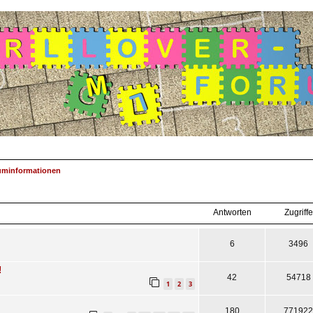
uminformationen
Antworten
Zugriffe
6
3496
!
42
54718
1
2
3
180
771922