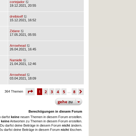
cortejador
19.12.2021, 20:55
dreibiself
15.12.2021, 16:52
Zidane
17.05.2021, 05:55
Arrowhead
26.04.2021, 16:45
Namielle
21.04.2021, 12:46
Arrowhead
03.04.2021, 18:09
seite
1 von 8
1
2
3
4
5
8
nächste
364 Themen
…
gehe
zu
Berechtigungen in diesem Forum
 darfst
keine
neuen Themen in diesem Forum erstellen.
t
keine
Antworten zu Themen in diesem Forum erstellen.
Du darfst deine Beiträge in diesem Forum
nicht
ändern.
Du darfst deine Beiträge in diesem Forum
nicht
löschen.