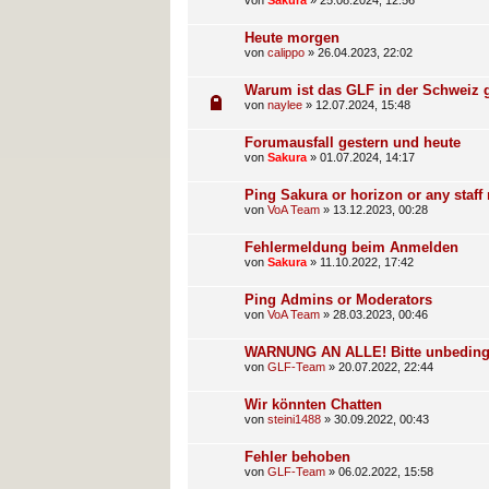
von
Sakura
»
25.08.2024, 12:56
Heute morgen
von
calippo
»
26.04.2023, 22:02
Warum ist das GLF in der Schweiz 
von
naylee
»
12.07.2024, 15:48
Forumausfall gestern und heute
von
Sakura
»
01.07.2024, 14:17
Ping Sakura or horizon or any staf
von
VoA Team
»
13.12.2023, 00:28
Fehlermeldung beim Anmelden
von
Sakura
»
11.10.2022, 17:42
Ping Admins or Moderators
von
VoA Team
»
28.03.2023, 00:46
WARNUNG AN ALLE! Bitte unbedingt
von
GLF-Team
»
20.07.2022, 22:44
Wir könnten Chatten
von
steini1488
»
30.09.2022, 00:43
Fehler behoben
von
GLF-Team
»
06.02.2022, 15:58