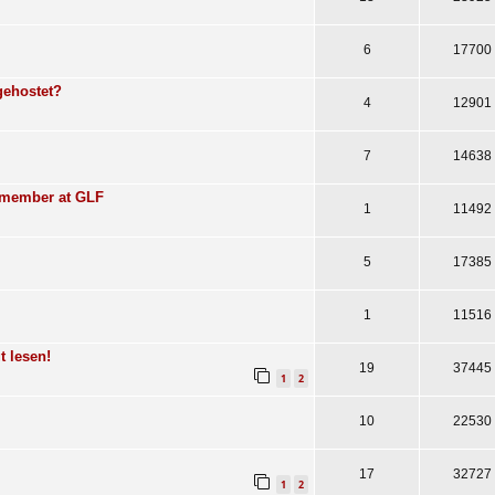
6
17700
gehostet?
4
12901
7
14638
f member at GLF
1
11492
5
17385
1
11516
 lesen!
19
37445
1
2
10
22530
17
32727
1
2