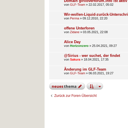
Domain girlloverforum.info ist aktiv
von
GLF-Team
»
22.02.2017, 05:02
Wir-wollen-Liquid-zurück-Unterschri
von
Perma
»
09.12.2010, 22:20
offene Unterforen
von
Zidane
»
03.05.2021, 22:08
Alice Day
von
Horizonzero
»
25.04.2021, 09:27
@Sirius - wer suchet, der findet
von
Sakura
»
18.04.2021, 17:35
Änderung im GLF-Team
von
GLF-Team
»
06.03.2021, 19:27
neues
thema
Zurück zur Foren-Übersicht