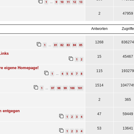
1
9
10
11
12
13
…
2
47959
Antworten
Zugriffe
1268
836274
1
81
82
83
84
85
…
Links
15
45467
1
2
ure eigene Homepage!
115
193279
1
4
5
6
7
8
…
1514
104774
1
97
98
99
100
101
…
2
365
m entgegen
47
59449
1
2
3
4
53
13641
1
2
3
4