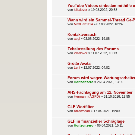
YouTube-Videos einbetten mithilfe 
von
lolitalover
»
19.08.2022, 20:58
Wann wird ein Sammel-Thread Ge-P
von
MattHeb1114
»
07.08.2022, 18:24
Kontaktversuch
von
asgl
»
03.08.2022, 19:08
Zeiteinstellung des Forums
von
lolitalover
»
11.07.2022, 10:13
Größe Avatar
von
Leni
»
12.07.2022, 04:02
Forum wird wegen Wartungsarbeiten 
von
Horizonzero
»
26.04.2020, 13:59
AHS-Fachtagung am 12. November
von
Hermann (AGPD)
»
31.10.2016, 12:55
GLF Wortfilter
von
Arrowhead
»
17.04.2021, 19:00
GLF in finanzieller Schräglage
von
Horizonzero
»
06.04.2021, 15:11