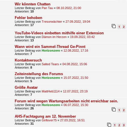
Wir könnten Chatten
Letzter Beitrag von
Pan Tau
«
08.10.2022, 21:00
Antworten:
10
Fehler behoben
Letzter Beitrag von
Tresorwächter
«
27.09.2022, 19:04
Antworten:
17
1
2
YouTube-Videos einbetten mithilfe einer Extension
Letzter Beitrag von
Dämon im Herzen
«
19.09.2022, 03:42
Antworten:
13
Wann wird ein Sammel-Thread Ge-Pinnt
Letzter Beitrag von
Horizonzero
«
12.08.2022, 17:16
Antworten:
7
Kontaktversuch
Letzter Beitrag von
Salted Tears
«
04.08.2022, 15:06
Antworten:
8
Zeiteinstellung des Forums
Letzter Beitrag von
Horizonzero
«
15.07.2022, 21:50
Antworten:
5
Größe Avatar
Letzter Beitrag von
MattHeb1114
«
12.07.2022, 23:19
Antworten:
7
Forum wird wegen Wartungsarbeiten nicht erreichbar sein.
Letzter Beitrag von
Horizonzero
«
06.07.2022, 15:30
Antworten:
26
1
2
AHS-Fachtagung am 12. November
Letzter Beitrag von
Girllover75
«
27.03.2022, 16:51
Antworten:
31
1
2
3