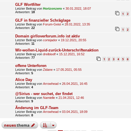
GLF Wortfilter
Letzter Beitrag von
Horizonzero
«
30.01.2022, 18:07
Antworten:
18
1
2
GLF in finanzieller Schräglage
Letzter Beitrag von
Forum-Geist
«
28.01.2022, 13:35
Antworten:
22
1
2
Domain girlloverforum.info ist aktiv
Letzter Beitrag von
cortejador
«
19.12.2021, 20:55
Antworten:
11
Wir-wollen-Liquid-zurück-Unterschriftenaktion
Letzter Beitrag von
dreibiself
«
15.12.2021, 16:52
Antworten:
77
1
2
3
4
5
6
offene Unterforen
Letzter Beitrag von
Zidane
«
17.05.2021, 05:55
Antworten:
5
Alice Day
Letzter Beitrag von
Arrowhead
«
26.04.2021, 16:45
Antworten:
4
@Sirius - wer suchet, der findet
Letzter Beitrag von
Namielle
«
21.04.2021, 12:46
Antworten:
9
Änderung im GLF-Team
Letzter Beitrag von
Arrowhead
«
03.04.2021, 18:09
Antworten:
8
neues
thema