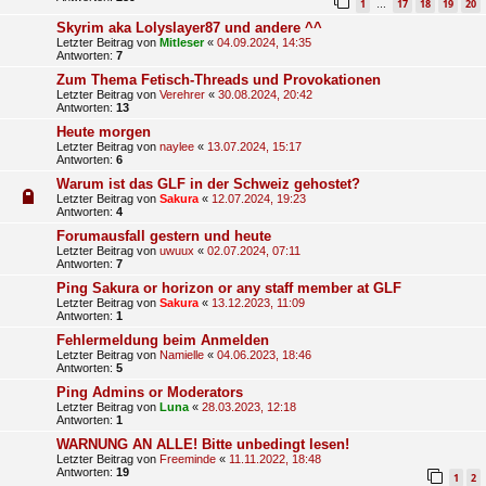
1
17
18
19
20
…
Skyrim aka Lolyslayer87 und andere ^^
Letzter Beitrag von
Mitleser
«
04.09.2024, 14:35
Antworten:
7
Zum Thema Fetisch-Threads und Provokationen
Letzter Beitrag von
Verehrer
«
30.08.2024, 20:42
Antworten:
13
Heute morgen
Letzter Beitrag von
naylee
«
13.07.2024, 15:17
Antworten:
6
Warum ist das GLF in der Schweiz gehostet?
Letzter Beitrag von
Sakura
«
12.07.2024, 19:23
Antworten:
4
Forumausfall gestern und heute
Letzter Beitrag von
uwuux
«
02.07.2024, 07:11
Antworten:
7
Ping Sakura or horizon or any staff member at GLF
Letzter Beitrag von
Sakura
«
13.12.2023, 11:09
Antworten:
1
Fehlermeldung beim Anmelden
Letzter Beitrag von
Namielle
«
04.06.2023, 18:46
Antworten:
5
Ping Admins or Moderators
Letzter Beitrag von
Luna
«
28.03.2023, 12:18
Antworten:
1
WARNUNG AN ALLE! Bitte unbedingt lesen!
Letzter Beitrag von
Freeminde
«
11.11.2022, 18:48
Antworten:
19
1
2