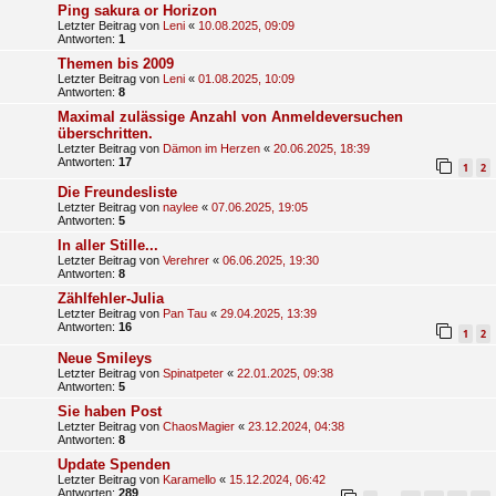
Ping sakura or Horizon
Letzter Beitrag von
Leni
«
10.08.2025, 09:09
Antworten:
1
Themen bis 2009
Letzter Beitrag von
Leni
«
01.08.2025, 10:09
Antworten:
8
Maximal zulässige Anzahl von Anmeldeversuchen
überschritten.
Letzter Beitrag von
Dämon im Herzen
«
20.06.2025, 18:39
Antworten:
17
1
2
Die Freundesliste
Letzter Beitrag von
naylee
«
07.06.2025, 19:05
Antworten:
5
In aller Stille...
Letzter Beitrag von
Verehrer
«
06.06.2025, 19:30
Antworten:
8
Zählfehler-Julia
Letzter Beitrag von
Pan Tau
«
29.04.2025, 13:39
Antworten:
16
1
2
Neue Smileys
Letzter Beitrag von
Spinatpeter
«
22.01.2025, 09:38
Antworten:
5
Sie haben Post
Letzter Beitrag von
ChaosMagier
«
23.12.2024, 04:38
Antworten:
8
Update Spenden
Letzter Beitrag von
Karamello
«
15.12.2024, 06:42
Antworten:
289