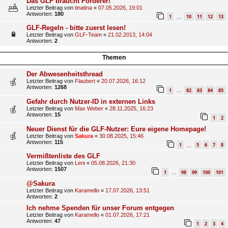
Das GLF braucht Förderer!
Letzter Beitrag von
tinatina
«
07.05.2026, 19:01
Antworten:
180
1
10
11
12
13
…
GLF-Regeln - bitte zuerst lesen!
Letzter Beitrag von
GLF-Team
«
21.02.2013, 14:04
Antworten:
2
Themen
Der Abwesenheitsthread
Letzter Beitrag von
Flaubert
«
20.07.2026, 16:12
Antworten:
1268
1
82
83
84
85
…
Gefahr durch Nutzer-ID in externen Links
Letzter Beitrag von
Max Weber
«
28.11.2025, 16:23
Antworten:
15
1
2
Neuer Dienst für die GLF-Nutzer: Eure eigene Homepage!
Letzter Beitrag von
Sakura
«
30.08.2025, 15:46
Antworten:
115
1
5
6
7
8
…
Vermißtenliste des GLF
Letzter Beitrag von
Leni
«
05.08.2026, 21:30
Antworten:
1507
1
98
99
100
101
…
@Sakura
Letzter Beitrag von
Karamello
«
17.07.2026, 13:51
Antworten:
2
Ich nehme Spenden für unser Forum entgegen
Letzter Beitrag von
Karamello
«
01.07.2026, 17:21
Antworten:
47
1
2
3
4