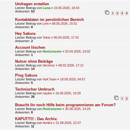
Umfragen erstellen
Letzter Beitrag von
Luna
«
10.05.2026, 18:43
Antworten:
53
1
2
3
4
Kontaktdaten im persönlichen Bereich
Letzter Beitrag von
Leni
«
08.05.2026, 15:51
Antworten:
8
Hey Sakura
Letzter Beitrag von
Yukio
«
06.04.2026, 17:41
Antworten:
2
Account löschen
Letzter Beitrag von
Horizonzero
«
02.04.2026, 14:02
Antworten:
1
Nutzer ohne Beiträge
Letzter Beitrag von
Verehrer
«
08.02.2026, 17:12
Antworten:
14
Ping Sakura
Letzter Beitrag von
VoA Team
«
18.09.2025, 04:57
Antworten:
5
Technischer Umbruch
Letzter Beitrag von
naylee
«
16.09.2025, 19:29
Antworten:
26
1
2
Braucht ihr noch Hilfe beim programmieren am Forum?
Letzter Beitrag von
Horizonzero
«
30.08.2025, 14:29
Antworten:
8
KAPUTT!!! : Das Archiv.
Letzter Beitrag von
Annika
«
21.08.2025, 22:47
Antworten:
11