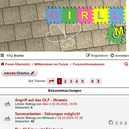
FAQ
Archiv
Registrieren
Anmelden
Foren-Übersicht
Willkommen im Forum
Foruminformationen
neues
thema
seite
1 von 8
1
2
3
4
5
8
nächste
364 Themen
…
Bekanntmachungen
Angriff auf das GLF - Hinweis
Letzter Beitrag von
Aiko
«
22.06.2026, 19:09
Antworten:
6
Serverarbeiten - Störungen möglich!
Letzter Beitrag von
Mitleser
«
18.10.2024, 07:38
Antworten:
42
1
2
3