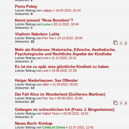
Penis Pokey
Letzter Beitrag von
calippo
«
19.03.2023, 22:44
Antworten:
9
Kennt jemand "Rose Bonobon"?
Letzter Beitrag von
Luna
«
28.12.2022, 18:44
Antworten:
2
Vladimir Nabokov: Lolita
Letzter Beitrag von
Pan Tau
«
24.12.2022, 18:00
Antworten:
22
1
2
Mehr als Kindersex: Historische, Ethische, Aesthetische,
Psychologische und Rechtliche Aspekte der Kindliebe
Letzter Beitrag von
Leni
«
11.12.2022, 10:31
Antworten:
2
Es ist nie zu spät, eine glückliche Kindheit zu haben
Letzter Beitrag von
Leni
«
19.09.2022, 07:28
Holger Niederhausen: Sex Offender
Letzter Beitrag von
ddler
«
11.09.2022, 00:00
Antworten:
14
Der Fall Alice im Wunderland (Guillermo Martínez)
Letzter Beitrag von
Pan Tau
«
06.08.2022, 20:08
Antworten:
24
1
2
Gefangen im schrecklichen Ich (Franz J. Bingenheimer)
Letzter Beitrag von
Salted Tears
«
03.08.2022, 18:02
Antworten:
3
Neues Buch: Kimbap
Letzter Beitrag von
Cirilla.of.Cintra
«
31.07.2022, 12:42