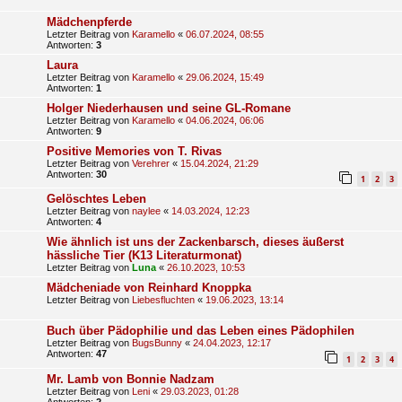
Mädchenpferde
Letzter Beitrag von
Karamello
«
06.07.2024, 08:55
Antworten:
3
Laura
Letzter Beitrag von
Karamello
«
29.06.2024, 15:49
Antworten:
1
Holger Niederhausen und seine GL-Romane
Letzter Beitrag von
Karamello
«
04.06.2024, 06:06
Antworten:
9
Positive Memories von T. Rivas
Letzter Beitrag von
Verehrer
«
15.04.2024, 21:29
Antworten:
30
1
2
3
Gelöschtes Leben
Letzter Beitrag von
naylee
«
14.03.2024, 12:23
Antworten:
4
Wie ähnlich ist uns der Zackenbarsch, dieses äußerst
hässliche Tier (K13 Literaturmonat)
Letzter Beitrag von
Luna
«
26.10.2023, 10:53
Mädcheniade von Reinhard Knoppka
Letzter Beitrag von
Liebesfluchten
«
19.06.2023, 13:14
Buch über Pädophilie und das Leben eines Pädophilen
Letzter Beitrag von
BugsBunny
«
24.04.2023, 12:17
Antworten:
47
1
2
3
4
Mr. Lamb von Bonnie Nadzam
Letzter Beitrag von
Leni
«
29.03.2023, 01:28
Antworten:
2