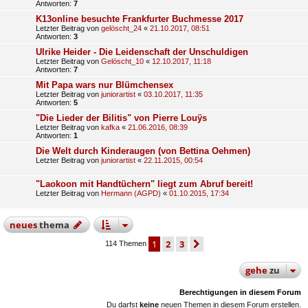
Antworten:
7
K13online besuchte Frankfurter Buchmesse 2017
Letzter Beitrag von
gelöscht_24
«
21.10.2017, 08:51
Antworten:
3
Ulrike Heider - Die Leidenschaft der Unschuldigen
Letzter Beitrag von
Gelöscht_10
«
12.10.2017, 11:18
Antworten:
7
Mit Papa wars nur Blümchensex
Letzter Beitrag von
juniorartist
«
03.10.2017, 11:35
Antworten:
5
"Die Lieder der Bilitis" von Pierre Louÿs
Letzter Beitrag von
kafka
«
21.06.2016, 08:39
Antworten:
1
Die Welt durch Kinderaugen (von Bettina Oehmen)
Letzter Beitrag von
juniorartist
«
22.11.2015, 00:54
"Laokoon mit Handtüchern" liegt zum Abruf bereit!
Letzter Beitrag von
Hermann (AGPD)
«
01.10.2015, 17:34
neues
thema
1
2
3
nächste
114 Themen
gehe
zu
Berechtigungen in diesem Forum
Du darfst
keine
neuen Themen in diesem Forum erstellen.