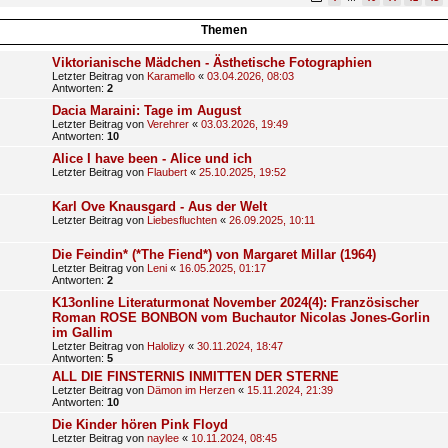
Themen
Viktorianische Mädchen - Ästhetische Fotographien
Letzter Beitrag von
Karamello
«
03.04.2026, 08:03
Antworten:
2
Dacia Maraini: Tage im August
Letzter Beitrag von
Verehrer
«
03.03.2026, 19:49
Antworten:
10
Alice I have been - Alice und ich
Letzter Beitrag von
Flaubert
«
25.10.2025, 19:52
Karl Ove Knausgard - Aus der Welt
Letzter Beitrag von
Liebesfluchten
«
26.09.2025, 10:11
Die Feindin* (*The Fiend*) von Margaret Millar (1964)
Letzter Beitrag von
Leni
«
16.05.2025, 01:17
Antworten:
2
K13online Literaturmonat November 2024(4): Französischer
Roman ROSE BONBON vom Buchautor Nicolas Jones-Gorlin
im Gallim
Letzter Beitrag von
Halolizy
«
30.11.2024, 18:47
Antworten:
5
ALL DIE FINSTERNIS INMITTEN DER STERNE
Letzter Beitrag von
Dämon im Herzen
«
15.11.2024, 21:39
Antworten:
10
Die Kinder hören Pink Floyd
Letzter Beitrag von
naylee
«
10.11.2024, 08:45