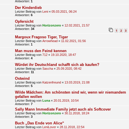
Antworten:
1
Der Kinderdieb
Letzter Beitrag von
Leni
«
05.03.2021, 06:24
Antworten:
6
Opfersicht
Letzter Beitrag von
Horizonzero
«
12.02.2021, 21:57
Antworten:
34
1
2
3
Margoux Fragoso Tiger, Tiger
Letzter Beitrag von
Arrowhead
«
11.02.2021, 01:56
Antworten:
1
Man muss den Feind kennen
Letzter Beitrag von
712
«
19.10.2020, 18:47
Antworten:
4
Würdet ihr Deutschland schafft sich ab kaufen?
Letzter Beitrag von
Sascha
«
25.09.2020, 08:42
Antworten:
11
Ostwind
Letzter Beitrag von
Katzenfreund
«
13.03.2019, 21:08
Antworten:
5
Wilde Mädchen: Am schönsten sind wir, wenn wir niemandem
gefallen wollen
Letzter Beitrag von
Luna
«
20.01.2019, 10:54
Antworten:
7
Sally Mann Immediate Family jetzt auch als Softcover
Letzter Beitrag von
Horizonzero
«
30.11.2018, 18:24
Antworten:
3
Buch „Das Ende von Alice“
Letzter Beitrag von
LeniLover
«
28.11.2018, 22:54