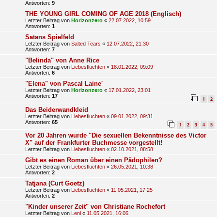
Antworten:
9
THE YOUNG GIRL COMING OF AGE 2018 (Englisch)
Letzter Beitrag von
Horizonzero
«
22.07.2022, 10:59
Antworten:
1
Satans Spielfeld
Letzter Beitrag von
Salted Tears
«
12.07.2022, 21:30
Antworten:
7
"Belinda" von Anne Rice
Letzter Beitrag von
Liebesfluchten
«
18.01.2022, 09:09
Antworten:
6
"Elena" von Pascal Laine'
Letzter Beitrag von
Horizonzero
«
17.01.2022, 23:01
Antworten:
17
1
2
Das Beiderwandkleid
Letzter Beitrag von
Liebesfluchten
«
09.01.2022, 09:31
Antworten:
65
1
2
3
4
5
Vor 20 Jahren wurde "Die sexuellen Bekenntnisse des Victor
X" auf der Frankfurter Buchmesse vorgestellt!
Letzter Beitrag von
Liebesfluchten
«
02.10.2021, 08:58
Gibt es einen Roman über einen Pädophilen?
Letzter Beitrag von
Liebesfluchten
«
26.05.2021, 10:38
Antworten:
2
Tatjana (Curt Goetz)
Letzter Beitrag von
Liebesfluchten
«
11.05.2021, 17:25
Antworten:
2
"Kinder unserer Zeit" von Christiane Rochefort
Letzter Beitrag von
Leni
«
11.05.2021, 16:06