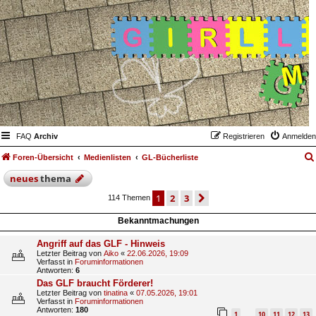
FAQ
Archiv
Registrieren
Anmelden
Foren-Übersicht
Medienlisten
GL-Bücherliste
neues
thema
1
2
3
nächste
114 Themen
Bekanntmachungen
Angriff auf das GLF - Hinweis
Letzter Beitrag von
Aiko
«
22.06.2026, 19:09
Verfasst in
Foruminformationen
Antworten:
6
Das GLF braucht Förderer!
Letzter Beitrag von
tinatina
«
07.05.2026, 19:01
Verfasst in
Foruminformationen
Antworten:
180
1
10
11
12
13
…