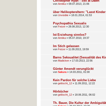
Christopher Ryan - Sex at Dawn
von
Annika
»
09.07.2013, 21:06
über Helikoptereltern: "Lasst Kinder
von
Unvisible
»
18.01.2014, 01:53
Psychopathia Sexualis
von
Fetzer
»
28.08.2013, 12:30
Ist Erziehung sinnlos?
von
Annika
»
05.07.2010, 19:37
Im Stich gelassen
von
Fetzer
»
11.09.2013, 19:59
Barns Seksualitet (Sexualität des Ki
von
Madicken
»
17.03.2013, 22:56
Günter Amendt verunglückt
von
Sakura
»
14.03.2011, 01:00
Kein Pardon für solche Liebe
von
gelöscht_12
»
11.09.2011, 12:22
Hörbücher
von
gelöscht_12
»
18.06.2011, 06:02
Th. Bauer, Die Kultur der Ambiguitä