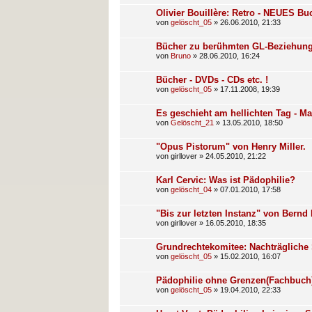
Olivier Bouillère: Retro - NEUES 
von
gelöscht_05
»
26.06.2010, 21:33
Bücher zu berühmten GL-Beziehunge
von
Bruno
»
28.06.2010, 16:24
Bücher - DVDs - CDs etc. !
von
gelöscht_05
»
17.11.2008, 19:39
Es geschieht am hellichten Tag - M
von
Gelöscht_21
»
13.05.2010, 18:50
"Opus Pistorum" von Henry Miller.
von
girllover
»
24.05.2010, 21:22
Karl Cervic: Was ist Pädophilie?
von
gelöscht_04
»
07.01.2010, 17:58
"Bis zur letzten Instanz" von Bernd 
von
girllover
»
16.05.2010, 18:35
Grundrechtekomitee: Nachträglich
von
gelöscht_05
»
15.02.2010, 16:07
Pädophilie ohne Grenzen(Fachbuch
von
gelöscht_05
»
19.04.2010, 22:33