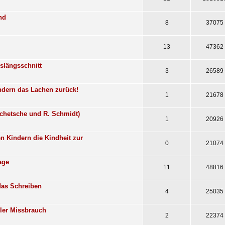
nd
8
37075
13
47362
nslängsschnitt
3
26589
ndern das Lachen zurück!
1
21678
Schetsche und R. Schmidt)
1
20926
n Kindern die Kindheit zur
0
21074
age
11
48816
das Schreiben
4
25035
ller Missbrauch
2
22374