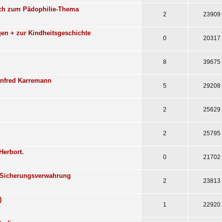
Buch zum Pädophilie-Thema
2
23909
n + zur Kindheitsgeschichte
0
20317
8
39675
anfred Karremann
5
29208
2
25629
2
25795
Herbort.
0
21702
e Sicherungsverwahrung
2
23813
)
1
22920