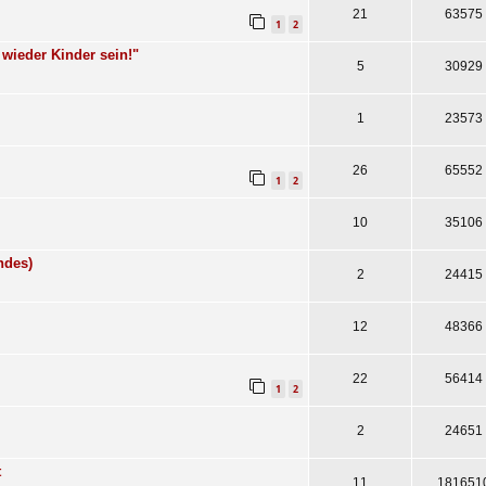
21
63575
1
2
 wieder Kinder sein!"
5
30929
1
23573
26
65552
1
2
10
35106
ndes)
2
24415
12
48366
22
56414
1
2
2
24651
t
11
181651