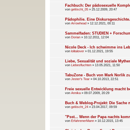
Fachbuch: Der pädosexuelle Kompl
von
gelöscht_05
»
25.12.2009, 20:47
Pädophilie. Eine Diskursgeschichte.
von
Arrowhead
»
12.12.2021, 00:11
Sammelfaden: STUDIEN + Forschun
von
Dorian
»
10.12.2011, 12:04
Nicole Deck - Ich schwimme ins Le
von
lolitalover
»
01.12.2021, 19:55
Liebe, Sexualität und soziale Mythe
von
Liebesfluchten
»
13.05.2021, 11:50
TabuZone - Buch von Mark Norlik 
von
Jester's Tear
»
04.10.2013, 22:51
Freie sexuelle Entwicklung macht b
von
Annika
»
09.07.2009, 20:29
Buch & Weblog-Projekt: Die Sache m
von
gelöscht_24
»
23.04.2017, 09:59
"Psst... Wenn der Papa nachts kom
von
ErfahrenerMann
»
10.12.2015, 13:45