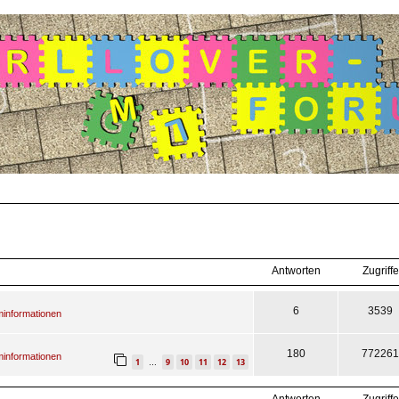
Antworten
Zugriffe
6
3539
informationen
180
772261
informationen
1
9
10
11
12
13
…