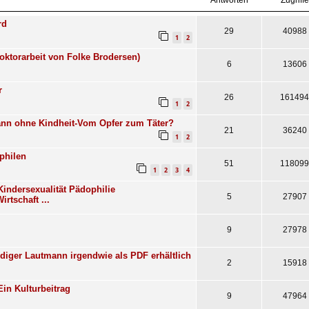
Antworten
Zugriffe
rd
29
40988
1
2
ktorarbeit von Folke Brodersen)
6
13606
r
26
161494
1
2
nn ohne Kindheit-Vom Opfer zum Täter?
21
36240
1
2
philen
51
118099
1
2
3
4
 Kindersexualität Pädophilie
5
27907
rtschaft ...
9
27978
diger Lautmann irgendwie als PDF erhältlich
2
15918
Ein Kulturbeitrag
9
47964