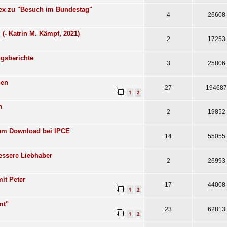
ex zu "Besuch im Bundestag"
4
26608
 (- Katrin M. Kämpf, 2021)
2
17253
gsberichte
3
25806
ben
27
194687
1
2
n
2
19852
zum Download bei IPCE
14
55055
essere Liebhaber
2
26993
it Peter
17
44008
1
2
mt"
23
62813
1
2