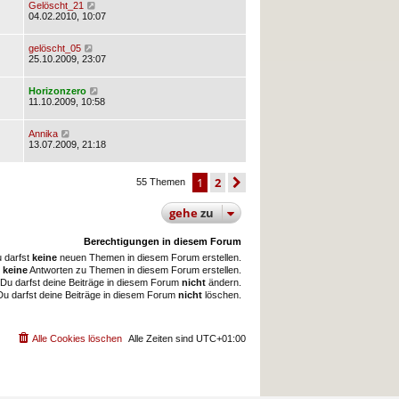
Gelöscht_21
04.02.2010, 10:07
gelöscht_05
25.10.2009, 23:07
Horizonzero
11.10.2009, 10:58
Annika
13.07.2009, 21:18
1
2
nächste
55 Themen
gehe
zu
Berechtigungen in diesem Forum
 darfst
keine
neuen Themen in diesem Forum erstellen.
t
keine
Antworten zu Themen in diesem Forum erstellen.
Du darfst deine Beiträge in diesem Forum
nicht
ändern.
Du darfst deine Beiträge in diesem Forum
nicht
löschen.
Alle Cookies löschen
Alle Zeiten sind
UTC+01:00