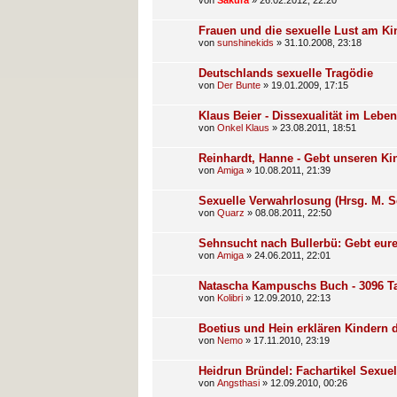
von
Sakura
»
26.02.2012, 22:20
Frauen und die sexuelle Lust am Ki
von
sunshinekids
»
31.10.2008, 23:18
Deutschlands sexuelle Tragödie
von
Der Bunte
»
19.01.2009, 17:15
Klaus Beier - Dissexualität im Lebe
von
Onkel Klaus
»
23.08.2011, 18:51
Reinhardt, Hanne - Gebt unseren Ki
von
Amiga
»
10.08.2011, 21:39
Sexuelle Verwahrlosung (Hrsg. M. 
von
Quarz
»
08.08.2011, 22:50
Sehnsucht nach Bullerbü: Gebt eure
von
Amiga
»
24.06.2011, 22:01
Natascha Kampuschs Buch - 3096 T
von
Kolibri
»
12.09.2010, 22:13
Boetius und Hein erklären Kindern 
von
Nemo
»
17.11.2010, 23:19
Heidrun Bründel: Fachartikel Sexue
von
Angsthasi
»
12.09.2010, 00:26