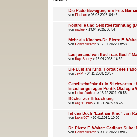
Themen
Die Pädo-Bewegung um Frits Berna
von
Flaubert
»
05.02.2026, 04:43
Kontrolle und Selbstbestimmung (Do
von
naylee
»
19.04.2025, 06:54
Mehr als Kindsex/Dr. Pierre F. Walte
von
Liebesfluchten
»
17.07.2022, 08:58
Las jemand von Euch das Buch" Ma
von
BugsBunny
»
16.04.2023, 16:32
Die Lust am Kind. Portrait des Pädo
von
JexM
»
04.11.2008, 20:37
Gesellschaftskritik in Stichworten :
Erziehungsfragen Politik Ökologie Wi
von
Liebesfluchten
»
13.12.2021, 09:56
Bücher zur Erleuchtung
von
Skyrim1488
»
11.01.2023, 00:33
Ist das Buch "Lust am Kind" von Rü
von
Lakar567
»
10.01.2023, 10:50
Dr. Pierre F. Walter: Oedipus Suite: 
von
Liebesfluchten
»
30.08.2022, 08:05