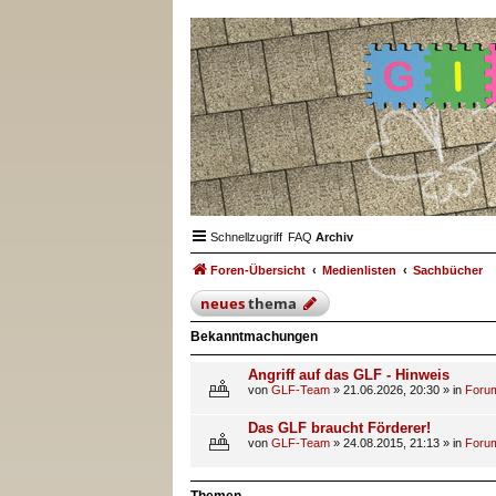
Schnellzugriff
FAQ
Archiv
Foren-Übersicht
Medienlisten
Sachbücher
neues
thema
Bekanntmachungen
Angriff auf das GLF - Hinweis
von
GLF-Team
»
21.06.2026, 20:30
» in
Forum
Das GLF braucht Förderer!
von
GLF-Team
»
24.08.2015, 21:13
» in
Forum