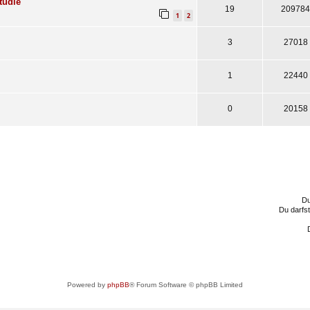
tudie
19
209784
1
2
3
27018
1
22440
0
20158
Du
Du darfs
Powered by
phpBB
® Forum Software © phpBB Limited