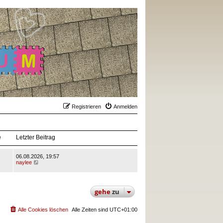
Registrieren
Anmelden
e
Letzter Beitrag
06.08.2026, 19:57
N
naylee
e
u
e
s
gehe
zu
t
e
r
Alle Cookies löschen
B
Alle Zeiten sind
UTC+01:00
e
i