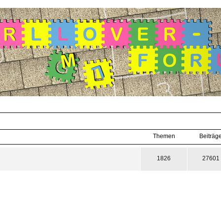
Themen
Beiträg
1826
27601
.