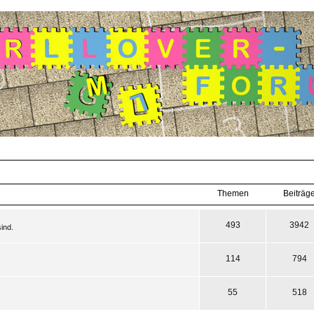
Themen
Beiträg
493
3942
ind.
114
794
55
518