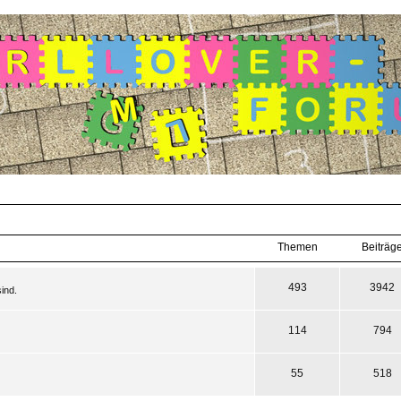
Themen
Beiträg
493
3942
ind.
114
794
55
518