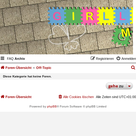
FAQ
Archiv
Registrieren
Anmelden
Foren-Übersicht
Off-Topic
Diese Kategorie hat keine Foren.
gehe
zu
Foren-Übersicht
Alle Cookies löschen
Alle Zeiten sind
UTC+01:00
Powered by
phpBB
® Forum Software © phpBB Limited