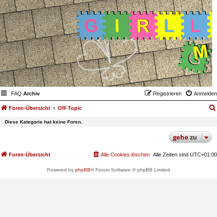
FAQ
Archiv
Registrieren
Anmelden
Foren-Übersicht
Off-Topic
Diese Kategorie hat keine Foren.
gehe
zu
Foren-Übersicht
Alle Cookies löschen
Alle Zeiten sind
UTC+01:00
Powered by
phpBB
® Forum Software © phpBB Limited