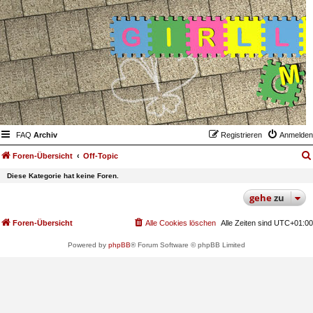
FAQ
Archiv
Registrieren
Anmelden
Foren-Übersicht
Off-Topic
Diese Kategorie hat keine Foren.
gehe
zu
Foren-Übersicht
Alle Cookies löschen
Alle Zeiten sind
UTC+01:00
Powered by
phpBB
® Forum Software © phpBB Limited