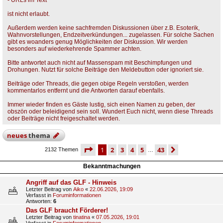
- URLs im Text
ist nicht erlaubt.
Außerdem werden keine sachfremden Diskussionen über z.B. Esoterik,
Wahnvorstellungen, Endzeitverkündungen... zugelassen. Für solche Sachen
gibt es woanders genug Möglichkeiten der Diskussion. Wir werden
besonders auf wiederkehrende Spammer achten.
Bitte antwortet auch nicht auf Massenspam mit Beschimpfungen und
Drohungen. Nutzt für solche Beiträge den Meldebutton oder ignoriert sie.
Beiträge oder Threads, die gegen obige Regeln verstoßen, werden
kommentarlos entfernt und die Antworten darauf ebenfalls.
Immer wieder finden es Gäste lustig, sich einen Namen zu geben, der
obszön oder beleidigend sein soll. Wundert Euch nicht, wenn diese Threads
oder Beiträge nicht freigeschaltet werden.
neues
thema
seite
1 von 43
1
2
3
4
5
43
nächste
2132 Themen
…
Bekanntmachungen
Angriff auf das GLF - Hinweis
Letzter Beitrag von
Aiko
«
22.06.2026, 19:09
Verfasst in
Foruminformationen
Antworten:
6
Das GLF braucht Förderer!
Letzter Beitrag von
tinatina
«
07.05.2026, 19:01