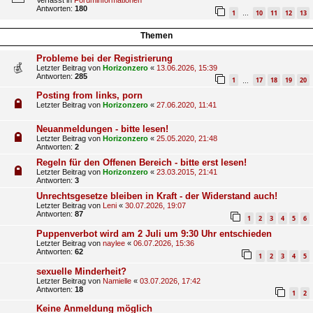
Verfasst in
Foruminformationen
Antworten:
180
1
10
11
12
13
…
Themen
Probleme bei der Registrierung
Letzter Beitrag von
Horizonzero
«
13.06.2026, 15:39
Antworten:
285
1
17
18
19
20
…
Posting from links, porn
Letzter Beitrag von
Horizonzero
«
27.06.2020, 11:41
Neuanmeldungen - bitte lesen!
Letzter Beitrag von
Horizonzero
«
25.05.2020, 21:48
Antworten:
2
Regeln für den Offenen Bereich - bitte erst lesen!
Letzter Beitrag von
Horizonzero
«
23.03.2015, 21:41
Antworten:
3
Unrechtsgesetze bleiben in Kraft - der Widerstand auch!
Letzter Beitrag von
Leni
«
30.07.2026, 19:07
Antworten:
87
1
2
3
4
5
6
Puppenverbot wird am 2 Juli um 9:30 Uhr entschieden
Letzter Beitrag von
naylee
«
06.07.2026, 15:36
Antworten:
62
1
2
3
4
5
sexuelle Minderheit?
Letzter Beitrag von
Namielle
«
03.07.2026, 17:42
Antworten:
18
1
2
Keine Anmeldung möglich