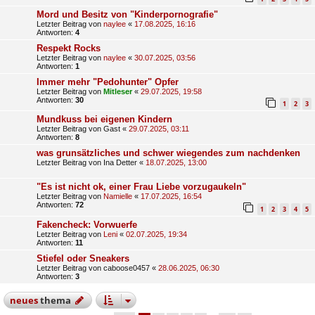
Mord und Besitz von "Kinderpornografie"
Letzter Beitrag von
naylee
«
17.08.2025, 16:16
Antworten:
4
Respekt Rocks
Letzter Beitrag von
naylee
«
30.07.2025, 03:56
Antworten:
1
Immer mehr "Pedohunter" Opfer
Letzter Beitrag von
Mitleser
«
29.07.2025, 19:58
Antworten:
30
1
2
3
Mundkuss bei eigenen Kindern
Letzter Beitrag von
Gast
«
29.07.2025, 03:11
Antworten:
8
was grunsätzliches und schwer wiegendes zum nachdenken
Letzter Beitrag von
Ina Detter
«
18.07.2025, 13:00
"Es ist nicht ok, einer Frau Liebe vorzugaukeln"
Letzter Beitrag von
Namielle
«
17.07.2025, 16:54
Antworten:
72
1
2
3
4
5
Fakencheck: Vorwuerfe
Letzter Beitrag von
Leni
«
02.07.2025, 19:34
Antworten:
11
Stiefel oder Sneakers
Letzter Beitrag von
caboose0457
«
28.06.2025, 06:30
Antworten:
3
neues
thema