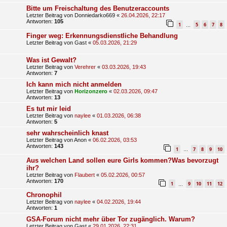
Bitte um Freischaltung des Benutzeraccounts
Letzter Beitrag von
Donniedarko669
«
26.04.2026, 22:17
Antworten:
105
1
5
6
7
8
…
Finger weg: Erkennungsdienstliche Behandlung
Letzter Beitrag von
Gast
«
05.03.2026, 21:29
Was ist Gewalt?
Letzter Beitrag von
Verehrer
«
03.03.2026, 19:43
Antworten:
7
Ich kann mich nicht anmelden
Letzter Beitrag von
Horizonzero
«
02.03.2026, 09:47
Antworten:
13
Es tut mir leid
Letzter Beitrag von
naylee
«
01.03.2026, 06:38
Antworten:
5
sehr wahrscheinlich knast
Letzter Beitrag von
Anon
«
06.02.2026, 03:53
Antworten:
143
1
7
8
9
10
…
Aus welchen Land sollen eure Girls kommen?Was bevorzugt
ihr?
Letzter Beitrag von
Flaubert
«
05.02.2026, 00:57
Antworten:
170
1
9
10
11
12
…
Chronophil
Letzter Beitrag von
naylee
«
04.02.2026, 19:44
Antworten:
1
GSA-Forum nicht mehr über Tor zugänglich. Warum?
Letzter Beitrag von
Gast
«
29.01.2026, 22:31