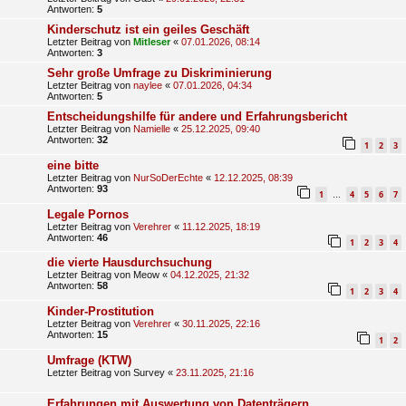
Antworten:
5
Kinderschutz ist ein geiles Geschäft
Letzter Beitrag von
Mitleser
«
07.01.2026, 08:14
Antworten:
3
Sehr große Umfrage zu Diskriminierung
Letzter Beitrag von
naylee
«
07.01.2026, 04:34
Antworten:
5
Entscheidungshilfe für andere und Erfahrungsbericht
Letzter Beitrag von
Namielle
«
25.12.2025, 09:40
Antworten:
32
1
2
3
eine bitte
Letzter Beitrag von
NurSoDerEchte
«
12.12.2025, 08:39
Antworten:
93
1
4
5
6
7
…
Legale Pornos
Letzter Beitrag von
Verehrer
«
11.12.2025, 18:19
Antworten:
46
1
2
3
4
die vierte Hausdurchsuchung
Letzter Beitrag von
Meow
«
04.12.2025, 21:32
Antworten:
58
1
2
3
4
Kinder-Prostitution
Letzter Beitrag von
Verehrer
«
30.11.2025, 22:16
Antworten:
15
1
2
Umfrage (KTW)
Letzter Beitrag von
Survey
«
23.11.2025, 21:16
Erfahrungen mit Auswertung von Datenträgern