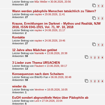
Letzter Beitrag von
Max Weber
«
30.06.2026, 20:56
Antworten:
23
1
2
Wann werden pädophile Menschen tatsächlich zu Tätern?
Letzter Beitrag von
naylee
«
29.06.2026, 11:41
Antworten:
27
1
2
Krause, Ermittlungen im Darknet – Mythos und Realität, NJW
2018, ISSN 0341-1915, Vol. 71, Nº. 10, 2018
Letzter Beitrag von
naylee
«
24.06.2026, 21:17
Antworten:
2
Kontakte
Letzter Beitrag von
naylee
«
24.06.2026, 19:46
Antworten:
27
1
2
12 Jahre altes Mädchen getötet
Letzter Beitrag von
Namielle
«
13.06.2026, 20:38
Antworten:
59
1
2
3
4
3 Lieder zum Thema URSACHEN
Letzter Beitrag von
Flaubert
«
13.06.2026, 00:17
Antworten:
13
Konsequenzen nach dem Scheitern
Letzter Beitrag von
BVerfG-Fan
«
06.06.2026, 00:48
Antworten:
59
1
2
3
4
wieder da
Letzter Beitrag von
Verehrer
«
18.05.2026, 16:05
Antworten:
1
EuGH sondert abgrundtiefe Hetze über Pädophile ab
Letzter Beitrag von
Leni
«
27.04.2026, 15:04
Antworten:
6