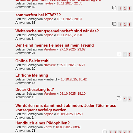
Letzter Beitrag von
naylee
«
18.11.2025, 22:33
Antworten:
39
1
2
3
sommerfest bei KTW???
Letzter Beitrag von
naylee
«
16.11.2025, 20:37
Antworten:
35
1
2
3
Weltanschauungsgemeinschaft sind wir das?
Letzter Beitrag von
naylee
«
11.11.2025, 20:50
Antworten:
3
Der Feind meines Feindes ist mein Freund
Letzter Beitrag von
Verehrer
«
27.10.2025, 23:07
Antworten:
24
1
2
Online Beichtstuhl
Letzter Beitrag von
Namielle
«
25.10.2025, 16:27
Antworten:
10
Ehrliche Meinung
Letzter Beitrag von
Flaubert1
«
10.10.2025, 18:42
Antworten:
13
Dieter Gieseking tot?
Letzter Beitrag von
Verehrer
«
03.10.2025, 18:10
Antworten:
15
1
2
Wir dürfen uns damit nicht abfinden. Jeder Täter muss
konsequent verfolgt werden
Letzter Beitrag von
naylee
«
19.09.2025, 06:59
Antworten:
1
Handbuch eines Pädophilen?
Letzter Beitrag von
Zärtel
«
18.09.2025, 08:48
Antworten:
71
1
2
3
4
5