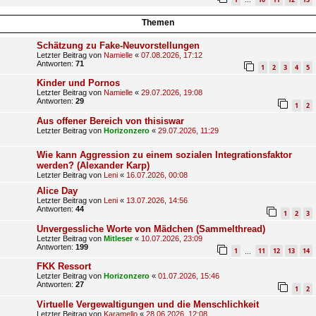
…
Themen
Schätzung zu Fake-Neuvorstellungen
Letzter Beitrag von
Namielle
«
07.08.2026, 17:12
Antworten:
71
1
2
3
4
5
Kinder und Pornos
Letzter Beitrag von
Namielle
«
29.07.2026, 19:08
Antworten:
29
1
2
Aus offener Bereich von thisiswar
Letzter Beitrag von
Horizonzero
«
29.07.2026, 11:29
Wie kann Aggression zu einem sozialen Integrationsfaktor
werden? (Alexander Karp)
Letzter Beitrag von
Leni
«
16.07.2026, 00:08
Alice Day
Letzter Beitrag von
Leni
«
13.07.2026, 14:56
Antworten:
44
1
2
3
Unvergessliche Worte von Mädchen (Sammelthread)
Letzter Beitrag von
Mitleser
«
10.07.2026, 23:09
Antworten:
199
1
11
12
13
14
…
FKK Ressort
Letzter Beitrag von
Horizonzero
«
01.07.2026, 15:46
Antworten:
27
1
2
Virtuelle Vergewaltigungen und die Menschlichkeit
Letzter Beitrag von
Karamello
«
28.06.2026, 12:08