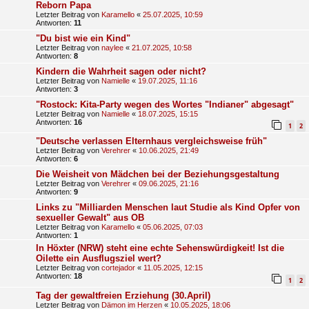
Reborn Papa
Letzter Beitrag von
Karamello
«
25.07.2025, 10:59
Antworten:
11
"Du bist wie ein Kind"
Letzter Beitrag von
naylee
«
21.07.2025, 10:58
Antworten:
8
Kindern die Wahrheit sagen oder nicht?
Letzter Beitrag von
Namielle
«
19.07.2025, 11:16
Antworten:
3
"Rostock: Kita-Party wegen des Wortes "Indianer" abgesagt"
Letzter Beitrag von
Namielle
«
18.07.2025, 15:15
Antworten:
16
1
2
"Deutsche verlassen Elternhaus vergleichsweise früh"
Letzter Beitrag von
Verehrer
«
10.06.2025, 21:49
Antworten:
6
Die Weisheit von Mädchen bei der Beziehungsgestaltung
Letzter Beitrag von
Verehrer
«
09.06.2025, 21:16
Antworten:
9
Links zu "Milliarden Menschen laut Studie als Kind Opfer von
sexueller Gewalt" aus OB
Letzter Beitrag von
Karamello
«
05.06.2025, 07:03
Antworten:
1
In Höxter (NRW) steht eine echte Sehenswürdigkeit! Ist die
Oilette ein Ausflugsziel wert?
Letzter Beitrag von
cortejador
«
11.05.2025, 12:15
Antworten:
18
1
2
Tag der gewaltfreien Erziehung (30.April)
Letzter Beitrag von
Dämon im Herzen
«
10.05.2025, 18:06