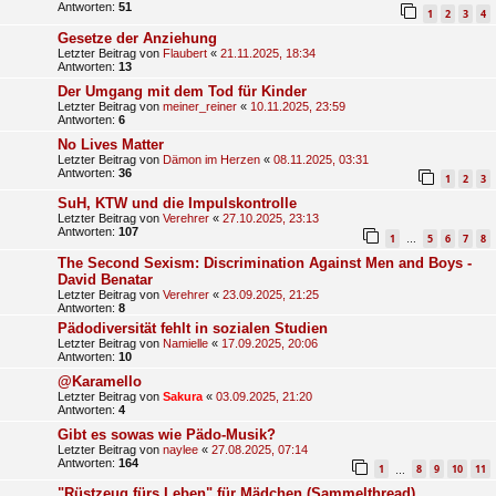
Antworten:
51
1
2
3
4
Gesetze der Anziehung
Letzter Beitrag von
Flaubert
«
21.11.2025, 18:34
Antworten:
13
Der Umgang mit dem Tod für Kinder
Letzter Beitrag von
meiner_reiner
«
10.11.2025, 23:59
Antworten:
6
No Lives Matter
Letzter Beitrag von
Dämon im Herzen
«
08.11.2025, 03:31
Antworten:
36
1
2
3
SuH, KTW und die Impulskontrolle
Letzter Beitrag von
Verehrer
«
27.10.2025, 23:13
Antworten:
107
1
5
6
7
8
…
The Second Sexism: Discrimination Against Men and Boys -
David Benatar
Letzter Beitrag von
Verehrer
«
23.09.2025, 21:25
Antworten:
8
Pädodiversität fehlt in sozialen Studien
Letzter Beitrag von
Namielle
«
17.09.2025, 20:06
Antworten:
10
@Karamello
Letzter Beitrag von
Sakura
«
03.09.2025, 21:20
Antworten:
4
Gibt es sowas wie Pädo-Musik?
Letzter Beitrag von
naylee
«
27.08.2025, 07:14
Antworten:
164
1
8
9
10
11
…
"Rüstzeug fürs Leben" für Mädchen (Sammelthread)