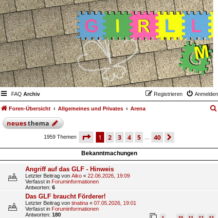
FAQ
Archiv
Registrieren
Anmelden
Foren-Übersicht
Allgemeines und Privates
Arena
neues
thema
seite
1 von 40
1
2
3
4
5
40
nächste
1959 Themen
…
Bekanntmachungen
Angriff auf das GLF - Hinweis
Letzter Beitrag von
Aiko
«
22.06.2026, 19:09
Verfasst in
Foruminformationen
Antworten:
6
Das GLF braucht Förderer!
Letzter Beitrag von
tinatina
«
07.05.2026, 19:01
Verfasst in
Foruminformationen
Antworten:
180
1
10
11
12
13