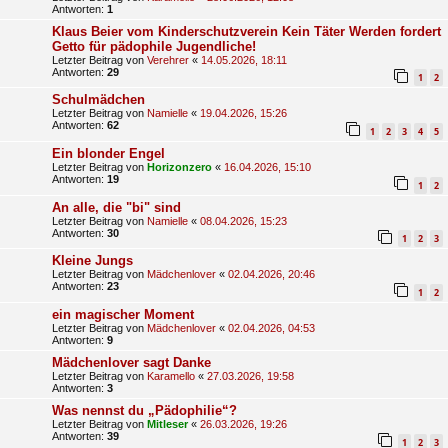
Antworten:
1
Klaus Beier vom Kinderschutzverein Kein Täter Werden fordert
Getto für pädophile Jugendliche!
Letzter Beitrag von
Verehrer
«
14.05.2026, 18:11
Antworten:
29
1
2
Schulmädchen
Letzter Beitrag von
Namielle
«
19.04.2026, 15:26
Antworten:
62
1
2
3
4
5
Ein blonder Engel
Letzter Beitrag von
Horizonzero
«
16.04.2026, 15:10
Antworten:
19
1
2
An alle, die "bi" sind
Letzter Beitrag von
Namielle
«
08.04.2026, 15:23
Antworten:
30
1
2
3
Kleine Jungs
Letzter Beitrag von
Mädchenlover
«
02.04.2026, 20:46
Antworten:
23
1
2
ein magischer Moment
Letzter Beitrag von
Mädchenlover
«
02.04.2026, 04:53
Antworten:
9
Mädchenlover sagt Danke
Letzter Beitrag von
Karamello
«
27.03.2026, 19:58
Antworten:
3
Was nennst du „Pädophilie“?
Letzter Beitrag von
Mitleser
«
26.03.2026, 19:26
Antworten:
39
1
2
3