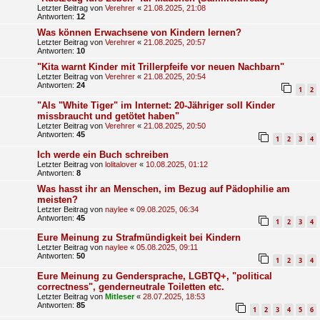
Letzter Beitrag von
Verehrer
«
21.08.2025, 21:08
Antworten:
12
Was können Erwachsene von Kindern lernen?
Letzter Beitrag von
Verehrer
«
21.08.2025, 20:57
Antworten:
10
"Kita warnt Kinder mit Trillerpfeife vor neuen Nachbarn"
Letzter Beitrag von
Verehrer
«
21.08.2025, 20:54
Antworten:
24
1
2
"Als "White Tiger" im Internet: 20-Jähriger soll Kinder
missbraucht und getötet haben"
Letzter Beitrag von
Verehrer
«
21.08.2025, 20:50
Antworten:
45
1
2
3
4
Ich werde ein Buch schreiben
Letzter Beitrag von
lolitalover
«
10.08.2025, 01:12
Antworten:
8
Was hasst ihr an Menschen, im Bezug auf Pädophilie am
meisten?
Letzter Beitrag von
naylee
«
09.08.2025, 06:34
Antworten:
45
1
2
3
4
Eure Meinung zu Strafmündigkeit bei Kindern
Letzter Beitrag von
naylee
«
05.08.2025, 09:11
Antworten:
50
1
2
3
4
Eure Meinung zu Gendersprache, LGBTQ+, "political
correctness", genderneutrale Toiletten etc.
Letzter Beitrag von
Mitleser
«
28.07.2025, 18:53
Antworten:
85
1
2
3
4
5
6