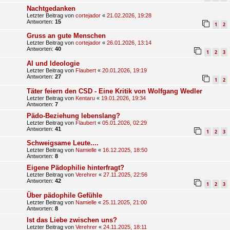
Nachtgedanken
Letzter Beitrag von
cortejador
«
21.02.2026, 19:28
Antworten:
15
1
2
Gruss an gute Menschen
Letzter Beitrag von
cortejador
«
26.01.2026, 13:14
Antworten:
40
1
2
3
AI und Ideologie
Letzter Beitrag von
Flaubert
«
20.01.2026, 19:19
Antworten:
27
1
2
Täter feiern den CSD - Eine Kritik von Wolfgang Wedler
Letzter Beitrag von
Kentaru
«
19.01.2026, 19:34
Antworten:
7
Pädo-Beziehung lebenslang?
Letzter Beitrag von
Flaubert
«
05.01.2026, 02:29
Antworten:
41
1
2
3
Schweigsame Leute....
Letzter Beitrag von
Namielle
«
16.12.2025, 18:50
Antworten:
8
Eigene Pädophilie hinterfragt?
Letzter Beitrag von
Verehrer
«
27.11.2025, 22:56
Antworten:
42
1
2
3
Über pädophile Gefühle
Letzter Beitrag von
Namielle
«
25.11.2025, 21:00
Antworten:
8
Ist das Liebe zwischen uns?
Letzter Beitrag von
Verehrer
«
24.11.2025, 18:11