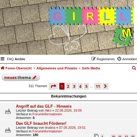
FAQ
Archiv
Registrieren
Anmelden
Foren-Übersicht
Allgemeines und Privates
Girls Media
neues
thema
seite
1 von 11
1
2
3
4
5
11
nächste
511 Themen
…
Bekanntmachungen
Angriff auf das GLF - Hinweis
Letzter Beitrag von
Aiko
«
22.06.2026, 19:09
Verfasst in
Foruminformationen
Antworten:
6
Das GLF braucht Förderer!
Letzter Beitrag von
tinatina
«
07.05.2026, 19:01
Verfasst in
Foruminformationen
Antworten:
180
1
10
11
12
13