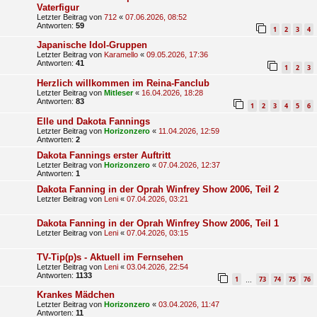
Vaterfigur
Letzter Beitrag von
712
«
07.06.2026, 08:52
Antworten:
59
1
2
3
4
Japanische Idol-Gruppen
Letzter Beitrag von
Karamello
«
09.05.2026, 17:36
Antworten:
41
1
2
3
Herzlich willkommen im Reina-Fanclub
Letzter Beitrag von
Mitleser
«
16.04.2026, 18:28
Antworten:
83
1
2
3
4
5
6
Elle und Dakota Fannings
Letzter Beitrag von
Horizonzero
«
11.04.2026, 12:59
Antworten:
2
Dakota Fannings erster Auftritt
Letzter Beitrag von
Horizonzero
«
07.04.2026, 12:37
Antworten:
1
Dakota Fanning in der Oprah Winfrey Show 2006, Teil 2
Letzter Beitrag von
Leni
«
07.04.2026, 03:21
Dakota Fanning in der Oprah Winfrey Show 2006, Teil 1
Letzter Beitrag von
Leni
«
07.04.2026, 03:15
TV-Tip(p)s - Aktuell im Fernsehen
Letzter Beitrag von
Leni
«
03.04.2026, 22:54
Antworten:
1133
1
73
74
75
76
…
Krankes Mädchen
Letzter Beitrag von
Horizonzero
«
03.04.2026, 11:47
Antworten:
11