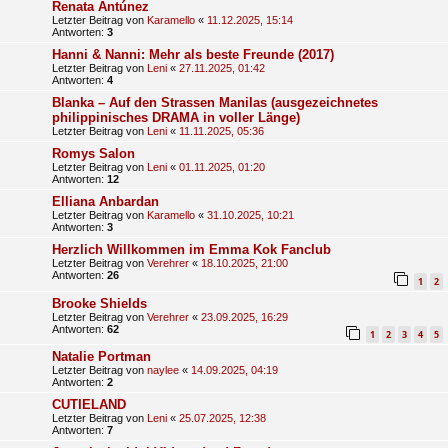
Renata Antúnez
Letzter Beitrag von
Karamello
«
11.12.2025, 15:14
Antworten:
3
Hanni & Nanni: Mehr als beste Freunde (2017)
Letzter Beitrag von
Leni
«
27.11.2025, 01:42
Antworten:
4
Blanka – Auf den Strassen Manilas (ausgezeichnetes
philippinisches DRAMA in voller Länge)
Letzter Beitrag von
Leni
«
11.11.2025, 05:36
Romys Salon
Letzter Beitrag von
Leni
«
01.11.2025, 01:20
Antworten:
12
Elliana Anbardan
Letzter Beitrag von
Karamello
«
31.10.2025, 10:21
Antworten:
3
Herzlich Willkommen im Emma Kok Fanclub
Letzter Beitrag von
Verehrer
«
18.10.2025, 21:00
Antworten:
26
1
2
Brooke Shields
Letzter Beitrag von
Verehrer
«
23.09.2025, 16:29
Antworten:
62
1
2
3
4
5
Natalie Portman
Letzter Beitrag von
naylee
«
14.09.2025, 04:19
Antworten:
2
CUTIELAND
Letzter Beitrag von
Leni
«
25.07.2025, 12:38
Antworten:
7