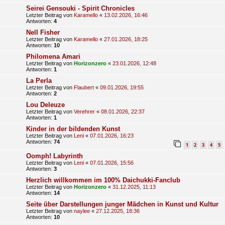
Seirei Gensouki - Spirit Chronicles
Letzter Beitrag von
Karamello
«
13.02.2026, 16:46
Antworten:
4
Nell Fisher
Letzter Beitrag von
Karamello
«
27.01.2026, 18:25
Antworten:
10
Philomena Amari
Letzter Beitrag von
Horizonzero
«
23.01.2026, 12:48
Antworten:
1
La Perla
Letzter Beitrag von
Flaubert
«
09.01.2026, 19:55
Antworten:
2
Lou Deleuze
Letzter Beitrag von
Verehrer
«
08.01.2026, 22:37
Antworten:
1
Kinder in der bildenden Kunst
Letzter Beitrag von
Leni
«
07.01.2026, 16:23
Antworten:
74
1
2
3
4
5
Oomph! Labyrinth
Letzter Beitrag von
Leni
«
07.01.2026, 15:56
Antworten:
3
Herzlich willkommen im 100% Daichukki-Fanclub
Letzter Beitrag von
Horizonzero
«
31.12.2025, 11:13
Antworten:
14
Seite über Darstellungen junger Mädchen in Kunst und Kultur
Letzter Beitrag von
naylee
«
27.12.2025, 18:36
Antworten:
10