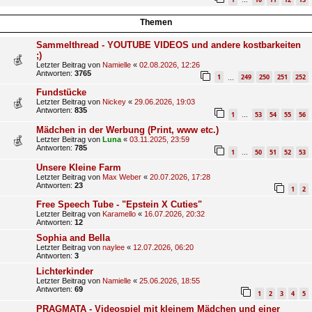
…
Themen
Sammelthread - YOUTUBE VIDEOS und andere kostbarkeiten
;)
Letzter Beitrag von
Namielle
«
02.08.2026, 12:26
Antworten:
3765
1
249
250
251
252
…
Fundstücke
Letzter Beitrag von
Nickey
«
29.06.2026, 19:03
Antworten:
835
1
53
54
55
56
…
Mädchen in der Werbung (Print, www etc.)
Letzter Beitrag von
Luna
«
03.11.2025, 23:59
Antworten:
785
1
50
51
52
53
…
Unsere Kleine Farm
Letzter Beitrag von
Max Weber
«
20.07.2026, 17:28
Antworten:
23
1
2
Free Speech Tube - "Epstein X Cuties"
Letzter Beitrag von
Karamello
«
16.07.2026, 20:32
Antworten:
12
Sophia and Bella
Letzter Beitrag von
naylee
«
12.07.2026, 06:20
Antworten:
3
Lichterkinder
Letzter Beitrag von
Namielle
«
25.06.2026, 18:55
Antworten:
69
1
2
3
4
5
PRAGMATA - Videospiel mit kleinem Mädchen und einer