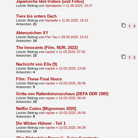
Japanische Idol-Videos (und Fotos)
Letzter Beitrag von
Spinatpeter
«
11.06.2025, 19:27
Tiere bis unters Dach
Letzter Beitrag von
Namielle
«
11.05.2025, 18:15
Antworten:
21
1
2
Aktenzeichen XY
Letzter Beitrag von
Pan Tau
«
29.04.2025, 14:22
Antworten:
14
The Innocents (Film, NOR, 2022)
Letzter Beitrag von
naylee
«
11.03.2025, 07:42
Antworten:
15
1
2
Nachricht von Ella (9)
Letzter Beitrag von
naylee
«
10.03.2025, 13:00
Antworten:
4
Film: These Final Hours
Letzter Beitrag von
naylee
«
10.03.2025, 06:46
Antworten:
9
Gritta von Rattenbeiunszuhaus (DEFA DDR 1985)
Letzter Beitrag von
naylee
«
10.03.2025, 06:44
Antworten:
10
Netflix Cuties [Mignonnes 2020]
Letzter Beitrag von
naylee
«
10.03.2025, 06:40
Antworten:
8
Die Wilden Hühner - Teil 1
Letzter Beitrag von
naylee
«
10.03.2025, 06:39
Antworten:
14