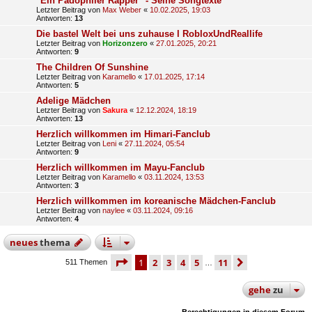
"Ein Pädophiler Rapper" - Seine Songtexte
Letzter Beitrag von
Max Weber
«
10.02.2025, 19:03
Antworten:
13
Die bastel Welt bei uns zuhause l RobloxUndReallife
Letzter Beitrag von
Horizonzero
«
27.01.2025, 20:21
Antworten:
9
The Children Of Sunshine
Letzter Beitrag von
Karamello
«
17.01.2025, 17:14
Antworten:
5
Adelige Mädchen
Letzter Beitrag von
Sakura
«
12.12.2024, 18:19
Antworten:
13
Herzlich willkommen im Himari-Fanclub
Letzter Beitrag von
Leni
«
27.11.2024, 05:54
Antworten:
9
Herzlich willkommen im Mayu-Fanclub
Letzter Beitrag von
Karamello
«
03.11.2024, 13:53
Antworten:
3
Herzlich willkommen im koreanische Mädchen-Fanclub
Letzter Beitrag von
naylee
«
03.11.2024, 09:16
Antworten:
4
neues
thema
seite
1 von 11
1
2
3
4
5
11
nächste
511 Themen
…
gehe
zu
Berechtigungen in diesem Forum