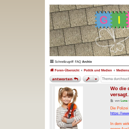
Schnellzugriff
FAQ
Archiv
Foren-Übersicht
Politik und Medien
Mediens
antworten
Wo die d
versagt.
B
von
Luna
e
i
Die Polizei
t
https://w
r
a
g
In dem wirk
gegen Auslä