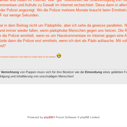
mmentare und Aufrufe zu Gewalt im Internet recherchiert. Diese dann in allen
 der Polizei angezeigt. Wo die Polizei mehrere Monate braucht beim Ermitteln
F nur wenige Sekunden.
r in dem Beitrag nicht um Pädophilie, aber ich sehe da gewisse parallelen. 
und immer wieder fallen, wenn pädophobe Menschen gegen uns hetzen. Die Rec
e die Polizei ermittelt, wenn es um Hasskommentare im Internet gegen ein
ürde dann die Polizei erst ermitteln, wenn ich dort als Pädo auftauche. Mit 
ind?
en kleinen Espresso? Die Stelle im Video fand ich am besten.
e
Vernichtung
von Puppen muss sich für ihre Besitzer wie die
Ermordung
eines geliebten F
rfolgung und Inhaftierung von unschuldigen Menschen!
Powered by
phpBB
® Forum Software © phpBB Limited