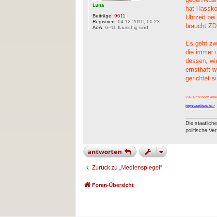
Luna
hat Hassko
Beiträge:
9611
Uhrzeit bei
Registriert:
04.12.2010, 00:23
braucht ZD
AoA:
6~11 flauschig sind!
Es geht zwa
die immer 
dessen, wi
ernsthaft w
gerichtet s
Vielleicht noch ein
https://tatütata.fail/
Die staatlich
politische Ve
antworten
Zurück zu „Medienspiegel“
Foren-Übersicht