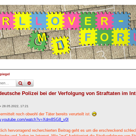
piegel
suche
erweiterte
suche
eutsche Polizei bei der Verfolgung von Straftaten im Int
»
28.05.2022, 17:21
 ermittelt noch obwohl der Täter bereits verurteilt ist.
ww.youtube.com/watch?v=Xdm8SG8_v0I
lich hervorragend recherchierten Beitrag geht es um die erschreckend schlech
nder und Juden im Internet. Wie "gut" funktioniert die Strafverfolgung von S