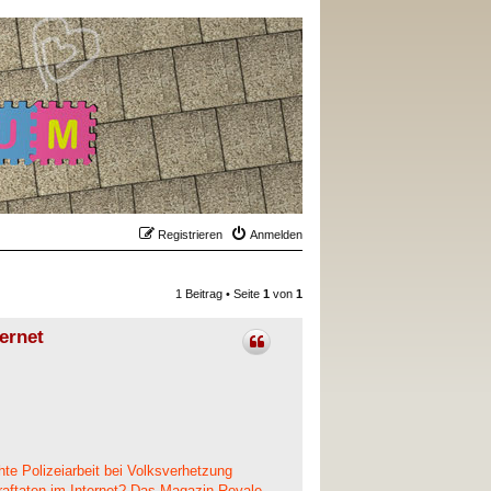
Registrieren
Anmelden
1 Beitrag • Seite
1
von
1
ernet
te Polizeiarbeit bei Volksverhetzung
traftaten im Internet? Das Magazin Royale