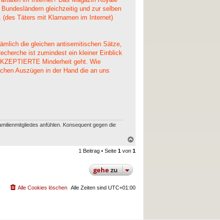
 Bundesländern gleichzeitig und zur selben
, (des Täters mit Klarnamen im Internet)
Nämlich die gleichen antisemitischen Sätze,
herche ist zumindest ein kleiner Einblick
e AKZEPTIERTE Minderheit geht. Wie
solchen Auszügen in der Hand die an uns
amilienmitgliedes anfühlen. Konsequent gegen die
N
a
1 Beitrag • Seite
1
von
1
c
h
o
gehe
zu
b
e
n
Alle Cookies löschen
Alle Zeiten sind
UTC+01:00