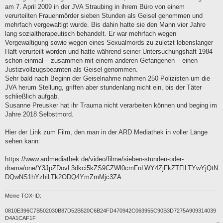
g
am 7. April 2009 in der JVA Straubing in ihrem Büro von einem
verurteilten Frauenmörder sieben Stunden als Geisel genommen und
mehrfach vergewaltigt wurde. Bis dahin hatte sie den Mann vier Jahre
lang sozialtherapeutisch behandelt. Er war mehrfach wegen
Vergewaltigung sowie wegen eines Sexualmords zu zuletzt lebenslanger
Haft verurteilt worden und hatte während seiner Untersuchungshaft 1984
schon einmal – zusammen mit einem anderen Gefangenen – einen
Justizvollzugsbeamten als Geisel genommen.
Sehr bald nach Beginn der Geiselnahme nahmen 250 Polizisten um die
JVA herum Stellung, griffen aber stundenlang nicht ein, bis der Täter
schließlich aufgab.
Susanne Preusker hat ihr Trauma nicht verarbeiten können und beging im
Jahre 2018 Selbstmord.
Hier der Link zum Film, den man in der ARD Mediathek in voller Länge
sehen kann:
https://www.ardmediathek.de/video/filme/sieben-stunden-oder-
drama/one/Y3JpZDovL3dkci5kZS9CZWl0cmFnLWY4ZjFkZTFlLTYwYjQtN
DQwNS1hYzhiLTk2ODQ4YmZmMjc3ZA
Meine TOX-ID:
0810E396C7B502030B87D52B520C6B24FD470942C063955C90B3D7275A909314039
D4A1CAF1F