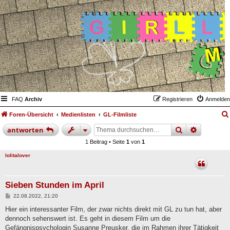
FAQ
Archiv
Registrieren
Anmelden
Foren-Übersicht
Medienlisten
GL-Filmliste
suche
erweiter
antworten
1 Beitrag • Seite
1
von
1
lolitalover
Sieben Stunden im April
B
22.08.2022, 21:20
e
i
Hier ein interessanter Film, der zwar nichts direkt mit GL zu tun hat, aber
t
dennoch sehenswert ist. Es geht in diesem Film um die
r
a
Gefängnispsychologin Susanne Preusker, die im Rahmen ihrer Tätigkeit