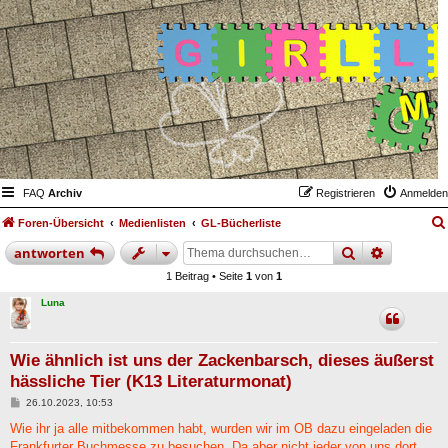
FAQ
Archiv
Registrieren
Anmelden
Foren-Übersicht
Medienlisten
GL-Bücherliste
suche
erweiter
antworten
1 Beitrag • Seite
1
von
1
Luna
Wie ähnlich ist uns der Zackenbarsch, dieses äußerst
hässliche Tier (K13 Literaturmonat)
B
26.10.2023, 10:53
e
i
Wie ihr ja alle mitbekommen habt, wurden wir im OB dazu eingeladen die
t
Frankfurter Buchmesse zu besuchen. Da aber nicht jeder von uns dort