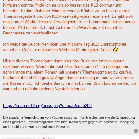
r
a
hinfahren konnte, finde ich es um so besser das K13 dort war und
g
berichtet. In den nächsten Wochen werden Bücher zu und mit unserem
Thema vorgestellt und von K13-Forenmitgliedern rezensiert. Es gibt wohl
einige neue Werke die viele Lesebegeisterte im Forum auch interessieren
könnte. K13 unterstützt auch Autoren ihre Werke bis zur nächsten
Buchmesse zu veröffentlichen.
Ich werde die Bücher verlinken und mit dem Tag „K13 Literaturmonat“
versehen. Quasi, ein bisschen Werbung für die ganze Arbeit.
Hier in diesem Thread kann dann über das Buch von Anita Augustin
diskutiert werden. Werdet ihr euch das Buch kaufen? Ich überlege mir
schon lange mal einen Roman mit unserem Themenkomplex zu kaufen.
Ich habe aber ehrlich gesagt Angst das es einseitig ist und wir wie immer
die Bösen sind... Ich denke das ich mir schon ein Buch kaufen werde. Ich
warte aber noch die anderen Vorstellungen ab.
https://krumme13.org/news.php?s=read&id=5283
Die staatliche
Vernichtung
von Puppen muss sich für ihre Besitzer wie die
Ermordung
eines geliebten Familienmitgliedes anfühlen. Konsequent gegen die politische Verfolgung
und Inhaftierung von unschuldigen Menschen!