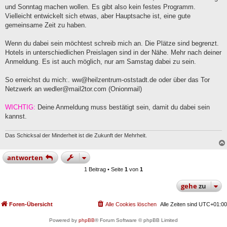
g
und Sonntag machen wollen. Es gibt also kein festes Programm.
Vielleicht entwickelt sich etwas, aber Hauptsache ist, eine gute
gemeinsame Zeit zu haben.
Wenn du dabei sein möchtest schreib mich an. Die Plätze sind begrenzt.
Hotels in unterschiedlichen Preislagen sind in der Nähe. Mehr nach deiner
Anmeldung. Es ist auch möglich, nur am Samstag dabei zu sein.
So erreichst du mich:.
ww@heilzentrum-oststadt.de
oder über das Tor
Netzwerk an
wedler@mail2tor.com
(Onionmail)
WICHTIG:
Deine Anmeldung muss bestätigt sein, damit du dabei sein
kannst.
Das Schicksal der Minderheit ist die Zukunft der Mehrheit.
antworten
1 Beitrag • Seite
1
von
1
gehe
zu
Foren-Übersicht
Alle Cookies löschen
Alle Zeiten sind
UTC+01:00
Powered by
phpBB
® Forum Software © phpBB Limited