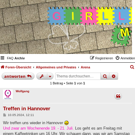
FAQ
Archiv
Registrieren
Anmelden
Foren-Übersicht
Allgemeines und Privates
Arena
suche
erweiter
antworten
1 Beitrag • Seite
1
von
1
Wolfgang
Treffen in Hannover
B
10.05.2024, 12:11
e
i
Wir treffen uns wieder in Hannover
t
Und zwar am Wochenende 19. - 21. Juli.
Los geht es am Freitag mit
r
a
einem Kaffeetrinken um 16 Uhr. Wir schauen dann, was wir am Samstag